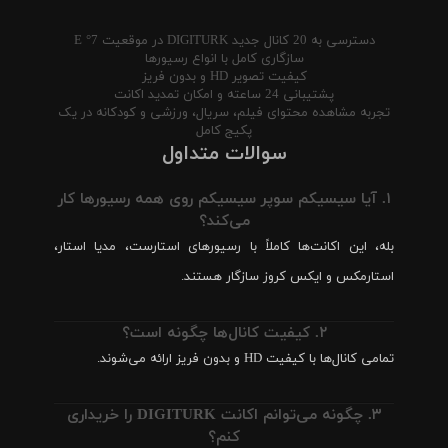
دسترسی به 20 کانال جدید DIGITURK در موقعیت 7° E
سازگاری کامل با انواع رسیورها
کیفیت تصویر HD و بدون فریز
پشتیبانی 24 ساعته و امکان تمدید اکانت
تجربه مشاهده محتوای فیلم، سریال، ورزشی و کودکانه در یک
پکیج کامل
سوالات متداول
۱. آیا سیسیکم سوپر سیسیکم روی همه رسیورها کار
می‌کند؟
بله، این اکانت‌ها کاملاً با رسیورهای استارست، مدیا استار،
استارمکس و ایکس کروز سازگار هستند.
۲. کیفیت کانال‌ها چگونه است؟
تمامی کانال‌ها با کیفیت HD و بدون فریز ارائه می‌شوند.
۳. چگونه می‌توانم اکانت DIGITURK را خریداری
کنم؟