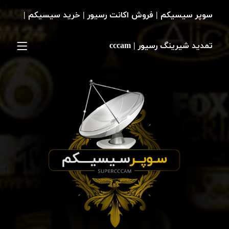
سوپر سیسیکم | فروش اکانت رسیور | خرید سیسیکم |
تمدید شیرینگ رسیور | cccam