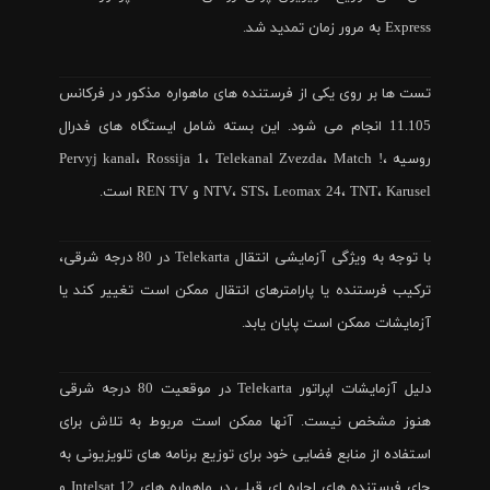
Express به مرور زمان تمدید شد.
تست ها بر روی یکی از فرستنده های ماهواره مذکور در فرکانس
11.105 انجام می شود. این بسته شامل ایستگاه های فدرال
روسیه Pervyj kanal، Rossija 1، Telekanal Zvezda، Match !،
NTV، STS، Leomax 24، TNT، Karusel و REN TV است.
با توجه به ویژگی آزمایشی انتقال Telekarta در 80 درجه شرقی،
ترکیب فرستنده یا پارامترهای انتقال ممکن است تغییر کند یا
آزمایشات ممکن است پایان یابد.
دلیل آزمایشات اپراتور Telekarta در موقعیت 80 درجه شرقی
هنوز مشخص نیست. آنها ممکن است مربوط به تلاش برای
استفاده از منابع فضایی خود برای توزیع برنامه های تلویزیونی به
جای فرستنده های اجاره ای قبلی در ماهواره های Intelsat 12 و