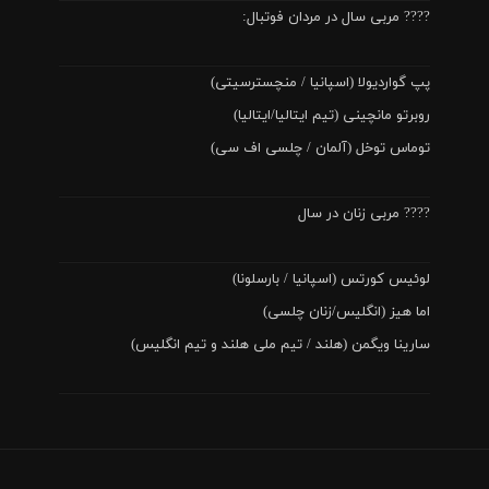
???? مربی سال در مردان فوتبال:
پپ گواردیولا (اسپانیا / منچسترسیتی)
روبرتو مانچینی (تیم ایتالیا/ایتالیا)
توماس توخل (آلمان / چلسی اف سی)
???? مربی زنان در سال
لوئیس کورتس (اسپانیا / بارسلونا)
اما هیز (انگلیس/زنان چلسی)
سارینا ویگمن (هلند / تیم ملی هلند و تیم انگلیس)