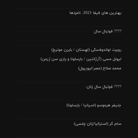
بهترین های فیفا 2021: نامزدها
???? فوتبال سال:
روبرت لواندوفسکی (لهستان / بایرن مونیخ)
لیونل مسی (آرژانتین / بارسلونا و پاری سن ژرمن)
محمد صلاح (مصر/لیورپول)
???? فوتبال سال زنان:
جنیفر هرموسو (اسپانیا / بارسلونا)
سام کر (استرالیا/زنان چلسی)