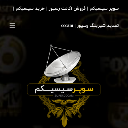
سوپر سیسیکم | فروش اکانت رسیور | خرید سیسیکم |
تمدید شیرینگ رسیور | cccam