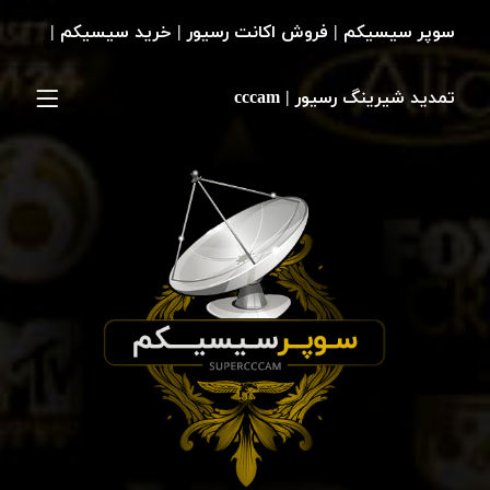
سوپر سیسیکم | فروش اکانت رسیور | خرید سیسیکم |
تمدید شیرینگ رسیور | cccam