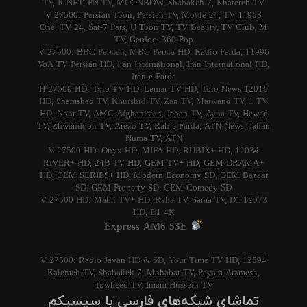
TV, ICNET, PN TV, MOONBOW, Shabakeh 7, Khatereh TV
11958 V 27500: Persian Toon, Persian TV, Movie 24, TV
One, TV 24, Sat-7 Pars, U Toon TV, TV Beauty, TV Club, M
TV, Gerdoo, 360 Pop
11996 V 27500: BBC Persian, MBC Persia HD, Radio Farda,
VoA TV Persian HD, Iran International, Iran International HD,
Iran e Farda
12015 H 27500 HD: Tolo TV HD, Lemar TV HD, Tolo News
HD, Shamshad TV, Khurshid TV, Zan TV, Maiwand TV, 1 TV
HD, Noor TV, AMC Afghanistan, Jahan TV, Ayna TV, Hewad
TV, Zhwandoon TV, Arezo TV, Rah e Farda, ATN News, Jahan
Numa TV, ATN
12034 V 27500 HD: Onyx HD, MIFA HD, RUBIX+ HD,
RIVER+ HD, 24B TV HD, GEM TV+ HD, GEM DRAMA+
HD, GEM SERIES+ HD, Modern Economy SD, GEM Bazaar
SD, GEM Property SD, GEM Comedy SD
12073 V 27500 HD: Mahh TV+ HD, Raha TV, Sama TV, D1
HD, D1 4K
Express AM6 53E
12594 V 27500: Radio Javan HD & SD, Your Time TV HD,
Kalemeh TV, Shabakeh 7, Mohabat TV, Payam Aramesh,
Towheed TV, Imam Hussein TV
تماشای شبکه‌های فارسی با سیسیکم