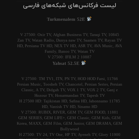
لیست فرکانس‌های شبکه‌های فارسی
Turkmenalem 52E
10845 V 27500: Oxir TV, Afghan Business TV, Taraqi TV,
Zan TV, Watan Radio, Dunya naw TV, Saamen TV, Rayan TV
HD, Persiana TV HD, NEX TV HD, ASR TV, AVA Music, AVA
Family, Banoo TV, Watan TV
10887 V 27500: IFILM 2
Yahsat 52.5E
11766 V 27500: TM TV1, ITN, PN TV, HOD HOD Farsi,
Persian Music, Toosheh TV, Chancetel, Persian Series, Persian
Classic, A TV, Didgah TV, VOX 1 TV, VOX 2 TV, Ganj e
Hozour TV, Honarmandan TV, Tapesh TV
11785 H 27500 HD: Tajikistan HD, Safina HD, Jahonnamo
HD, Varzish TV HD, Sinamo HD
11881 V 27500: RUBIX, RIVER, GEM TV, GEM FOOD,
GEM SERIES, GEM LIFE+, GEM Classic, GEM Kids, GEM
Korea, MAXX, GEM Film, GEM Junior, GEM DRAMA, GEM
Bollywood
11900 H 27500: TV 24, TV One, HP TV, Ayeneh TV, Glory