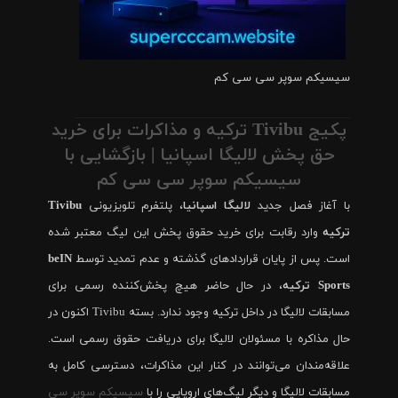
سیسیکم سوپر سی سی کم
پکیج Tivibu ترکیه و مذاکرات برای خرید
حق پخش لالیگا اسپانیا | بازگشایی با
سیسیکم سوپر سی سی کم
با آغاز فصل جدید
لالیگا اسپانیا
، پلتفرم تلویزیونی
Tivibu
ترکیه
وارد رقابت برای خرید حقوق پخش این لیگ معتبر شده
است. پس از پایان قراردادهای گذشته و عدم تمدید توسط
beIN
Sports ترکیه
، در حال حاضر هیچ پخش‌کننده رسمی برای
مسابقات لالیگا در داخل ترکیه وجود ندارد. بسته Tivibu اکنون در
حال مذاکره با مسئولان لالیگا برای دریافت حقوق رسمی است.
علاقه‌مندان می‌توانند در کنار این مذاکرات، دسترسی کامل به
مسابقات لالیگا و دیگر لیگ‌های اروپایی را با
سیسیکم سوپر سی