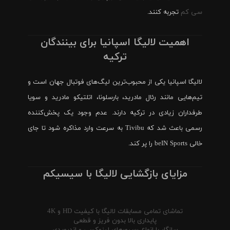
سی کم
تجربه کنند.
اهمیت لالیگا اسپانیا برای بینندگان
ترکیه
لالیگا اسپانیا یکی از محبوب‌ترین لیگ‌های فوتبال جهان است و
تیم‌هایی مانند رئال مادرید، بارسلونا، اتلتیکو مادرید و سویا
طرفداران زیادی در ترکیه دارند. عدم وجود یک پخش‌کننده
رسمی باعث شد که Tivibu به سرعت وارد مذاکره شود تا جای
خالی beIN Sports را پر کند.
مزایای بازگشایی لالیگا با سیسیکم
تماشای تمامی مسابقات لالیگا با کیفیت HD و 4K
پایداری بالا بدون فریز و قطعی
سازگار با انواع رسیورهای لینوکسی و اندرویدی