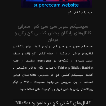
سیسیکم کشتی کج
سیسیکم سوپر سی سی کم | معرفی
کانال‌های رایگان پخش کشتی کج زنان و
مردان
سیسیکم سوپر سی سی کم
بهترین گزینه برای بازگشایی
کانال‌های ورزشی پرطرفدار از جمله کشتی کج زنان و مردان
است. بسیاری از شبکه‌ها در ماهواره‌های مختلف از جمله
NileSat، BadrSat و YahSat
به صورت رایگان یا قابل بازگشایی با
اکانت سیسیکم کشتی کج
در دسترس علاقه‌مندان ایرانی
هستند. با این سرویس می‌توانید مسابقات WWE و دیگر
رویدادهای رزمی را بدون فریز و با کیفیت عالی تماشا کنید.
کانال‌های کشتی کج در ماهواره NileSat