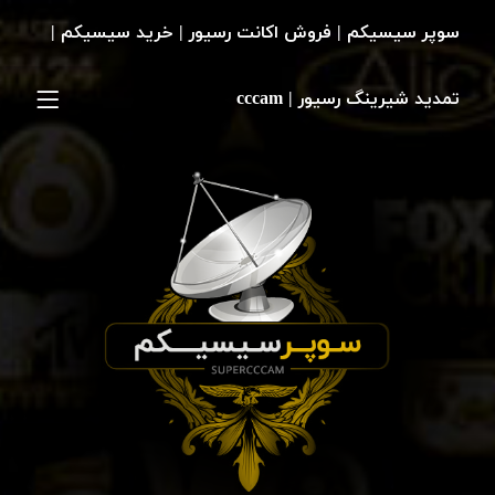
سوپر سیسیکم | فروش اکانت رسیور | خرید سیسیکم |
تمدید شیرینگ رسیور | cccam