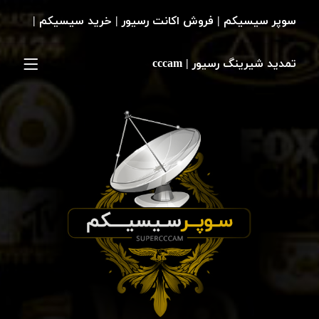
سوپر سیسیکم | فروش اکانت رسیور | خرید سیسیکم |
تمدید شیرینگ رسیور | cccam