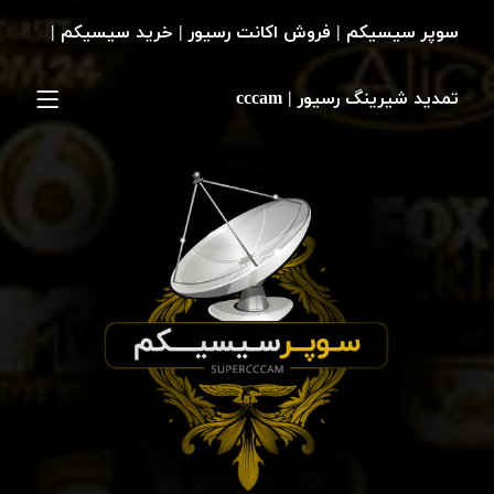
سوپر سیسیکم | فروش اکانت رسیور | خرید سیسیکم |
تمدید شیرینگ رسیور | cccam