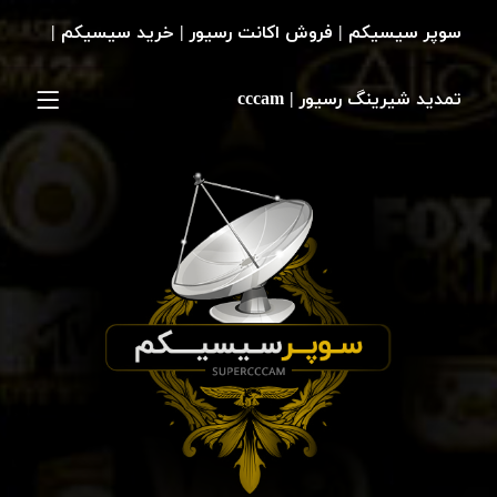
سوپر سیسیکم | فروش اکانت رسیور | خرید سیسیکم |
تمدید شیرینگ رسیور | cccam