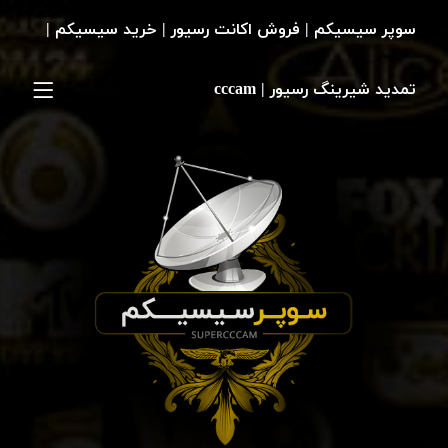
سوپر سیسیکم | فروش اکانت رسیور | خرید سیسیکم |
تمدید شیرینگ رسیور | cccam