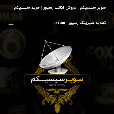
سوپر سیسیکم | فروش اکانت رسیور | خرید سیسیکم |
تمدید شیرینگ رسیور | cccam