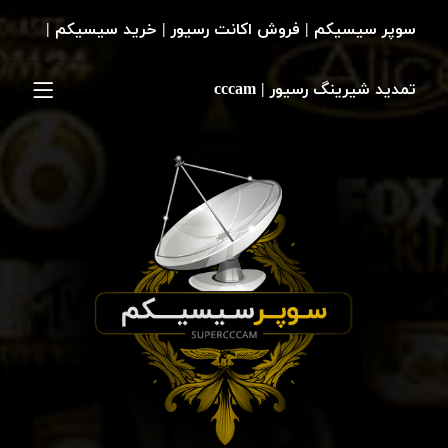
سوپر سیسیکم | فروش اکانت رسیور | خرید سیسیکم |
تمدید شیرینگ رسیور | cccam