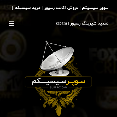
سوپر سیسیکم | فروش اکانت رسیور | خرید سیسیکم |
تمدید شیرینگ رسیور | cccam