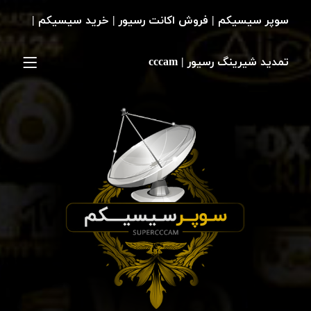
سوپر سیسیکم | فروش اکانت رسیور | خرید سیسیکم |
تمدید شیرینگ رسیور | cccam