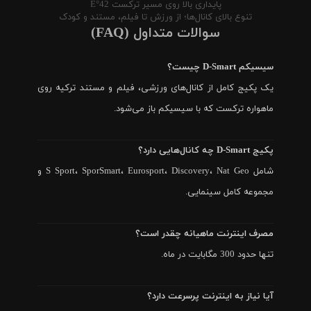
پایداری بالا روی مسیر ترکست 42°E
تنوع بالای کانال‌ها؛ از ورزش تا فیلم، مستند و کودک
سوالات متداول (FAQ)
سیسیکم D-Smart چیست؟
یک پکیج کامل از کانال‌های ورزشی، فیلم و مستند ترکیه روی
ماهواره ترکست که با سیسیکم باز می‌شود.
پکیج D-Smart چه کانال‌هایی دارد؟
شامل S Sport، SporSmart، Eurosport، Discovery، Nat Geo و
مجموعه کامل سینمایی.
مصرف اینترنت ماهیانه چقدر است؟
تنها حدود 300 مگابایت در ماه.
آیا نیاز به اینترنت پرسرعت دارد؟