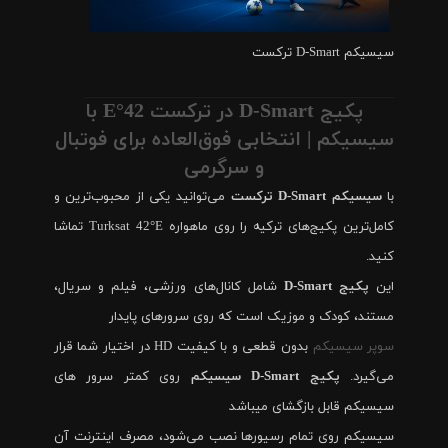
سیسیکم D-Smart ترکست
پکیج D-Smart در ترکست 42°E با
سیسیکم | انتخابی فوق‌العاده برای فوتبال
و سرگرمی
با
سیسیکم D-Smart ترکست
می‌توانید یکی از محبوب‌ترین و
کامل‌ترین پکیج‌های ترکیه را روی ماهواره Turksat 42°E تماشا
کنید.
این
پکیج D-Smart
شامل کانال‌های ورزشی، فیلم و سریال،
مستند، کودک و موزیک است که روی سرورهای پایدار
سوپر سیسیکم
بدون قطعی و با کیفیت HD در اختیار شما قرار
می‌گیرد.
پکیج D-Smart سیسیکم
روی کمتر سرور های
سیسیکم قابل بازگشای میباشد
سیسیکم روی تمام رسیورها نصب می‌شود، مصرف اینترنت آن