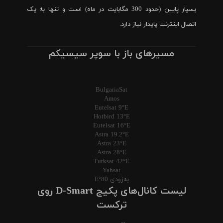
بسیار پایین (حدود 300 مگابایت در ماه) است و تنها به یک
اتصال اینترنت پایدار نیاز دارد.
مسیرهای باز با سوپر سیسیکم
BulgariaSat
Amos
Eutelsat 9°E
Hotbird 13°E
Eutelsat 16°E
Astra 19.2°E
Astra 23°E
Astra 28°E
Turksat 42°E
Yahsat
به‌زودی 80°E
لیست کانال‌های پکیج D-Smart روی
ترکست