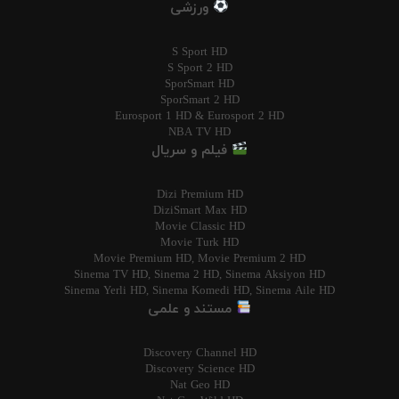
ورزشی
S Sport HD
S Sport 2 HD
SporSmart HD
SporSmart 2 HD
Eurosport 1 HD & Eurosport 2 HD
NBA TV HD
فیلم و سریال
Dizi Premium HD
DiziSmart Max HD
Movie Classic HD
Movie Turk HD
Movie Premium HD, Movie Premium 2 HD
Sinema TV HD, Sinema 2 HD, Sinema Aksiyon HD
Sinema Yerli HD, Sinema Komedi HD, Sinema Aile HD
مستند و علمی
Discovery Channel HD
Discovery Science HD
Nat Geo HD