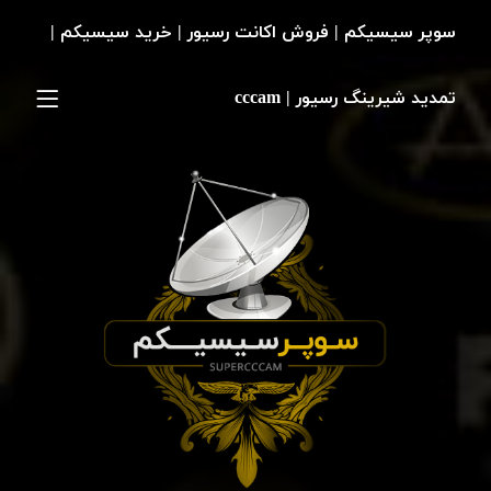
سوپر سیسیکم | فروش اکانت رسیور | خرید سیسیکم |
تمدید شیرینگ رسیور | cccam