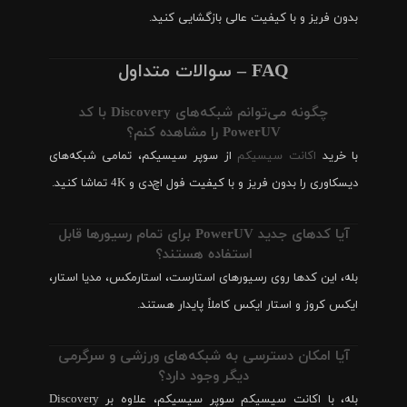
بدون فریز و با کیفیت عالی بازگشایی کنید.
FAQ – سوالات متداول
چگونه می‌توانم شبکه‌های Discovery با کد
PowerUV را مشاهده کنم؟
با خرید
اکانت سیسیکم
از سوپر سیسیکم، تمامی شبکه‌های
دیسکاوری را بدون فریز و با کیفیت فول اچ‌دی و 4K تماشا کنید.
آیا کدهای جدید PowerUV برای تمام رسیورها قابل
استفاده هستند؟
بله، این کدها روی رسیورهای استارست، استارمکس، مدیا استار،
ایکس کروز و استار ایکس کاملاً پایدار هستند.
آیا امکان دسترسی به شبکه‌های ورزشی و سرگرمی
دیگر وجود دارد؟
بله، با اکانت سیسیکم سوپر سیسیکم، علاوه بر Discovery