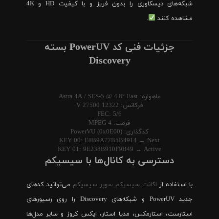
شبکه‌های دیسکاوری را بدون فریز و با کیفیت HD و 4K
مشاهده کنند
.
جزئیات فنی کد PowerUV بسته
Discovery
ماهواره: Astra 4A / SES-5 @ 4.8° East
فرکانس: 12322 V 27500
FEC: 5/6
فرمت: MPEG-4
کدگذاری: PowerVU (0x0E00)
KEY 00: E8B9A77B5B4914 → Next
KEY 01: 9E238B910F9B49 → Active
دسترسی به کانال‌ها با سیسیکم
با استفاده از
اکانت سیسیکم سوپر سیسیکم
می‌توانید کدهای
جدید PowerUV و شبکه‌های Discovery را روی رسیورهای
استارست، استارمکس، مدیا استار، ایکس کروز و سایر مدل‌ها