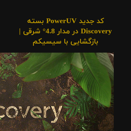
کد جدید PowerUV بسته
Discovery در مدار 4.8° شرقی |
بازگشایی با سیسیکم