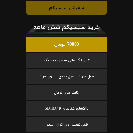
سفارش سیسیکم
خرید سیسیکم شش ماهه
70000 تومان
شیرینگ عالی سوپر سیسیکم
فول جهت ، فول پکیج ، بدون فریز
کارت های لوکال
بازگشای کانالهای SD,HD,4K
قابل نصب روی انواع رسیور