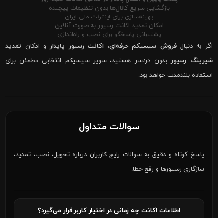
بازگشایی سریع کانال‌ها بدون تنظیمات پیچیده
بهینه‌سازی برای اینترنت ملی ایران
امکان تمدید اکانت رسیور به صورت آنلاین
پشتیبانی پاسخگو برای نصب و راه‌اندازی
اگر به دنبال
فروش سیسیکم حرفه‌ای
،
اکانت رسیور پایدار
و امکان
تمدید
شیرینگ رسیور
بدون دردسر هستید، سوپر سیسیکم انتخابی مطمئن برای
استفاده بلندمدت خواهد بود.
سوالات متداول
پاسخ کوتاه و دقیق به سوالات رایج کاربران درباره تحویل، نصب، تمدید،
سازگاری رسیورها و رفع خطا.
اطلاعات اکانت چه زمانی در اختیار کاربر قرار می‌گیرد؟