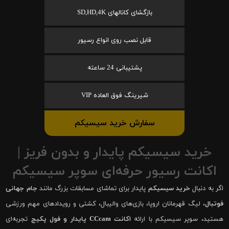
بازگشای کانالهای SD,HD,4K
قابل نصب روی انواع رسیور
پشتیبانی 24 ساعته
شیرینگ فوق العاده VIP
سفارش خرید سیسیکم
خرید سیسیکم پایدار و بدون فریز |
اکانت رسیور حرفه‌ای سوپر سیسیکم
اگر به دنبال
خرید سیسیکم
پایدار برای تماشای مسابقات بزرگ مانند
جام جهانی
فوتبال
، لیگ قهرمانان اروپا، بازی‌های والیبال، کشتی و رویدادهای مهم ورزشی
هستید، سوپر سیسیکم با ارائه
اکانت CCcam پایدار و فول پکیج
تجربه‌ای