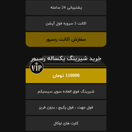
پشتیبانی 24 ساعته
اکانت 3 سروره فول آپشن
سفارش اکانت رسیور
خرید شیرینگ یکساله رسیور
110000 تومان
شیرینگ فوق العاده سوپر سیسیکم
فول جهت ، فول پکیج ، بدون فریز
کارت های لوکال