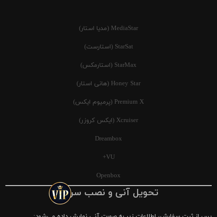
MediaStar (مدیا استار)
StarSat (استارست)
StarMax (استارمکس)
Honey Star (هانی استار)
Premium X (پرمیوم ایکس)
Xcruiser (ایکس کروزر)
Dreambox
VU+
Openbox
تحویل آنی و نصب سریع
پس از ثبت سفارش، اطلاعات زیر به صورت آنی نمایش داده می‌شود: