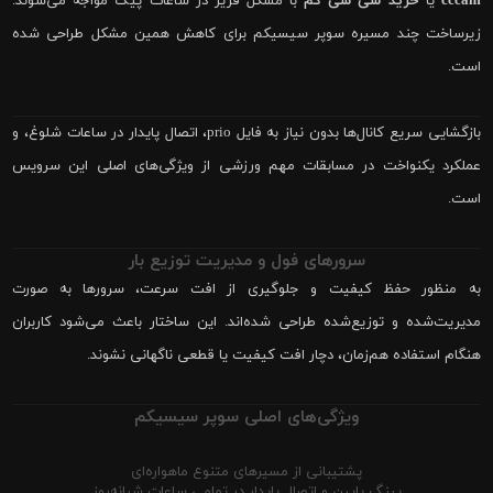
cccam
یا
خرید سی سی کم
با مشکل فریز در ساعات پیک مواجه می‌شوند.
زیرساخت چند مسیره سوپر سیسیکم برای کاهش همین مشکل طراحی شده
است.
بازگشایی سریع کانال‌ها بدون نیاز به فایل prio، اتصال پایدار در ساعات شلوغ، و
عملکرد یکنواخت در مسابقات مهم ورزشی از ویژگی‌های اصلی این سرویس
است.
سرورهای فول و مدیریت توزیع بار
به منظور حفظ کیفیت و جلوگیری از افت سرعت، سرورها به صورت
مدیریت‌شده و توزیع‌شده طراحی شده‌اند. این ساختار باعث می‌شود کاربران
هنگام استفاده هم‌زمان، دچار افت کیفیت یا قطعی ناگهانی نشوند.
ویژگی‌های اصلی سوپر سیسیکم
پشتیبانی از مسیرهای متنوع ماهواره‌ای
پینگ پایین و اتصال پایدار در تمامی ساعات شبانه‌روز