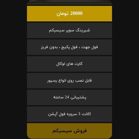
20000 تومان
شیرینگ سوپر سیسیکم
فول جهت ، فول پکیج ، بدون فریز
کارت های لوکال
قابل نصب روی انواع رسیور
پشتیبانی 24 ساعته
اکانت 3 سروره فول آپشن
فروش سیسیکم