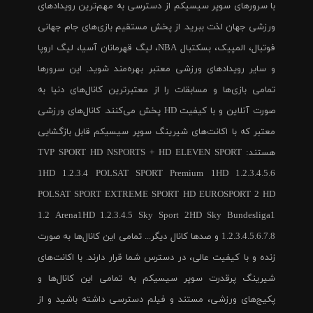
با سرورهای سوپر سیسیکم از دسترسی به مهم‌ترین رویدادهای
ورزشی جهان لذت ببرید. از پخش مستقیم بازی‌های جام جهانی
فوتبال، المپیک، بسکتبال NBA، لیگ قهرمانان آسیا، لیگ اروپا
و سایر رویدادهای ورزشی معتبر بهره‌مند شوید. این سرورها
تمامی بازی‌ها و مسابقات را از معتبرترین کانال‌های دنیا به
صورت آنلاین و با کیفیت HD پخش می‌کنند. کانال‌های ورزشی
معتبر که با اکانت‌های شیرینگ سوپر سیسیکم قابل بازگشایی
هستند: TVP SPORT HD NSPORTS + HD ELEVEN SPORT
1HD 1.2.3.4 POLSAT SPORT Premium 1HD 1.2.3.4.5.6
POLSAT SPORT EXTREME SPORT HD EUROSPORT 2 HD
1.2 Arena1HD 1.2.3.4.5 Sky Sport 2HD Sky Bundesliga1
1.2.3.4.5.6.7.8 و صدها کانال دیگر... تمامی این کانال‌ها به صورت
زنده و با کیفیت عالی، در دسترس شما قرار دارند. با اکانت‌های
شیرینگ پرقدرت سوپر سیسیکم به تمامی این کانال‌ها و
پکیج‌های ورزشی، مستند و فیلم دسترسی داشته باشید و از