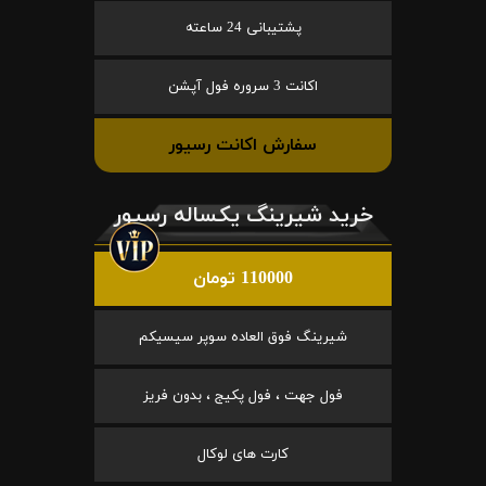
پشتیبانی 24 ساعته
اکانت 3 سروره فول آپشن
سفارش اکانت رسیور
خرید شیرینگ یکساله رسیور
110000 تومان
شیرینگ فوق العاده سوپر سیسیکم
فول جهت ، فول پکیج ، بدون فریز
کارت های لوکال