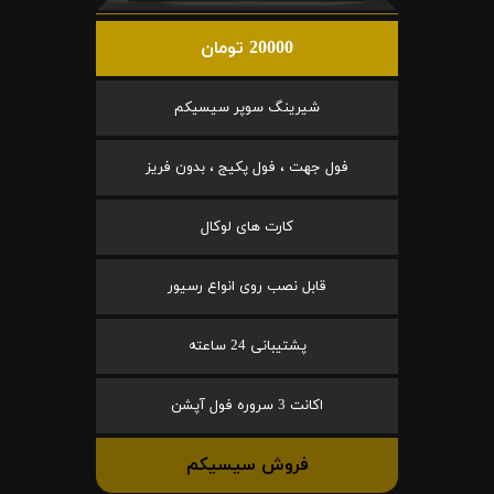
20000 تومان
شیرینگ سوپر سیسیکم
فول جهت ، فول پکیج ، بدون فریز
کارت های لوکال
قابل نصب روی انواع رسیور
پشتیبانی 24 ساعته
اکانت 3 سروره فول آپشن
فروش سیسیکم