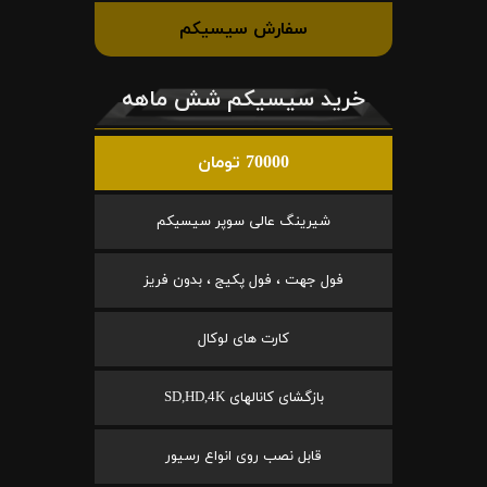
سفارش سیسیکم
خرید سیسیکم شش ماهه
70000 تومان
شیرینگ عالی سوپر سیسیکم
فول جهت ، فول پکیج ، بدون فریز
کارت های لوکال
بازگشای کانالهای SD,HD,4K
قابل نصب روی انواع رسیور