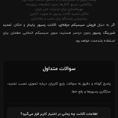
بازگشایی سریع کانال‌ها بدون تنظیمات پیچیده
بهینه‌سازی برای اینترنت ملی ایران
امکان تمدید اکانت رسیور به صورت آنلاین
پشتیبانی پاسخگو برای نصب و راه‌اندازی
اگر به دنبال
فروش سیسیکم حرفه‌ای
،
اکانت رسیور پایدار
و امکان
تمدید
شیرینگ رسیور
بدون دردسر هستید، سوپر سیسیکم انتخابی مطمئن برای
استفاده بلندمدت خواهد بود.
سوالات متداول
پاسخ کوتاه و دقیق به سوالات رایج کاربران درباره تحویل، نصب، تمدید،
سازگاری رسیورها و رفع خطا.
اطلاعات اکانت چه زمانی در اختیار کاربر قرار می‌گیرد؟