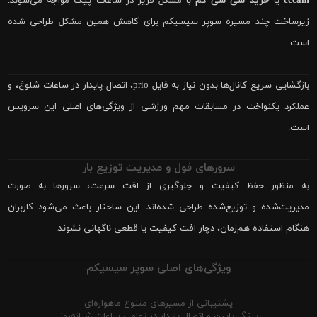
cccam
یا
خرید سی سی کم
با مشکل فریز در ساعات پیک مواجه می‌شوند.
زیرساخت چند مسیره سوپر سیسیکم برای کاهش همین مشکل طراحی شده
است.
بازگشایی سریع کانال‌ها بدون نیاز به فایل prio، اتصال پایدار در ساعات شلوغ، و
عملکرد یکنواخت در مسابقات مهم ورزشی از ویژگی‌های اصلی این سرویس
است.
سرورهای فول و مدیریت توزیع بار
به منظور حفظ کیفیت و جلوگیری از افت سرعت، سرورها به صورت
مدیریت‌شده و توزیع‌شده طراحی شده‌اند. این ساختار باعث می‌شود کاربران
هنگام استفاده هم‌زمان، دچار افت کیفیت یا قطعی ناگهانی نشوند.
ویژگی‌های اصلی سوپر سیسیکم
پشتیبانی از مسیرهای متنوع ماهواره‌ای
پینگ پایین و اتصال پایدار در تمامی ساعات شبانه‌روز