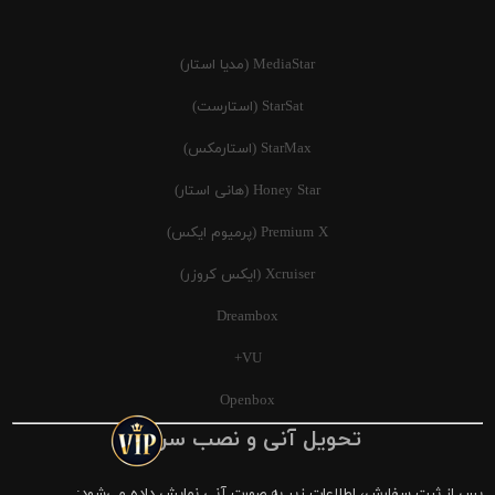
MediaStar (مدیا استار)
StarSat (استارست)
StarMax (استارمکس)
Honey Star (هانی استار)
Premium X (پرمیوم ایکس)
Xcruiser (ایکس کروزر)
Dreambox
VU+
Openbox
تحویل آنی و نصب سریع
پس از ثبت سفارش، اطلاعات زیر به صورت آنی نمایش داده می‌شود: