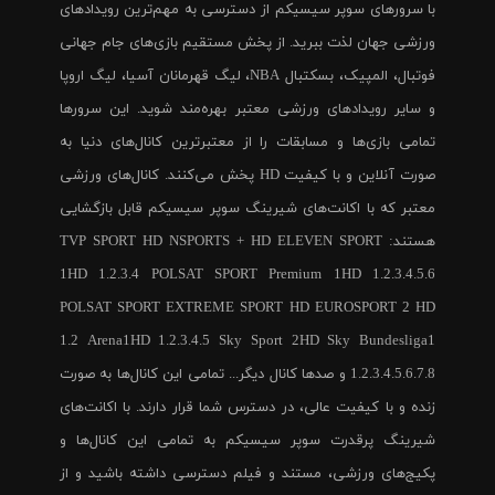
با سرورهای سوپر سیسیکم از دسترسی به مهم‌ترین رویدادهای
ورزشی جهان لذت ببرید. از پخش مستقیم بازی‌های جام جهانی
فوتبال، المپیک، بسکتبال NBA، لیگ قهرمانان آسیا، لیگ اروپا
و سایر رویدادهای ورزشی معتبر بهره‌مند شوید. این سرورها
تمامی بازی‌ها و مسابقات را از معتبرترین کانال‌های دنیا به
صورت آنلاین و با کیفیت HD پخش می‌کنند. کانال‌های ورزشی
معتبر که با اکانت‌های شیرینگ سوپر سیسیکم قابل بازگشایی
هستند: TVP SPORT HD NSPORTS + HD ELEVEN SPORT
1HD 1.2.3.4 POLSAT SPORT Premium 1HD 1.2.3.4.5.6
POLSAT SPORT EXTREME SPORT HD EUROSPORT 2 HD
1.2 Arena1HD 1.2.3.4.5 Sky Sport 2HD Sky Bundesliga1
1.2.3.4.5.6.7.8 و صدها کانال دیگر... تمامی این کانال‌ها به صورت
زنده و با کیفیت عالی، در دسترس شما قرار دارند. با اکانت‌های
شیرینگ پرقدرت سوپر سیسیکم به تمامی این کانال‌ها و
پکیج‌های ورزشی، مستند و فیلم دسترسی داشته باشید و از