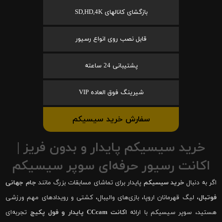
بازگشای کانالهای SD,HD,4K
قابل نصب روی انواع رسیور
پشتیبانی 24 ساعته
شیرینگ فوق العاده VIP
سفارش خرید سیسیکم
خرید سیسیکم پایدار و بدون فریز |
اکانت رسیور حرفه‌ای سوپر سیسیکم
اگر به دنبال
خرید سیسیکم
پایدار برای تماشای مسابقات بزرگ مانند
جام جهانی
فوتبال
، لیگ قهرمانان اروپا، بازی‌های والیبال، کشتی و رویدادهای مهم ورزشی
هستید، سوپر سیسیکم با ارائه
اکانت CCcam پایدار و فول پکیج
تجربه‌ای