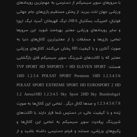
با سرورهای سوپر سیسیکم از دسترسی به مهم‌ترین رویدادهای
ورزشی جهان لذت ببرید. از پخش مستقیم بازی‌های جام جهانی
فوتبال، المپیک، بسکتبال NBA، لیگ قهرمانان آسیا، لیگ اروپا
و سایر رویدادهای ورزشی معتبر بهره‌مند شوید. این سرورها
تمامی بازی‌ها و مسابقات را از معتبرترین کانال‌های دنیا به
صورت آنلاین و با کیفیت HD پخش می‌کنند. کانال‌های ورزشی
معتبر که با اکانت‌های شیرینگ سوپر سیسیکم قابل بازگشایی
هستند: TVP SPORT HD NSPORTS + HD ELEVEN SPORT
1HD 1.2.3.4 POLSAT SPORT Premium 1HD 1.2.3.4.5.6
POLSAT SPORT EXTREME SPORT HD EUROSPORT 2 HD
1.2 Arena1HD 1.2.3.4.5 Sky Sport 2HD Sky Bundesliga1
1.2.3.4.5.6.7.8 و صدها کانال دیگر... تمامی این کانال‌ها به صورت
زنده و با کیفیت عالی، در دسترس شما قرار دارند. با اکانت‌های
شیرینگ پرقدرت سوپر سیسیکم به تمامی این کانال‌ها و
پکیج‌های ورزشی، مستند و فیلم دسترسی داشته باشید و از