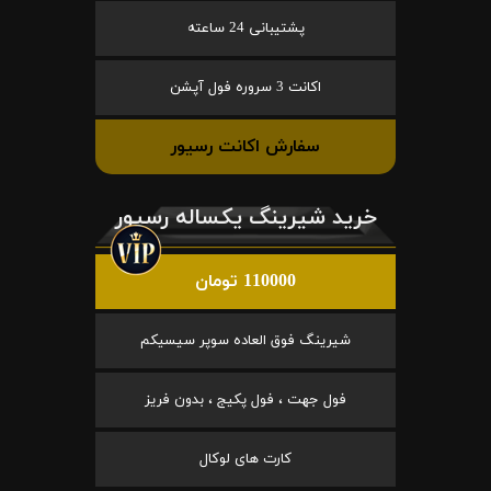
پشتیبانی 24 ساعته
اکانت 3 سروره فول آپشن
سفارش اکانت رسیور
خرید شیرینگ یکساله رسیور
110000 تومان
شیرینگ فوق العاده سوپر سیسیکم
فول جهت ، فول پکیج ، بدون فریز
کارت های لوکال