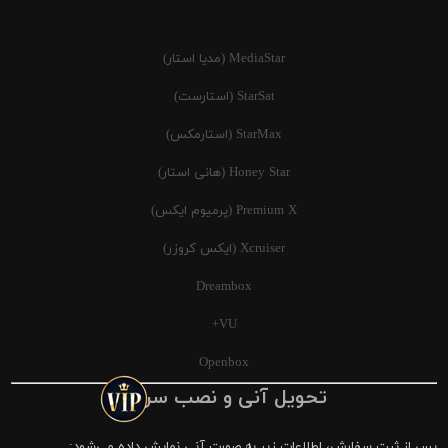
MediaStar (مدیا استار)
StarSat (استارست)
StarMax (استارمکس)
Honey Star (هانی استار)
Premium X (پرمیوم ایکس)
Xcruiser (ایکس کروزر)
Dreambox
VU+
Openbox
تحویل آنی و نصب سریع
پس از ثبت سفارش، اطلاعات زیر به صورت آنی نمایش داده می‌شود: