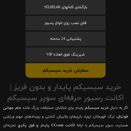
بازگشای کانالهای SD,HD,4K
قابل نصب روی انواع رسیور
پشتیبانی 24 ساعته
شیرینگ فوق العاده VIP
سفارش خرید سیسیکم
خرید سیسیکم پایدار و بدون فریز |
اکانت رسیور حرفه‌ای سوپر سیسیکم
اگر به دنبال
خرید سیسیکم
پایدار برای تماشای مسابقات بزرگ مانند
جام جهانی
فوتبال
، لیگ قهرمانان اروپا، بازی‌های والیبال، کشتی و رویدادهای مهم ورزشی
هستید، سوپر سیسیکم با ارائه
اکانت CCcam پایدار و فول پکیج
تجربه‌ای