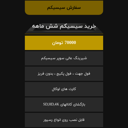
سفارش سیسیکم
خرید سیسیکم شش ماهه
70000 تومان
شیرینگ عالی سوپر سیسیکم
فول جهت ، فول پکیج ، بدون فریز
کارت های لوکال
بازگشای کانالهای SD,HD,4K
قابل نصب روی انواع رسیور