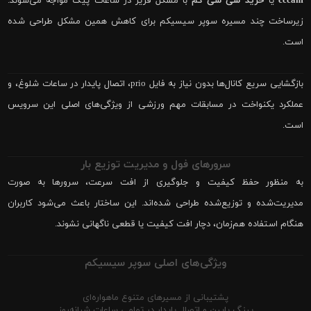
cccam
یا
خرید سی سی کم
با مشکل فریز در ساعات پیک مواجه می‌شوند.
زیرساخت چند مسیره سوپر سیسیکم برای کاهش همین مشکل طراحی شده
است.
بازگشایی سریع کانال‌ها بدون نیاز به فایل prio، اتصال پایدار در ساعات شلوغ، و
عملکرد یکنواخت در مسابقات مهم ورزشی از ویژگی‌های اصلی این سرویس
است.
سرورهای فول و مدیریت توزیع بار
به منظور حفظ کیفیت و جلوگیری از افت سرعت، سرورها به صورت
مدیریت‌شده و توزیع‌شده طراحی شده‌اند. این ساختار باعث می‌شود کاربران
هنگام استفاده هم‌زمان، دچار افت کیفیت یا قطعی ناگهانی نشوند.
ویژگی‌های اصلی سوپر سیسیکم
پشتیبانی از مسیرهای متنوع ماهواره‌ای
پینگ پایین و اتصال پایدار در تمامی ساعات شبانه‌روز