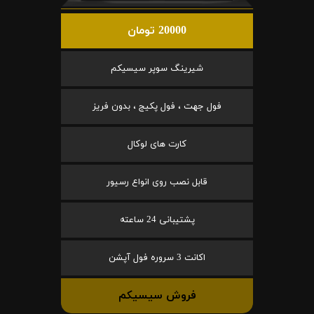
20000 تومان
شیرینگ سوپر سیسیکم
فول جهت ، فول پکیج ، بدون فریز
کارت های لوکال
قابل نصب روی انواع رسیور
پشتیبانی 24 ساعته
اکانت 3 سروره فول آپشن
فروش سیسیکم