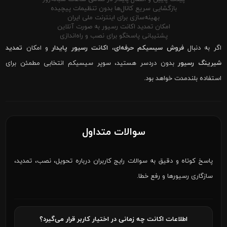
بازگشایی سریع کانال‌ها بدون تنظیمات پیچیده
بهینه‌سازی برای اینترنت ملی ایران
امکان تمدید اکانت رسیور به صورت آنلاین
پشتیبانی پاسخگو برای نصب و راه‌اندازی
اگر به دنبال
فروش سیسیکم حرفه‌ای
،
اکانت رسیور پایدار
و امکان
تمدید
شیرینگ رسیور
بدون دردسر هستید، سوپر سیسیکم انتخابی مطمئن برای
استفاده بلندمدت خواهد بود.
سوالات متداول
پاسخ کوتاه و دقیق به سوالات رایج کاربران درباره تحویل، نصب، تمدید،
سازگاری رسیورها و رفع خطا.
اطلاعات اکانت چه زمانی در اختیار کاربر قرار می‌گیرد؟