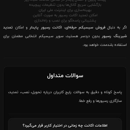
بازگشایی سریع کانال‌ها بدون تنظیمات پیچیده
بهینه‌سازی برای اینترنت ملی ایران
امکان تمدید اکانت رسیور به صورت آنلاین
پشتیبانی پاسخگو برای نصب و راه‌اندازی
اگر به دنبال
فروش سیسیکم حرفه‌ای
،
اکانت رسیور پایدار
و امکان
تمدید
شیرینگ رسیور
بدون دردسر هستید، سوپر سیسیکم انتخابی مطمئن برای
استفاده بلندمدت خواهد بود.
سوالات متداول
پاسخ کوتاه و دقیق به سوالات رایج کاربران درباره تحویل، نصب، تمدید،
سازگاری رسیورها و رفع خطا.
اطلاعات اکانت چه زمانی در اختیار کاربر قرار می‌گیرد؟