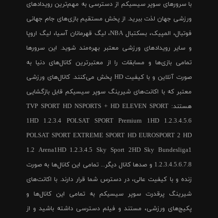
با سرورهای سوپر سیسیکم از دسترسی به مهم‌ترین رویدادهای
ورزشی جهان لذت ببرید. از پخش مستقیم بازی‌های جام جهانی
فوتبال، المپیک، بسکتبال NBA، لیگ قهرمانان آسیا، لیگ اروپا
و سایر رویدادهای ورزشی معتبر بهره‌مند شوید. این سرورها
تمامی بازی‌ها و مسابقات را از معتبرترین کانال‌های دنیا به
صورت آنلاین و با کیفیت HD پخش می‌کنند. کانال‌های ورزشی
معتبر که با اکانت‌های شیرینگ سوپر سیسیکم قابل بازگشایی
هستند: TVP SPORT HD NSPORTS + HD ELEVEN SPORT
1HD 1.2.3.4 POLSAT SPORT Premium 1HD 1.2.3.4.5.6
POLSAT SPORT EXTREME SPORT HD EUROSPORT 2 HD
1.2 Arena1HD 1.2.3.4.5 Sky Sport 2HD Sky Bundesliga1
1.2.3.4.5.6.7.8 و صدها کانال دیگر... تمامی این کانال‌ها به صورت
زنده و با کیفیت عالی، در دسترس شما قرار دارند. با اکانت‌های
شیرینگ پرقدرت سوپر سیسیکم به تمامی این کانال‌ها و
پکیج‌های ورزشی، مستند و فیلم دسترسی داشته باشید و از