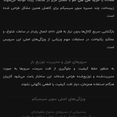
cccam
یا
خرید سی سی کم
با مشکل فریز در ساعات پیک مواجه می‌شوند.
زیرساخت چند مسیره سوپر سیسیکم برای کاهش همین مشکل طراحی شده
است.
بازگشایی سریع کانال‌ها بدون نیاز به فایل prio، اتصال پایدار در ساعات شلوغ، و
عملکرد یکنواخت در مسابقات مهم ورزشی از ویژگی‌های اصلی این سرویس
است.
سرورهای فول و مدیریت توزیع بار
به منظور حفظ کیفیت و جلوگیری از افت سرعت، سرورها به صورت
مدیریت‌شده و توزیع‌شده طراحی شده‌اند. این ساختار باعث می‌شود کاربران
هنگام استفاده هم‌زمان، دچار افت کیفیت یا قطعی ناگهانی نشوند.
ویژگی‌های اصلی سوپر سیسیکم
پشتیبانی از مسیرهای متنوع ماهواره‌ای
پینگ پایین و اتصال پایدار در تمامی ساعات شبانه‌روز