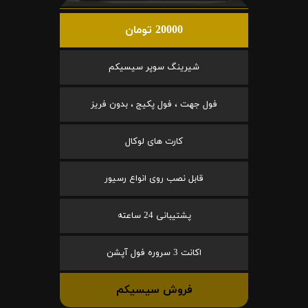
20000 تومان
شیرینگ سوپر سیسیکم
فول جهت ، فول پکیج ، بدون فریز
کارت های لوکال
قابل نصب روی انواع رسیور
پشتیبانی 24 ساعته
اکانت 3 سروره فول آپشن
فروش سیسیکم