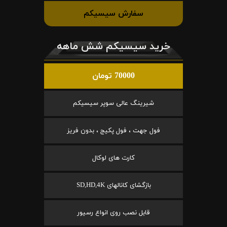
سفارش سیسیکم
خرید سیسیکم شش ماهه
70000 تومان
شیرینگ عالی سوپر سیسیکم
فول جهت ، فول پکیج ، بدون فریز
کارت های لوکال
بازگشای کانالهای SD,HD,4K
قابل نصب روی انواع رسیور