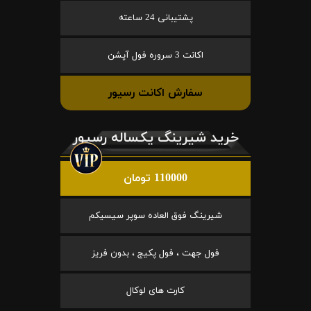
پشتیبانی 24 ساعته
اکانت 3 سروره فول آپشن
سفارش اکانت رسیور
خرید شیرینگ یکساله رسیور
110000 تومان
شیرینگ فوق العاده سوپر سیسیکم
فول جهت ، فول پکیج ، بدون فریز
کارت های لوکال