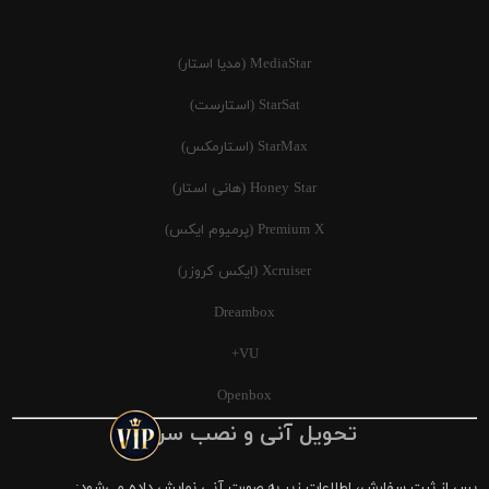
MediaStar (مدیا استار)
StarSat (استارست)
StarMax (استارمکس)
Honey Star (هانی استار)
Premium X (پرمیوم ایکس)
Xcruiser (ایکس کروزر)
Dreambox
VU+
Openbox
تحویل آنی و نصب سریع
پس از ثبت سفارش، اطلاعات زیر به صورت آنی نمایش داده می‌شود: