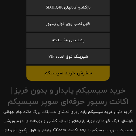
بازگشای کانالهای SD,HD,4K
قابل نصب روی انواع رسیور
پشتیبانی 24 ساعته
شیرینگ فوق العاده VIP
سفارش خرید سیسیکم
خرید سیسیکم پایدار و بدون فریز |
اکانت رسیور حرفه‌ای سوپر سیسیکم
اگر به دنبال
خرید سیسیکم
پایدار برای تماشای مسابقات بزرگ مانند
جام جهانی
فوتبال
، لیگ قهرمانان اروپا، بازی‌های والیبال، کشتی و رویدادهای مهم ورزشی
هستید، سوپر سیسیکم با ارائه
اکانت CCcam پایدار و فول پکیج
تجربه‌ای