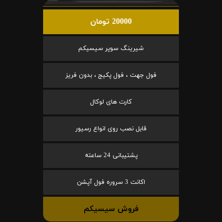
20000 تومان
شیرینگ سوپر سیسیکم
فول جهت ، فول پکیج ، بدون فریز
کارت های لوکال
قابل نصب روی انواع رسیور
پشتیبانی 24 ساعته
اکانت 3 سروره فول آپشن
فروش سیسیکم