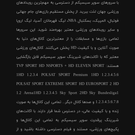
با سرورهای سوپر سیسیکم از دسترسی به مهم‌ترین رویدادهای
ورزشی جهان لذت ببرید. از پخش مستقیم بازی‌های جام جهانی
فوتبال، المپیک، بسکتبال NBA، لیگ قهرمانان آسیا، لیگ اروپا
و سایر رویدادهای ورزشی معتبر بهره‌مند شوید. این سرورها
تمامی بازی‌ها و مسابقات را از معتبرترین کانال‌های دنیا به
صورت آنلاین و با کیفیت HD پخش می‌کنند. کانال‌های ورزشی
معتبر که با اکانت‌های شیرینگ سوپر سیسیکم قابل بازگشایی
هستند: TVP SPORT HD NSPORTS + HD ELEVEN SPORT
1HD 1.2.3.4 POLSAT SPORT Premium 1HD 1.2.3.4.5.6
POLSAT SPORT EXTREME SPORT HD EUROSPORT 2 HD
1.2 Arena1HD 1.2.3.4.5 Sky Sport 2HD Sky Bundesliga1
1.2.3.4.5.6.7.8 و صدها کانال دیگر... تمامی این کانال‌ها به صورت
زنده و با کیفیت عالی، در دسترس شما قرار دارند. با اکانت‌های
شیرینگ پرقدرت سوپر سیسیکم به تمامی این کانال‌ها و
پکیج‌های ورزشی، مستند و فیلم دسترسی داشته باشید و از