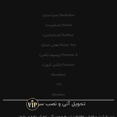
MediaStar (مدیا استار)
StarSat (استارست)
StarMax (استارمکس)
Honey Star (هانی استار)
Premium X (پرمیوم ایکس)
Xcruiser (ایکس کروزر)
Dreambox
VU+
Openbox
تحویل آنی و نصب سریع
پس از ثبت سفارش، اطلاعات زیر به صورت آنی نمایش داده می‌شود: