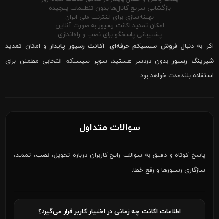
بازگشایی سریع کانال‌ها بدون تنظیمات پیچیده
بهینه‌سازی برای اینترنت ملی ایران
امکان تمدید اکانت رسیور به صورت آنلاین
پشتیبانی پاسخگو برای نصب و راه‌اندازی
اگر به دنبال
فروش سیسیکم حرفه‌ای
،
اکانت رسیور پایدار
و امکان
تمدید
شیرینگ رسیور
بدون دردسر هستید، سوپر سیسیکم انتخابی مطمئن برای
استفاده بلندمدت خواهد بود.
سوالات متداول
پاسخ کوتاه و دقیق به سوالات رایج کاربران درباره تحویل، نصب، تمدید،
سازگاری رسیورها و رفع خطا.
اطلاعات اکانت چه زمانی در اختیار کاربر قرار می‌گیرد؟