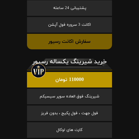
پشتیبانی 24 ساعته
اکانت 3 سروره فول آپشن
سفارش اکانت رسیور
خرید شیرینگ یکساله رسیور
110000 تومان
شیرینگ فوق العاده سوپر سیسیکم
فول جهت ، فول پکیج ، بدون فریز
کارت های لوکال