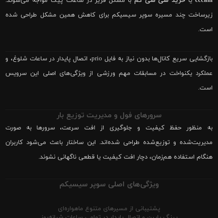
cccam
یا
خرید سی سی کم
با مشکل فریز در ساعات پیک مواجه می‌شوند.
زیرساخت چند مسیره سوپر سیسیکم برای کاهش همین مشکل طراحی شده
است.
بازگشایی سریع کانال‌ها بدون نیاز به فایل prio، اتصال پایدار در ساعات شلوغ، و
عملکرد یکنواخت در مسابقات مهم ورزشی از ویژگی‌های اصلی این سرویس
است.
سرورهای فول و مدیریت توزیع بار
به منظور حفظ کیفیت و جلوگیری از افت سرعت، سرورها به صورت
مدیریت‌شده و توزیع‌شده طراحی شده‌اند. این ساختار باعث می‌شود کاربران
هنگام استفاده هم‌زمان، دچار افت کیفیت یا قطعی ناگهانی نشوند.
ویژگی‌های اصلی سوپر سیسیکم
پشتیبانی از مسیرهای متنوع ماهواره‌ای
پینگ پایین و اتصال پایدار در تمامی ساعات شبانه‌روز