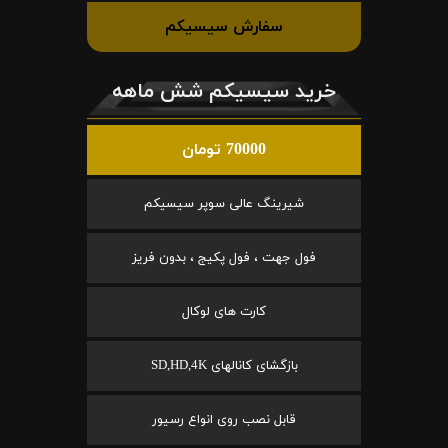
سفارش سیسیکم
خرید سیسیکم شش ماهه
70000 تومان
شیرینگ عالی سوپر سیسیکم
فول جهت ، فول پکیج ، بدون فریز
کارت های لوکال
بازگشای کانالهای SD,HD,4K
قابل نصب روی انواع رسیور