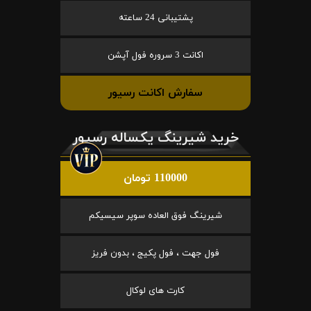
پشتیبانی 24 ساعته
اکانت 3 سروره فول آپشن
سفارش اکانت رسیور
خرید شیرینگ یکساله رسیور
110000 تومان
شیرینگ فوق العاده سوپر سیسیکم
فول جهت ، فول پکیج ، بدون فریز
کارت های لوکال