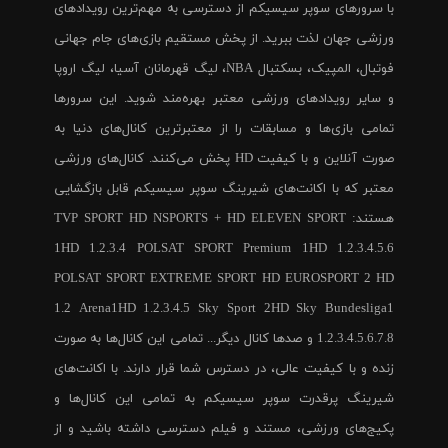
با سرورهای سوپر سیسیکم از دسترسی به مهم‌ترین رویدادهای
ورزشی جهان لذت ببرید. از پخش مستقیم بازی‌های جام جهانی
فوتبال، المپیک، بسکتبال NBA، لیگ قهرمانان آسیا، لیگ اروپا
و سایر رویدادهای ورزشی معتبر بهره‌مند شوید. این سرورها
تمامی بازی‌ها و مسابقات را از معتبرترین کانال‌های دنیا به
صورت آنلاین و با کیفیت HD پخش می‌کنند. کانال‌های ورزشی
معتبر که با اکانت‌های شیرینگ سوپر سیسیکم قابل بازگشایی
هستند: TVP SPORT HD NSPORTS + HD ELEVEN SPORT
1HD 1.2.3.4 POLSAT SPORT Premium 1HD 1.2.3.4.5.6
POLSAT SPORT EXTREME SPORT HD EUROSPORT 2 HD
1.2 Arena1HD 1.2.3.4.5 Sky Sport 2HD Sky Bundesliga1
1.2.3.4.5.6.7.8 و صدها کانال دیگر... تمامی این کانال‌ها به صورت
زنده و با کیفیت عالی، در دسترس شما قرار دارند. با اکانت‌های
شیرینگ پرقدرت سوپر سیسیکم به تمامی این کانال‌ها و
پکیج‌های ورزشی، مستند و فیلم دسترسی داشته باشید و از