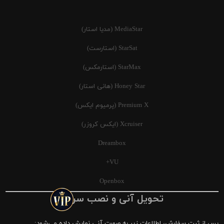
MediaStar (مدیا استار)
StarSat (استارست)
StarMax (استارمکس)
Honey Star (هانی استار)
Premium X (پرمیوم ایکس)
Xcruiser (ایکس کروزر)
Dreambox
VU+
Openbox
تحویل آنی و نصب سریع
پس از ثبت سفارش، اطلاعات زیر به صورت آنی نمایش داده می‌شود: