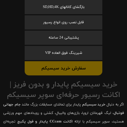
بازگشای کانالهای SD,HD,4K
قابل نصب روی انواع رسیور
پشتیبانی 24 ساعته
شیرینگ فوق العاده VIP
سفارش خرید سیسیکم
خرید سیسیکم پایدار و بدون فریز |
اکانت رسیور حرفه‌ای سوپر سیسیکم
اگر به دنبال
خرید سیسیکم
پایدار برای تماشای مسابقات بزرگ مانند
جام جهانی
فوتبال
، لیگ قهرمانان اروپا، بازی‌های والیبال، کشتی و رویدادهای مهم ورزشی
هستید، سوپر سیسیکم با ارائه
اکانت CCcam پایدار و فول پکیج
تجربه‌ای