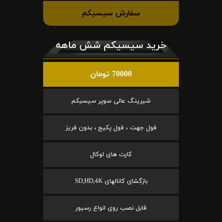
سفارش سیسیکم
خرید سیسیکم شش ماهه
70000 تومان
شیرینگ عالی سوپر سیسیکم
فول جهت ، فول پکیج ، بدون فریز
کارت های لوکال
بازگشای کانالهای SD,HD,4K
قابل نصب روی انواع رسیور