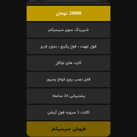
20000 تومان
شیرینگ سوپر سیسیکم
فول جهت ، فول پکیج ، بدون فریز
کارت های لوکال
قابل نصب روی انواع رسیور
پشتیبانی 24 ساعته
اکانت 3 سروره فول آپشن
فروش سیسیکم