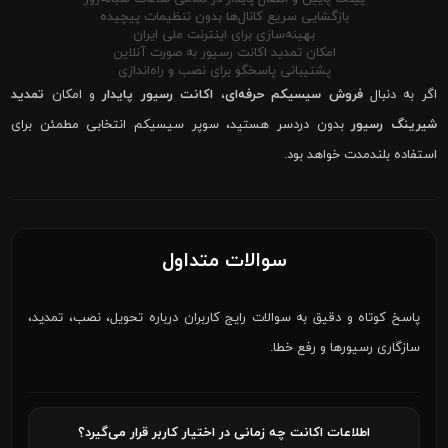
بازگشایی سریع کانال‌ها بدون تنظیمات پیچیده
بهینه‌سازی برای اینترنت ملی ایران
امکان تمدید اکانت رسیور به صورت آنلاین
پشتیبانی پاسخگو برای نصب و راه‌اندازی
اگر به دنبال
فروش سیسیکم حرفه‌ای
،
اکانت رسیور پایدار
و امکان
تمدید
شیرینگ رسیور
بدون دردسر هستید، سوپر سیسیکم انتخابی مطمئن برای
استفاده بلندمدت خواهد بود.
سوالات متداول
پاسخ کوتاه و دقیق به سوالات رایج کاربران درباره تحویل، نصب، تمدید،
سازگاری رسیورها و رفع خطا.
اطلاعات اکانت چه زمانی در اختیار کاربر قرار می‌گیرد؟