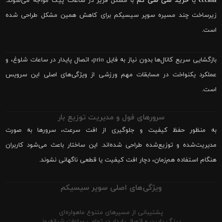
cccam
یا
خرید سی سی کم
با مشکل فریز در ساعات پیک مواجه می‌شوند.
زیرساخت چند مسیره سوپر سیسیکم برای کاهش همین مشکل طراحی شده
است.
بازگشایی سریع کانال‌ها بدون نیاز به فایل prio، اتصال پایدار در ساعات شلوغ، و
عملکرد یکنواخت در مسابقات مهم ورزشی از ویژگی‌های اصلی این سرویس
است.
سرورهای فول و مدیریت توزیع بار
به منظور حفظ کیفیت و جلوگیری از افت سرعت، سرورها به صورت
مدیریت‌شده و توزیع‌شده طراحی شده‌اند. این ساختار باعث می‌شود کاربران
هنگام استفاده هم‌زمان، دچار افت کیفیت یا قطعی ناگهانی نشوند.
ویژگی‌های اصلی سوپر سیسیکم
پشتیبانی از مسیرهای متنوع ماهواره‌ای
پینگ پایین و اتصال پایدار در تمامی ساعات شبانه‌روز