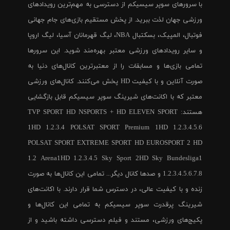
با سرورهای سوپر سیسیکم از دسترسی به مهم‌ترین رویدادهای
ورزشی جهان لذت ببرید. از پخش مستقیم بازی‌های جام جهانی
فوتبال، المپیک، بسکتبال NBA، لیگ قهرمانان آسیا، لیگ اروپا
و سایر رویدادهای ورزشی معتبر بهره‌مند شوید. این سرورها
تمامی بازی‌ها و مسابقات را از معتبرترین کانال‌های دنیا به
صورت آنلاین و با کیفیت HD پخش می‌کنند. کانال‌های ورزشی
معتبر که با اکانت‌های شیرینگ سوپر سیسیکم قابل بازگشایی
هستند: TVP SPORT HD NSPORTS + HD ELEVEN SPORT
1HD 1.2.3.4 POLSAT SPORT Premium 1HD 1.2.3.4.5.6
POLSAT SPORT EXTREME SPORT HD EUROSPORT 2 HD
1.2 Arena1HD 1.2.3.4.5 Sky Sport 2HD Sky Bundesliga1
1.2.3.4.5.6.7.8 و صدها کانال دیگر... تمامی این کانال‌ها به صورت
زنده و با کیفیت عالی، در دسترس شما قرار دارند. با اکانت‌های
شیرینگ پرقدرت سوپر سیسیکم به تمامی این کانال‌ها و
پکیج‌های ورزشی، مستند و فیلم دسترسی داشته باشید و از