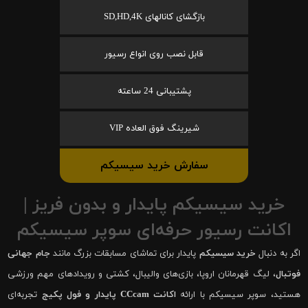
بازگشای کانالهای SD,HD,4K
قابل نصب روی انواع رسیور
پشتیبانی 24 ساعته
شیرینگ فوق العاده VIP
سفارش خرید سیسیکم
خرید سیسیکم پایدار و بدون فریز |
اکانت رسیور حرفه‌ای سوپر سیسیکم
اگر به دنبال
خرید سیسیکم
پایدار برای تماشای مسابقات بزرگ مانند
جام جهانی
فوتبال
، لیگ قهرمانان اروپا، بازی‌های والیبال، کشتی و رویدادهای مهم ورزشی
هستید، سوپر سیسیکم با ارائه
اکانت CCcam پایدار و فول پکیج
تجربه‌ای