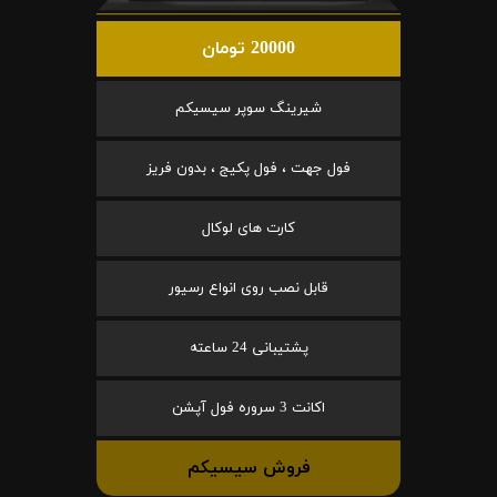
20000 تومان
شیرینگ سوپر سیسیکم
فول جهت ، فول پکیج ، بدون فریز
کارت های لوکال
قابل نصب روی انواع رسیور
پشتیبانی 24 ساعته
اکانت 3 سروره فول آپشن
فروش سیسیکم