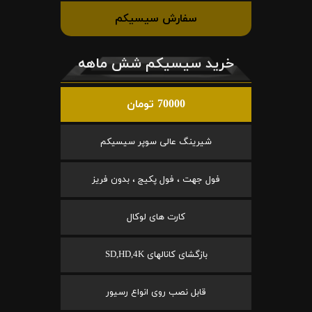
سفارش سیسیکم
خرید سیسیکم شش ماهه
70000 تومان
شیرینگ عالی سوپر سیسیکم
فول جهت ، فول پکیج ، بدون فریز
کارت های لوکال
بازگشای کانالهای SD,HD,4K
قابل نصب روی انواع رسیور