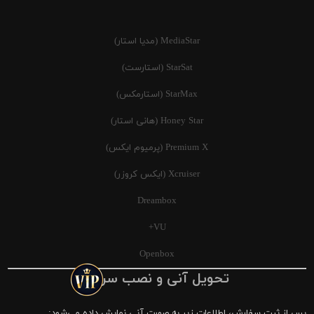
MediaStar (مدیا استار)
StarSat (استارست)
StarMax (استارمکس)
Honey Star (هانی استار)
Premium X (پرمیوم ایکس)
Xcruiser (ایکس کروزر)
Dreambox
VU+
Openbox
تحویل آنی و نصب سریع
پس از ثبت سفارش، اطلاعات زیر به صورت آنی نمایش داده می‌شود: