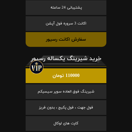
پشتیبانی 24 ساعته
اکانت 3 سروره فول آپشن
سفارش اکانت رسیور
خرید شیرینگ یکساله رسیور
110000 تومان
شیرینگ فوق العاده سوپر سیسیکم
فول جهت ، فول پکیج ، بدون فریز
کارت های لوکال