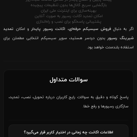
بازگشایی سریع کانال‌ها بدون تنظیمات پیچیده
بهینه‌سازی برای اینترنت ملی ایران
امکان تمدید اکانت رسیور به صورت آنلاین
پشتیبانی پاسخگو برای نصب و راه‌اندازی
اگر به دنبال
فروش سیسیکم حرفه‌ای
،
اکانت رسیور پایدار
و امکان
تمدید
شیرینگ رسیور
بدون دردسر هستید، سوپر سیسیکم انتخابی مطمئن برای
استفاده بلندمدت خواهد بود.
سوالات متداول
پاسخ کوتاه و دقیق به سوالات رایج کاربران درباره تحویل، نصب، تمدید،
سازگاری رسیورها و رفع خطا.
اطلاعات اکانت چه زمانی در اختیار کاربر قرار می‌گیرد؟