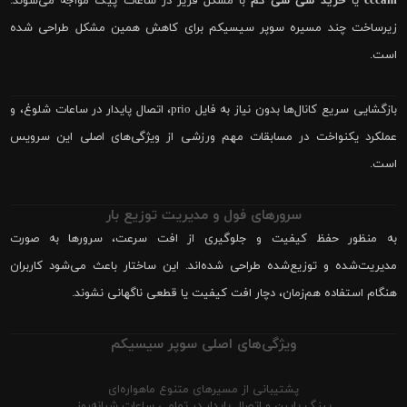
cccam
یا
خرید سی سی کم
با مشکل فریز در ساعات پیک مواجه می‌شوند.
زیرساخت چند مسیره سوپر سیسیکم برای کاهش همین مشکل طراحی شده
است.
بازگشایی سریع کانال‌ها بدون نیاز به فایل prio، اتصال پایدار در ساعات شلوغ، و
عملکرد یکنواخت در مسابقات مهم ورزشی از ویژگی‌های اصلی این سرویس
است.
سرورهای فول و مدیریت توزیع بار
به منظور حفظ کیفیت و جلوگیری از افت سرعت، سرورها به صورت
مدیریت‌شده و توزیع‌شده طراحی شده‌اند. این ساختار باعث می‌شود کاربران
هنگام استفاده هم‌زمان، دچار افت کیفیت یا قطعی ناگهانی نشوند.
ویژگی‌های اصلی سوپر سیسیکم
پشتیبانی از مسیرهای متنوع ماهواره‌ای
پینگ پایین و اتصال پایدار در تمامی ساعات شبانه‌روز