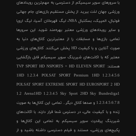
با سرورهای سوپر سیسیکم از دسترسی به مهم‌ترین رویدادهای
ورزشی جهان لذت ببرید. از پخش مستقیم بازی‌های جام جهانی
فوتبال، المپیک، بسکتبال NBA، لیگ قهرمانان آسیا، لیگ اروپا
و سایر رویدادهای ورزشی معتبر بهره‌مند شوید. این سرورها
تمامی بازی‌ها و مسابقات را از معتبرترین کانال‌های دنیا به
صورت آنلاین و با کیفیت HD پخش می‌کنند. کانال‌های ورزشی
معتبر که با اکانت‌های شیرینگ سوپر سیسیکم قابل بازگشایی
هستند: TVP SPORT HD NSPORTS + HD ELEVEN SPORT
1HD 1.2.3.4 POLSAT SPORT Premium 1HD 1.2.3.4.5.6
POLSAT SPORT EXTREME SPORT HD EUROSPORT 2 HD
1.2 Arena1HD 1.2.3.4.5 Sky Sport 2HD Sky Bundesliga1
1.2.3.4.5.6.7.8 و صدها کانال دیگر... تمامی این کانال‌ها به صورت
زنده و با کیفیت عالی، در دسترس شما قرار دارند. با اکانت‌های
شیرینگ پرقدرت سوپر سیسیکم به تمامی این کانال‌ها و
پکیج‌های ورزشی، مستند و فیلم دسترسی داشته باشید و از