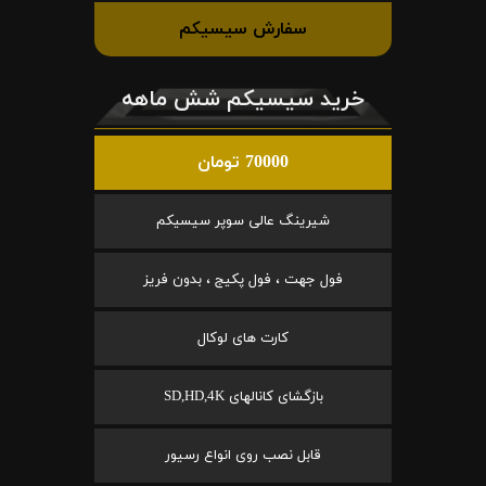
سفارش سیسیکم
خرید سیسیکم شش ماهه
70000 تومان
شیرینگ عالی سوپر سیسیکم
فول جهت ، فول پکیج ، بدون فریز
کارت های لوکال
بازگشای کانالهای SD,HD,4K
قابل نصب روی انواع رسیور