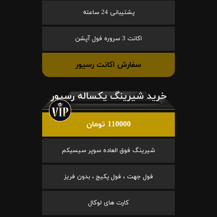
پشتیبانی 24 ساعته
اکانت 3 سروره فول آپشن
سفارش اکانت رسیور
خرید شیرینگ یکساله رسیور
110000 تومان
شیرینگ فوق العاده سوپر سیسیکم
فول جهت ، فول پکیج ، بدون فریز
کارت های لوکال