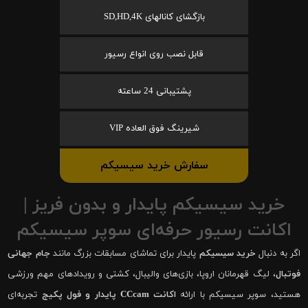
بازگشای کانالهای SD,HD,4K
قابل نصب روی انواع رسیور
پشتیبانی 24 ساعته
شیرینگ فوق العاده VIP
سفارش خرید سیسیکم
خرید سیسیکم پایدار و بدون فریز |
اکانت رسیور حرفه‌ای سوپر سیسیکم
اگر به دنبال
خرید سیسیکم
پایدار برای تماشای مسابقات بزرگ مانند
جام جهانی
فوتبال
، لیگ قهرمانان اروپا، بازی‌های والیبال، کشتی و رویدادهای مهم ورزشی
هستید، سوپر سیسیکم با ارائه
اکانت CCcam پایدار و فول پکیج
تجربه‌ای