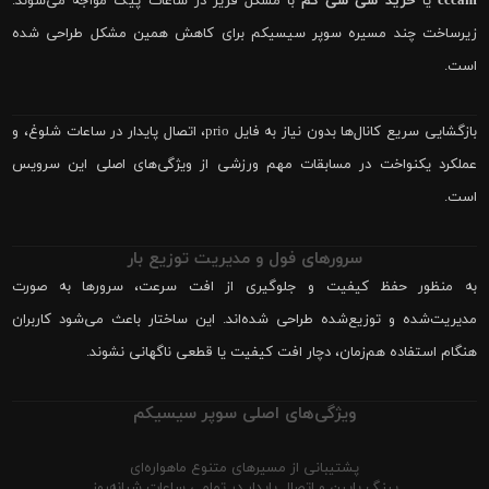
cccam
یا
خرید سی سی کم
با مشکل فریز در ساعات پیک مواجه می‌شوند.
زیرساخت چند مسیره سوپر سیسیکم برای کاهش همین مشکل طراحی شده
است.
بازگشایی سریع کانال‌ها بدون نیاز به فایل prio، اتصال پایدار در ساعات شلوغ، و
عملکرد یکنواخت در مسابقات مهم ورزشی از ویژگی‌های اصلی این سرویس
است.
سرورهای فول و مدیریت توزیع بار
به منظور حفظ کیفیت و جلوگیری از افت سرعت، سرورها به صورت
مدیریت‌شده و توزیع‌شده طراحی شده‌اند. این ساختار باعث می‌شود کاربران
هنگام استفاده هم‌زمان، دچار افت کیفیت یا قطعی ناگهانی نشوند.
ویژگی‌های اصلی سوپر سیسیکم
پشتیبانی از مسیرهای متنوع ماهواره‌ای
پینگ پایین و اتصال پایدار در تمامی ساعات شبانه‌روز