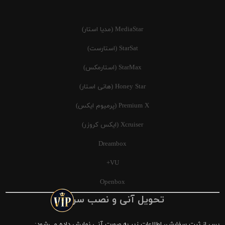
MediaStar (مدیا استار)
StarSat (استارست)
StarMax (استارمکس)
Honey Star (هانی استار)
Premium X (پرمیوم ایکس)
Xcruiser (ایکس کروزر)
Dreambox
VU+
Openbox
تحویل آنی و نصب سریع
پس از ثبت سفارش، اطلاعات زیر به صورت آنی نمایش داده می‌شود: