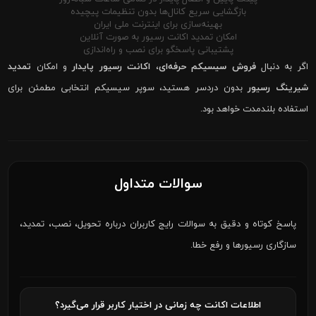
بازگشایی سریع کانال‌ها بدون تنظیمات پیچیده
بهینه‌سازی برای اینترنت ملی ایران
امکان تمدید اکانت رسیور به صورت آنلاین
پشتیبانی پاسخگو برای نصب و راه‌اندازی
اگر به دنبال
فروش سیسیکم حرفه‌ای
،
اکانت رسیور پایدار
و امکان
تمدید
شیرینگ رسیور
بدون دردسر هستید، سوپر سیسیکم انتخابی مطمئن برای
استفاده بلندمدت خواهد بود.
سوالات متداول
پاسخ کوتاه و دقیق به سوالات رایج کاربران درباره تحویل، نصب، تمدید،
سازگاری رسیورها و رفع خطا.
اطلاعات اکانت چه زمانی در اختیار کاربر قرار می‌گیرد؟