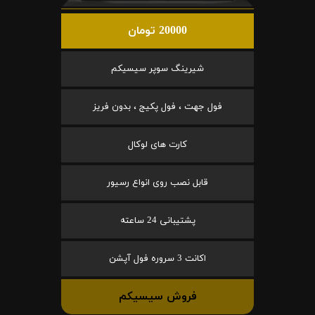
20000 تومان
شیرینگ سوپر سیسیکم
فول جهت ، فول پکیج ، بدون فریز
کارت های لوکال
قابل نصب روی انواع رسیور
پشتیبانی 24 ساعته
اکانت 3 سروره فول آپشن
فروش سیسیکم