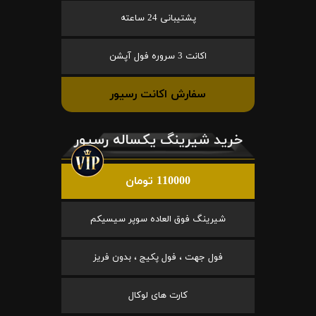
پشتیبانی 24 ساعته
اکانت 3 سروره فول آپشن
سفارش اکانت رسیور
خرید شیرینگ یکساله رسیور
110000 تومان
شیرینگ فوق العاده سوپر سیسیکم
فول جهت ، فول پکیج ، بدون فریز
کارت های لوکال