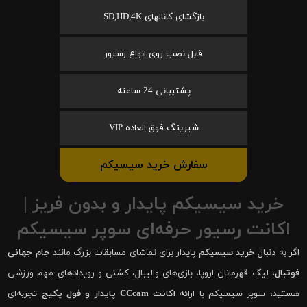
بازگشای کانالهای SD,HD,4K
قابل نصب روی انواع رسیور
پشتیبانی 24 ساعته
شیرینگ فوق العاده VIP
سفارش خرید سیسیکم
خرید سیسیکم پایدار و بدون فریز |
اکانت رسیور حرفه‌ای سوپر سیسیکم
اگر به دنبال
خرید سیسیکم
پایدار برای تماشای مسابقات بزرگ مانند
جام جهانی
فوتبال
، لیگ قهرمانان اروپا، بازی‌های والیبال، کشتی و رویدادهای مهم ورزشی
هستید، سوپر سیسیکم با ارائه
اکانت CCcam پایدار و فول پکیج
تجربه‌ای