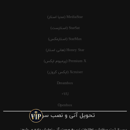
MediaStar (مدیا استار)
StarSat (استارست)
StarMax (استارمکس)
Honey Star (هانی استار)
Premium X (پرمیوم ایکس)
Xcruiser (ایکس کروزر)
Dreambox
VU+
Openbox
تحویل آنی و نصب سریع
پس از ثبت سفارش، اطلاعات زیر به صورت آنی نمایش داده می‌شود: