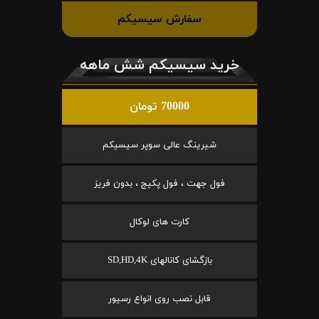
سفارش سیسیکم
خرید سیسیکم شش ماهه
70000 تومان
شیرینگ عالی سوپر سیسیکم
فول جهت ، فول پکیج ، بدون فریز
کارت های لوکال
بازگشای کانالهای SD,HD,4K
قابل نصب روی انواع رسیور