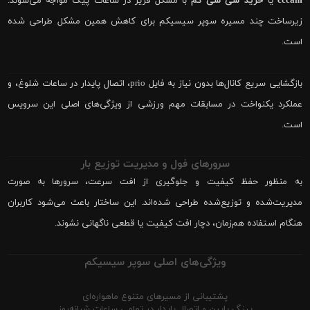
cccam
یا
خرید سی سی کم
با مشکل فریز در ساعات پیک مواجه می‌شوند.
زیرساخت چند مسیره سوپر سیسیکم برای کاهش همین مشکل طراحی شده
است.
بازگشایی سریع کانال‌ها بدون نیاز به فایل prio، اتصال پایدار در ساعات شلوغ، و
عملکرد یکنواخت در مسابقات مهم ورزشی از ویژگی‌های اصلی این سرویس
است.
سرورهای فول و مدیریت توزیع بار
به منظور حفظ کیفیت و جلوگیری از افت سرعت، سرورها به صورت
مدیریت‌شده و توزیع‌شده طراحی شده‌اند. این ساختار باعث می‌شود کاربران
هنگام استفاده هم‌زمان، دچار افت کیفیت یا قطعی ناگهانی نشوند.
ویژگی‌های اصلی سوپر سیسیکم
پشتیبانی از مسیرهای متنوع ماهواره‌ای
پینگ پایین و اتصال پایدار در تمامی ساعات شبانه‌روز