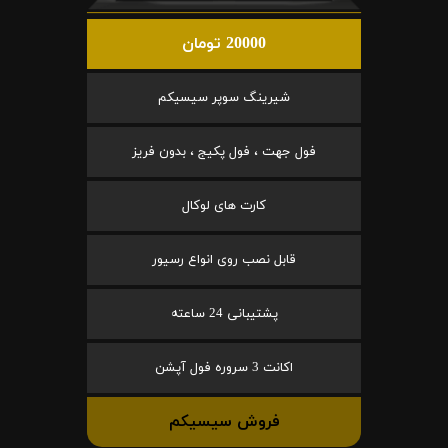
20000 تومان
شیرینگ سوپر سیسیکم
فول جهت ، فول پکیج ، بدون فریز
کارت های لوکال
قابل نصب روی انواع رسیور
پشتیبانی 24 ساعته
اکانت 3 سروره فول آپشن
فروش سیسیکم