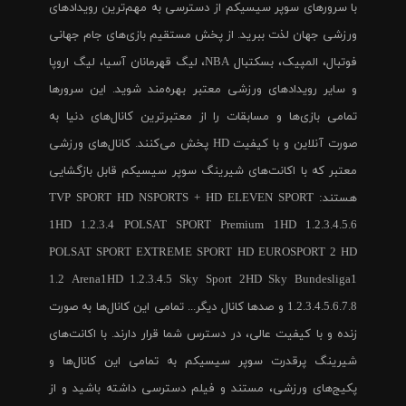
با سرورهای سوپر سیسیکم از دسترسی به مهم‌ترین رویدادهای
ورزشی جهان لذت ببرید. از پخش مستقیم بازی‌های جام جهانی
فوتبال، المپیک، بسکتبال NBA، لیگ قهرمانان آسیا، لیگ اروپا
و سایر رویدادهای ورزشی معتبر بهره‌مند شوید. این سرورها
تمامی بازی‌ها و مسابقات را از معتبرترین کانال‌های دنیا به
صورت آنلاین و با کیفیت HD پخش می‌کنند. کانال‌های ورزشی
معتبر که با اکانت‌های شیرینگ سوپر سیسیکم قابل بازگشایی
هستند: TVP SPORT HD NSPORTS + HD ELEVEN SPORT
1HD 1.2.3.4 POLSAT SPORT Premium 1HD 1.2.3.4.5.6
POLSAT SPORT EXTREME SPORT HD EUROSPORT 2 HD
1.2 Arena1HD 1.2.3.4.5 Sky Sport 2HD Sky Bundesliga1
1.2.3.4.5.6.7.8 و صدها کانال دیگر... تمامی این کانال‌ها به صورت
زنده و با کیفیت عالی، در دسترس شما قرار دارند. با اکانت‌های
شیرینگ پرقدرت سوپر سیسیکم به تمامی این کانال‌ها و
پکیج‌های ورزشی، مستند و فیلم دسترسی داشته باشید و از