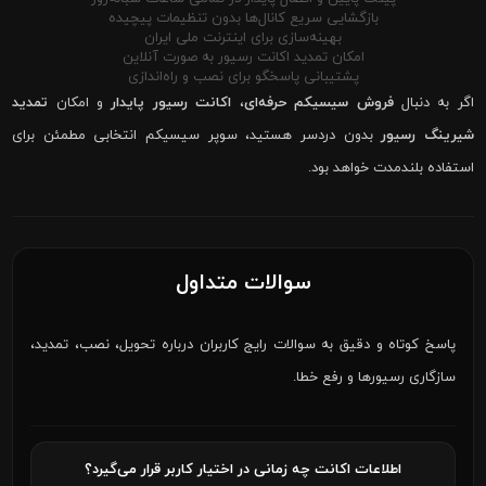
بازگشایی سریع کانال‌ها بدون تنظیمات پیچیده
بهینه‌سازی برای اینترنت ملی ایران
امکان تمدید اکانت رسیور به صورت آنلاین
پشتیبانی پاسخگو برای نصب و راه‌اندازی
اگر به دنبال
فروش سیسیکم حرفه‌ای
،
اکانت رسیور پایدار
و امکان
تمدید
شیرینگ رسیور
بدون دردسر هستید، سوپر سیسیکم انتخابی مطمئن برای
استفاده بلندمدت خواهد بود.
سوالات متداول
پاسخ کوتاه و دقیق به سوالات رایج کاربران درباره تحویل، نصب، تمدید،
سازگاری رسیورها و رفع خطا.
اطلاعات اکانت چه زمانی در اختیار کاربر قرار می‌گیرد؟