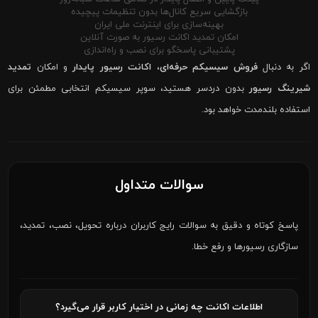
بازگشایی سریع کانال‌ها بدون تنظیمات پیچیده
بهینه‌سازی برای اینترنت ملی ایران
امکان تمدید اکانت رسیور به صورت آنلاین
پشتیبانی پاسخگو برای نصب و راه‌اندازی
اگر به دنبال
فروش سیسیکم حرفه‌ای
،
اکانت رسیور پایدار
و امکان
تمدید
شیرینگ رسیور
بدون دردسر هستید، سوپر سیسیکم انتخابی مطمئن برای
استفاده بلندمدت خواهد بود.
سوالات متداول
پاسخ کوتاه و دقیق به سوالات رایج کاربران درباره تحویل، نصب، تمدید،
سازگاری رسیورها و رفع خطا.
اطلاعات اکانت چه زمانی در اختیار کاربر قرار می‌گیرد؟