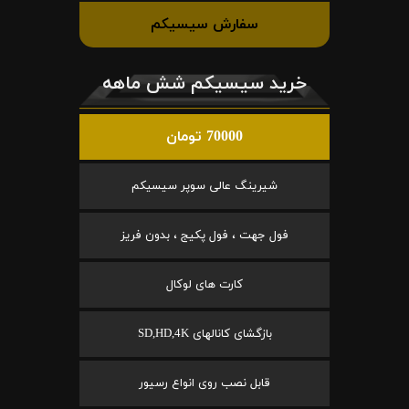
سفارش سیسیکم
خرید سیسیکم شش ماهه
70000 تومان
شیرینگ عالی سوپر سیسیکم
فول جهت ، فول پکیج ، بدون فریز
کارت های لوکال
بازگشای کانالهای SD,HD,4K
قابل نصب روی انواع رسیور