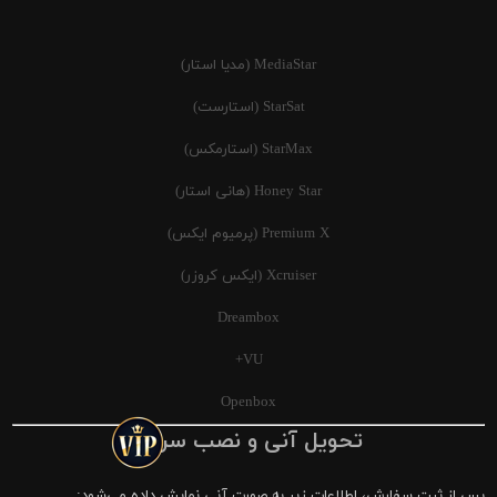
MediaStar (مدیا استار)
StarSat (استارست)
StarMax (استارمکس)
Honey Star (هانی استار)
Premium X (پرمیوم ایکس)
Xcruiser (ایکس کروزر)
Dreambox
VU+
Openbox
تحویل آنی و نصب سریع
پس از ثبت سفارش، اطلاعات زیر به صورت آنی نمایش داده می‌شود: