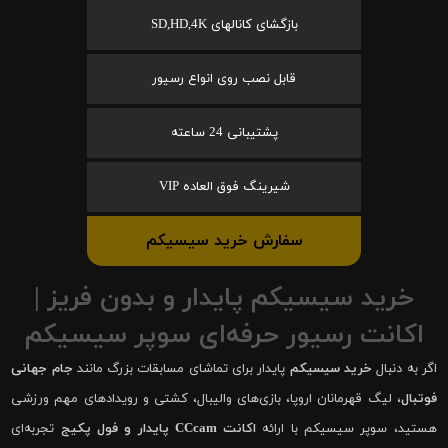
بازگشای کانالهای SD,HD,4K
قابل نصب روی انواع رسیور
پشتیبانی 24 ساعته
شیرینگ فوق العاده VIP
سفارش خرید سیسیکم
خرید سیسیکم پایدار و بدون فریز |
اکانت رسیور حرفه‌ای سوپر سیسیکم
اگر به دنبال
خرید سیسیکم
پایدار برای تماشای مسابقات بزرگ مانند
جام جهانی
فوتبال
، لیگ قهرمانان اروپا، بازی‌های والیبال، کشتی و رویدادهای مهم ورزشی
هستید، سوپر سیسیکم با ارائه
اکانت CCcam پایدار و فول پکیج
تجربه‌ای