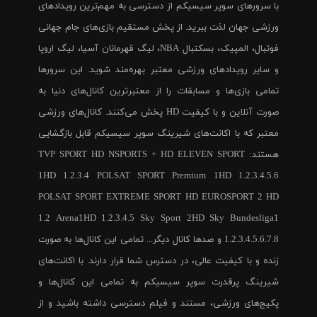
با سرورهای سوپر سیسیکم از دسترسی به مهم‌ترین رویدادهای
ورزشی جهان لذت ببرید. از پخش مستقیم بازی‌های جام جهانی
فوتبال، المپیک، بسکتبال NBA، لیگ قهرمانان آسیا، لیگ اروپا
و سایر رویدادهای ورزشی معتبر بهره‌مند شوید. این سرورها
تمامی بازی‌ها و مسابقات را از معتبرترین کانال‌های دنیا به
صورت آنلاین و با کیفیت HD پخش می‌کنند. کانال‌های ورزشی
معتبر که با اکانت‌های شیرینگ سوپر سیسیکم قابل بازگشایی
هستند: TVP SPORT HD NSPORTS + HD ELEVEN SPORT
1HD 1.2.3.4 POLSAT SPORT Premium 1HD 1.2.3.4.5.6
POLSAT SPORT EXTREME SPORT HD EUROSPORT 2 HD
1.2 Arena1HD 1.2.3.4.5 Sky Sport 2HD Sky Bundesliga1
1.2.3.4.5.6.7.8 و صدها کانال دیگر... تمامی این کانال‌ها به صورت
زنده و با کیفیت عالی، در دسترس شما قرار دارند. با اکانت‌های
شیرینگ پرقدرت سوپر سیسیکم به تمامی این کانال‌ها و
پکیج‌های ورزشی، مستند و فیلم دسترسی داشته باشید و از