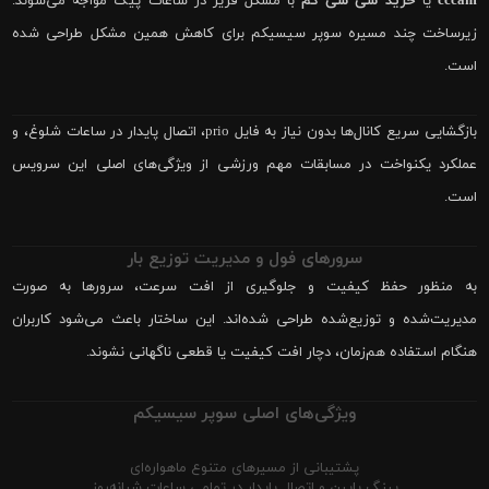
cccam
یا
خرید سی سی کم
با مشکل فریز در ساعات پیک مواجه می‌شوند.
زیرساخت چند مسیره سوپر سیسیکم برای کاهش همین مشکل طراحی شده
است.
بازگشایی سریع کانال‌ها بدون نیاز به فایل prio، اتصال پایدار در ساعات شلوغ، و
عملکرد یکنواخت در مسابقات مهم ورزشی از ویژگی‌های اصلی این سرویس
است.
سرورهای فول و مدیریت توزیع بار
به منظور حفظ کیفیت و جلوگیری از افت سرعت، سرورها به صورت
مدیریت‌شده و توزیع‌شده طراحی شده‌اند. این ساختار باعث می‌شود کاربران
هنگام استفاده هم‌زمان، دچار افت کیفیت یا قطعی ناگهانی نشوند.
ویژگی‌های اصلی سوپر سیسیکم
پشتیبانی از مسیرهای متنوع ماهواره‌ای
پینگ پایین و اتصال پایدار در تمامی ساعات شبانه‌روز