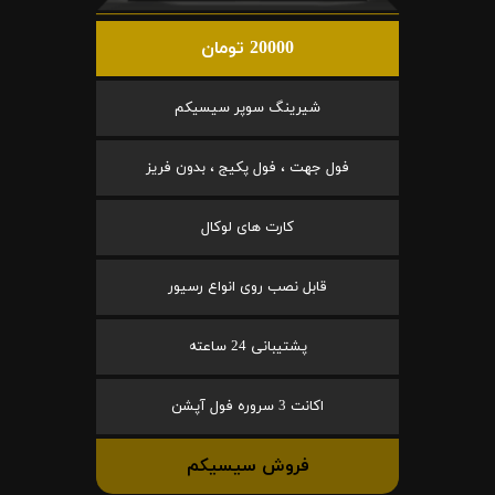
20000 تومان
شیرینگ سوپر سیسیکم
فول جهت ، فول پکیج ، بدون فریز
کارت های لوکال
قابل نصب روی انواع رسیور
پشتیبانی 24 ساعته
اکانت 3 سروره فول آپشن
فروش سیسیکم