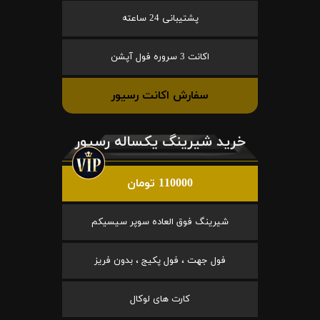
پشتیبانی 24 ساعته
اکانت 3 سروره فول آپشن
سفارش اکانت رسیور
خرید شیرینگ یکساله رسیور
110000 تومان
شیرینگ فوق العاده سوپر سیسیکم
فول جهت ، فول پکیج ، بدون فریز
کارت های لوکال