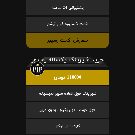
پشتیبانی 24 ساعته
اکانت 3 سروره فول آپشن
سفارش اکانت رسیور
خرید شیرینگ یکساله رسیور
110000 تومان
شیرینگ فوق العاده سوپر سیسیکم
فول جهت ، فول پکیج ، بدون فریز
کارت های لوکال