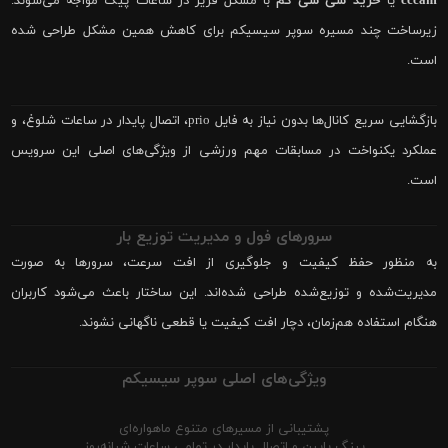
cccam
یا
خرید سی سی کم
با مشکل فریز در ساعات پیک مواجه می‌شوند.
زیرساخت چند مسیره سوپر سیسیکم برای کاهش همین مشکل طراحی شده
است.
بازگشایی سریع کانال‌ها بدون نیاز به فایل prio، اتصال پایدار در ساعات شلوغ، و
عملکرد یکنواخت در مسابقات مهم ورزشی از ویژگی‌های اصلی این سرویس
است.
سرورهای فول و مدیریت توزیع بار
به منظور حفظ کیفیت و جلوگیری از افت سرعت، سرورها به صورت
مدیریت‌شده و توزیع‌شده طراحی شده‌اند. این ساختار باعث می‌شود کاربران
هنگام استفاده هم‌زمان، دچار افت کیفیت یا قطعی ناگهانی نشوند.
ویژگی‌های اصلی سوپر سیسیکم
پشتیبانی از مسیرهای متنوع ماهواره‌ای
پینگ پایین و اتصال پایدار در تمامی ساعات شبانه‌روز