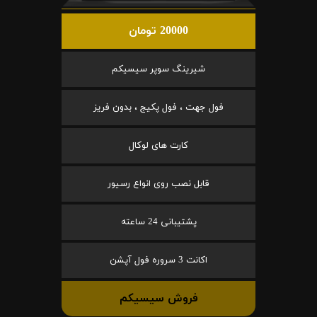
20000 تومان
شیرینگ سوپر سیسیکم
فول جهت ، فول پکیج ، بدون فریز
کارت های لوکال
قابل نصب روی انواع رسیور
پشتیبانی 24 ساعته
اکانت 3 سروره فول آپشن
فروش سیسیکم