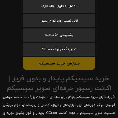
بازگشای کانالهای SD,HD,4K
قابل نصب روی انواع رسیور
پشتیبانی 24 ساعته
شیرینگ فوق العاده VIP
سفارش خرید سیسیکم
خرید سیسیکم پایدار و بدون فریز |
اکانت رسیور حرفه‌ای سوپر سیسیکم
اگر به دنبال
خرید سیسیکم
پایدار برای تماشای مسابقات بزرگ مانند
جام جهانی
فوتبال
، لیگ قهرمانان اروپا، بازی‌های والیبال، کشتی و رویدادهای مهم ورزشی
هستید، سوپر سیسیکم با ارائه
اکانت CCcam پایدار و فول پکیج
تجربه‌ای