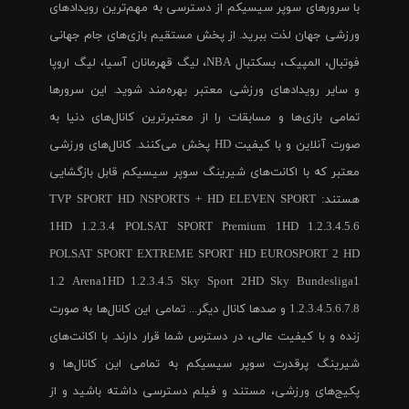
با سرورهای سوپر سیسیکم از دسترسی به مهم‌ترین رویدادهای
ورزشی جهان لذت ببرید. از پخش مستقیم بازی‌های جام جهانی
فوتبال، المپیک، بسکتبال NBA، لیگ قهرمانان آسیا، لیگ اروپا
و سایر رویدادهای ورزشی معتبر بهره‌مند شوید. این سرورها
تمامی بازی‌ها و مسابقات را از معتبرترین کانال‌های دنیا به
صورت آنلاین و با کیفیت HD پخش می‌کنند. کانال‌های ورزشی
معتبر که با اکانت‌های شیرینگ سوپر سیسیکم قابل بازگشایی
هستند: TVP SPORT HD NSPORTS + HD ELEVEN SPORT
1HD 1.2.3.4 POLSAT SPORT Premium 1HD 1.2.3.4.5.6
POLSAT SPORT EXTREME SPORT HD EUROSPORT 2 HD
1.2 Arena1HD 1.2.3.4.5 Sky Sport 2HD Sky Bundesliga1
1.2.3.4.5.6.7.8 و صدها کانال دیگر... تمامی این کانال‌ها به صورت
زنده و با کیفیت عالی، در دسترس شما قرار دارند. با اکانت‌های
شیرینگ پرقدرت سوپر سیسیکم به تمامی این کانال‌ها و
پکیج‌های ورزشی، مستند و فیلم دسترسی داشته باشید و از