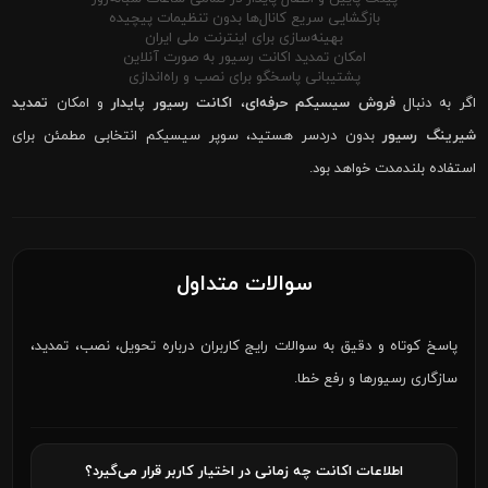
بازگشایی سریع کانال‌ها بدون تنظیمات پیچیده
بهینه‌سازی برای اینترنت ملی ایران
امکان تمدید اکانت رسیور به صورت آنلاین
پشتیبانی پاسخگو برای نصب و راه‌اندازی
اگر به دنبال
فروش سیسیکم حرفه‌ای
،
اکانت رسیور پایدار
و امکان
تمدید
شیرینگ رسیور
بدون دردسر هستید، سوپر سیسیکم انتخابی مطمئن برای
استفاده بلندمدت خواهد بود.
سوالات متداول
پاسخ کوتاه و دقیق به سوالات رایج کاربران درباره تحویل، نصب، تمدید،
سازگاری رسیورها و رفع خطا.
اطلاعات اکانت چه زمانی در اختیار کاربر قرار می‌گیرد؟