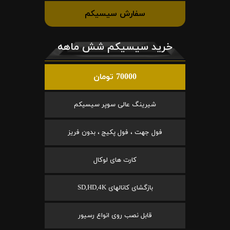
سفارش سیسیکم
خرید سیسیکم شش ماهه
70000 تومان
شیرینگ عالی سوپر سیسیکم
فول جهت ، فول پکیج ، بدون فریز
کارت های لوکال
بازگشای کانالهای SD,HD,4K
قابل نصب روی انواع رسیور