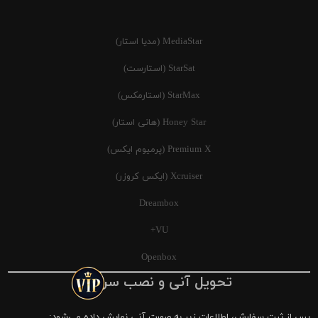
MediaStar (مدیا استار)
StarSat (استارست)
StarMax (استارمکس)
Honey Star (هانی استار)
Premium X (پرمیوم ایکس)
Xcruiser (ایکس کروزر)
Dreambox
VU+
Openbox
تحویل آنی و نصب سریع
پس از ثبت سفارش، اطلاعات زیر به صورت آنی نمایش داده می‌شود: