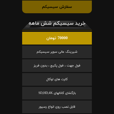
سفارش سیسیکم
خرید سیسیکم شش ماهه
70000 تومان
شیرینگ عالی سوپر سیسیکم
فول جهت ، فول پکیج ، بدون فریز
کارت های لوکال
بازگشای کانالهای SD,HD,4K
قابل نصب روی انواع رسیور