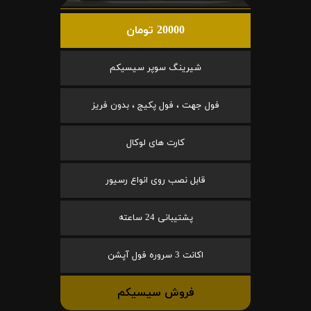
20000 تومان
شیرینگ سوپر سیسیکم
فول جهت ، فول پکیج ، بدون فریز
کارت های لوکال
قابل نصب روی انواع رسیور
پشتیبانی 24 ساعته
اکانت 3 سروره فول آپشن
فروش سیسیکم