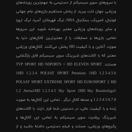
با سرورهای سوپر سیسیکم از دسترسی به مهم‌ترین رویدادهای
ورزشی جهان لذت ببرید. از پخش مستقیم بازی‌های جام جهانی
فوتبال، المپیک، بسکتبال NBA، لیگ قهرمانان آسیا، لیگ اروپا
و سایر رویدادهای ورزشی معتبر بهره‌مند شوید. این سرورها
تمامی بازی‌ها و مسابقات را از معتبرترین کانال‌های دنیا به
صورت آنلاین و با کیفیت HD پخش می‌کنند. کانال‌های ورزشی
معتبر که با اکانت‌های شیرینگ سوپر سیسیکم قابل بازگشایی
هستند: TVP SPORT HD NSPORTS + HD ELEVEN SPORT
1HD 1.2.3.4 POLSAT SPORT Premium 1HD 1.2.3.4.5.6
POLSAT SPORT EXTREME SPORT HD EUROSPORT 2 HD
1.2 Arena1HD 1.2.3.4.5 Sky Sport 2HD Sky Bundesliga1
1.2.3.4.5.6.7.8 و صدها کانال دیگر... تمامی این کانال‌ها به صورت
زنده و با کیفیت عالی، در دسترس شما قرار دارند. با اکانت‌های
شیرینگ پرقدرت سوپر سیسیکم به تمامی این کانال‌ها و
پکیج‌های ورزشی، مستند و فیلم دسترسی داشته باشید و از