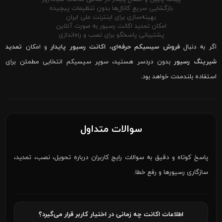
بازگشایی سریع کانال‌ها بدون تنظیمات پیچیده
بهینه‌سازی برای اینترنت ملی ایران
امکان تمدید اکانت رسیور به صورت آنلاین
پشتیبانی پاسخگو برای نصب و راه‌اندازی
اگر به دنبال
فروش سیسیکم حرفه‌ای
،
اکانت رسیور پایدار
و امکان
تمدید
شیرینگ رسیور
بدون دردسر هستید، سوپر سیسیکم انتخابی مطمئن برای
استفاده بلندمدت خواهد بود.
سوالات متداول
پاسخ کوتاه و دقیق به سوالات رایج کاربران درباره تحویل، نصب، تمدید،
سازگاری رسیورها و رفع خطا.
اطلاعات اکانت چه زمانی در اختیار کاربر قرار می‌گیرد؟