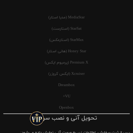
MediaStar (مدیا استار)
StarSat (استارست)
StarMax (استارمکس)
Honey Star (هانی استار)
Premium X (پرمیوم ایکس)
Xcruiser (ایکس کروزر)
Dreambox
VU+
Openbox
تحویل آنی و نصب سریع
پس از ثبت سفارش، اطلاعات زیر به صورت آنی نمایش داده می‌شود: