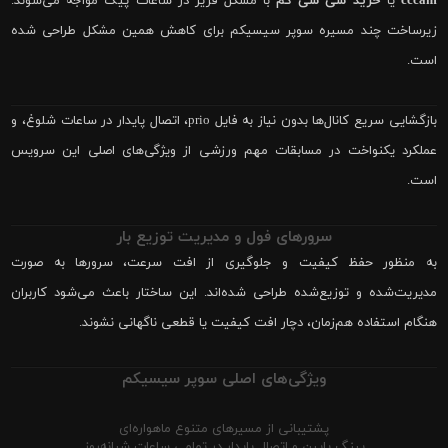
cccam
یا
خرید سی سی کم
با مشکل فریز در ساعات پیک مواجه می‌شوند.
زیرساخت چند مسیره سوپر سیسیکم برای کاهش همین مشکل طراحی شده
است.
بازگشایی سریع کانال‌ها بدون نیاز به فایل prio، اتصال پایدار در ساعات شلوغ، و
عملکرد یکنواخت در مسابقات مهم ورزشی از ویژگی‌های اصلی این سرویس
است.
سرورهای فول و مدیریت توزیع بار
به منظور حفظ کیفیت و جلوگیری از افت سرعت، سرورها به صورت
مدیریت‌شده و توزیع‌شده طراحی شده‌اند. این ساختار باعث می‌شود کاربران
هنگام استفاده هم‌زمان، دچار افت کیفیت یا قطعی ناگهانی نشوند.
ویژگی‌های اصلی سوپر سیسیکم
پشتیبانی از مسیرهای متنوع ماهواره‌ای
پینگ پایین و اتصال پایدار در تمامی ساعات شبانه‌روز