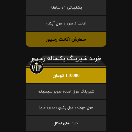
پشتیبانی 24 ساعته
اکانت 3 سروره فول آپشن
سفارش اکانت رسیور
خرید شیرینگ یکساله رسیور
110000 تومان
شیرینگ فوق العاده سوپر سیسیکم
فول جهت ، فول پکیج ، بدون فریز
کارت های لوکال