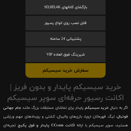
بازگشای کانالهای SD,HD,4K
قابل نصب روی انواع رسیور
پشتیبانی 24 ساعته
شیرینگ فوق العاده VIP
سفارش خرید سیسیکم
خرید سیسیکم پایدار و بدون فریز |
اکانت رسیور حرفه‌ای سوپر سیسیکم
اگر به دنبال
خرید سیسیکم
پایدار برای تماشای مسابقات بزرگ مانند
جام جهانی
فوتبال
، لیگ قهرمانان اروپا، بازی‌های والیبال، کشتی و رویدادهای مهم ورزشی
هستید، سوپر سیسیکم با ارائه
اکانت CCcam پایدار و فول پکیج
تجربه‌ای