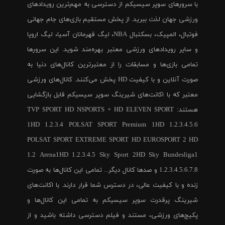
با سرورهای سوپر سیسیکم از دسترسی به مهم‌ترین رویدادهای
ورزشی جهان لذت ببرید. از پخش مستقیم بازی‌های جام جهانی
فوتبال، المپیک، بسکتبال NBA، لیگ قهرمانان آسیا، لیگ اروپا
و سایر رویدادهای ورزشی معتبر بهره‌مند شوید. این سرورها
تمامی بازی‌ها و مسابقات را از معتبرترین کانال‌های دنیا به
صورت آنلاین و با کیفیت HD پخش می‌کنند. کانال‌های ورزشی
معتبر که با اکانت‌های شیرینگ سوپر سیسیکم قابل بازگشایی
هستند: TVP SPORT HD NSPORTS + HD ELEVEN SPORT
1HD 1.2.3.4 POLSAT SPORT Premium 1HD 1.2.3.4.5.6
POLSAT SPORT EXTREME SPORT HD EUROSPORT 2 HD
1.2 Arena1HD 1.2.3.4.5 Sky Sport 2HD Sky Bundesliga1
1.2.3.4.5.6.7.8 و صدها کانال دیگر... تمامی این کانال‌ها به صورت
زنده و با کیفیت عالی، در دسترس شما قرار دارند. با اکانت‌های
شیرینگ پرقدرت سوپر سیسیکم به تمامی این کانال‌ها و
پکیج‌های ورزشی، مستند و فیلم دسترسی داشته باشید و از