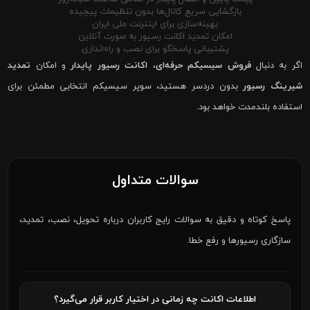
بازگشایی سریع کانال‌ها بدون تنظیمات پیچیده
بهینه‌سازی برای اینترنت ملی ایران
امکان تمدید اکانت رسیور به صورت آنلاین
پشتیبانی پاسخگو برای نصب و راه‌اندازی
اگر به دنبال
فروش سیسیکم حرفه‌ای
،
اکانت رسیور پایدار
و امکان
تمدید
شیرینگ رسیور
بدون دردسر هستید، سوپر سیسیکم انتخابی مطمئن برای
استفاده بلندمدت خواهد بود.
سوالات متداول
پاسخ کوتاه و دقیق به سوالات رایج کاربران درباره تحویل، نصب، تمدید،
سازگاری رسیورها و رفع خطا.
اطلاعات اکانت چه زمانی در اختیار کاربر قرار می‌گیرد؟