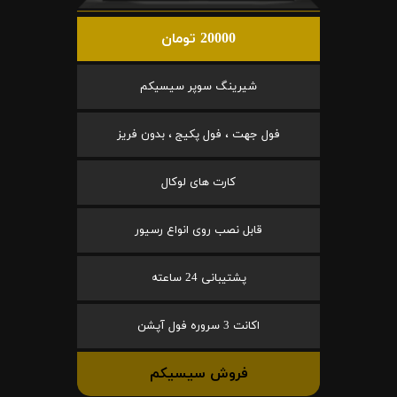
20000 تومان
شیرینگ سوپر سیسیکم
فول جهت ، فول پکیج ، بدون فریز
کارت های لوکال
قابل نصب روی انواع رسیور
پشتیبانی 24 ساعته
اکانت 3 سروره فول آپشن
فروش سیسیکم