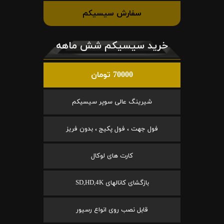
سفارش سیسیکم
خرید سیسیکم شش ماهه
70000 تومان
شیرینگ عالی سوپر سیسیکم
فول جهت ، فول پکیج ، بدون فریز
کارت های لوکال
بازگشای کانالهای SD,HD,4K
قابل نصب روی انواع رسیور