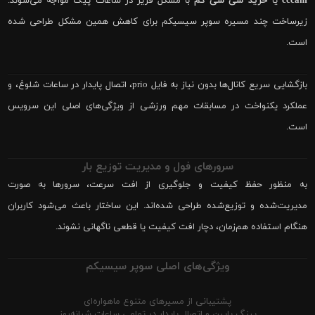
cccam
یا
خرید سی سی کم
با مشکل فریز در ساعات پیک مواجه می‌شوند.
زیرساخت چند مسیره سوپر سیسیکم برای کاهش همین مشکل طراحی شده
است.
بازگشایی سریع کانال‌ها بدون نیاز به فایل prio، اتصال پایدار در ساعات شلوغ، و
عملکرد یکنواخت در مسابقات مهم ورزشی از ویژگی‌های اصلی این سرویس
است.
سرورهای فول و مدیریت توزیع بار
به منظور حفظ کیفیت و جلوگیری از افت سرعت، سرورها به صورت
مدیریت‌شده و توزیع‌شده طراحی شده‌اند. این ساختار باعث می‌شود کاربران
هنگام استفاده هم‌زمان، دچار افت کیفیت یا قطعی ناگهانی نشوند.
ویژگی‌های اصلی سوپر سیسیکم
پشتیبانی از مسیرهای متنوع ماهواره‌ای
پینگ پایین و اتصال پایدار در تمامی ساعات شبانه‌روز