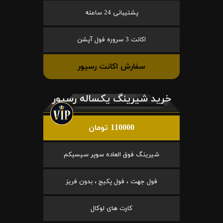
پشتیبانی 24 ساعته
اکانت 3 سروره فول آپشن
سفارش اکانت رسیور
خرید شیرینگ یکساله رسیور
110000 تومان
شیرینگ فوق العاده سوپر سیسیکم
فول جهت ، فول پکیج ، بدون فریز
کارت های لوکال