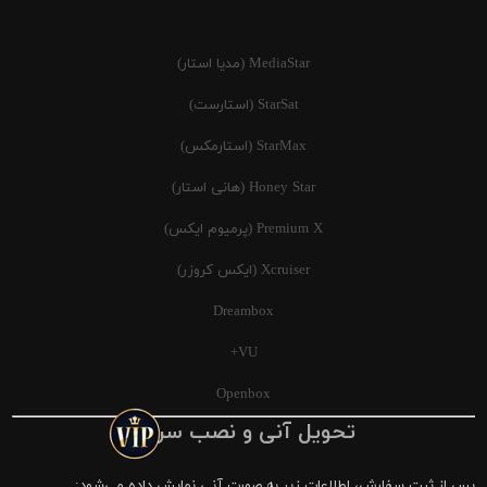
MediaStar (مدیا استار)
StarSat (استارست)
StarMax (استارمکس)
Honey Star (هانی استار)
Premium X (پرمیوم ایکس)
Xcruiser (ایکس کروزر)
Dreambox
VU+
Openbox
تحویل آنی و نصب سریع
پس از ثبت سفارش، اطلاعات زیر به صورت آنی نمایش داده می‌شود: