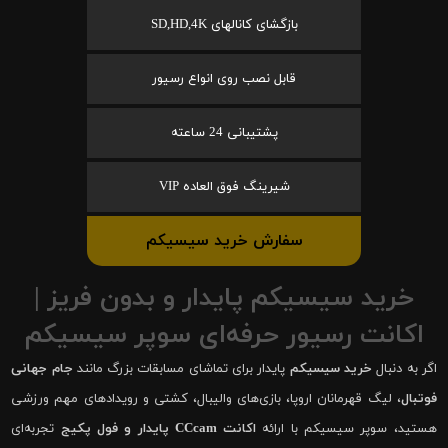
بازگشای کانالهای SD,HD,4K
قابل نصب روی انواع رسیور
پشتیبانی 24 ساعته
شیرینگ فوق العاده VIP
سفارش خرید سیسیکم
خرید سیسیکم پایدار و بدون فریز |
اکانت رسیور حرفه‌ای سوپر سیسیکم
اگر به دنبال
خرید سیسیکم
پایدار برای تماشای مسابقات بزرگ مانند
جام جهانی
فوتبال
، لیگ قهرمانان اروپا، بازی‌های والیبال، کشتی و رویدادهای مهم ورزشی
هستید، سوپر سیسیکم با ارائه
اکانت CCcam پایدار و فول پکیج
تجربه‌ای