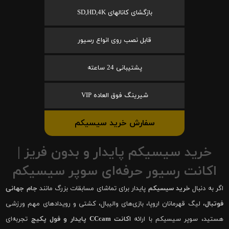
بازگشای کانالهای SD,HD,4K
قابل نصب روی انواع رسیور
پشتیبانی 24 ساعته
شیرینگ فوق العاده VIP
سفارش خرید سیسیکم
خرید سیسیکم پایدار و بدون فریز |
اکانت رسیور حرفه‌ای سوپر سیسیکم
اگر به دنبال
خرید سیسیکم
پایدار برای تماشای مسابقات بزرگ مانند
جام جهانی
فوتبال
، لیگ قهرمانان اروپا، بازی‌های والیبال، کشتی و رویدادهای مهم ورزشی
هستید، سوپر سیسیکم با ارائه
اکانت CCcam پایدار و فول پکیج
تجربه‌ای