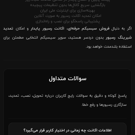
بازگشایی سریع کانال‌ها بدون تنظیمات پیچیده
بهینه‌سازی برای اینترنت ملی ایران
امکان تمدید اکانت رسیور به صورت آنلاین
پشتیبانی پاسخگو برای نصب و راه‌اندازی
اگر به دنبال
فروش سیسیکم حرفه‌ای
،
اکانت رسیور پایدار
و امکان
تمدید
شیرینگ رسیور
بدون دردسر هستید، سوپر سیسیکم انتخابی مطمئن برای
استفاده بلندمدت خواهد بود.
سوالات متداول
پاسخ کوتاه و دقیق به سوالات رایج کاربران درباره تحویل، نصب، تمدید،
سازگاری رسیورها و رفع خطا.
اطلاعات اکانت چه زمانی در اختیار کاربر قرار می‌گیرد؟