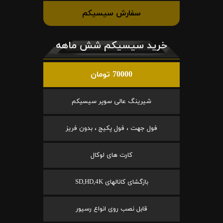
سفارش سیسیکم
خرید سیسیکم شش ماهه
70000 تومان
شیرینگ عالی سوپر سیسیکم
فول جهت ، فول پکیج ، بدون فریز
کارت های لوکال
بازگشای کانالهای SD,HD,4K
قابل نصب روی انواع رسیور