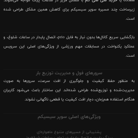
cccam
یا
خرید سی سی کم
با مشکل فریز در ساعات پیک مواجه می‌شوند.
زیرساخت چند مسیره سوپر سیسیکم برای کاهش همین مشکل طراحی شده
است.
بازگشایی سریع کانال‌ها بدون نیاز به فایل prio، اتصال پایدار در ساعات شلوغ، و
عملکرد یکنواخت در مسابقات مهم ورزشی از ویژگی‌های اصلی این سرویس
است.
سرورهای فول و مدیریت توزیع بار
به منظور حفظ کیفیت و جلوگیری از افت سرعت، سرورها به صورت
مدیریت‌شده و توزیع‌شده طراحی شده‌اند. این ساختار باعث می‌شود کاربران
هنگام استفاده هم‌زمان، دچار افت کیفیت یا قطعی ناگهانی نشوند.
ویژگی‌های اصلی سوپر سیسیکم
پشتیبانی از مسیرهای متنوع ماهواره‌ای
پینگ پایین و اتصال پایدار در تمامی ساعات شبانه‌روز