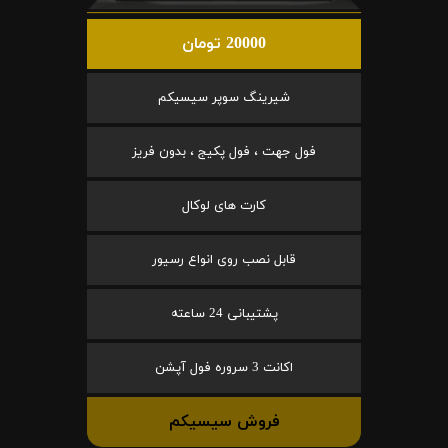
20000 تومان
شیرینگ سوپر سیسیکم
فول جهت ، فول پکیج ، بدون فریز
کارت های لوکال
قابل نصب روی انواع رسیور
پشتیبانی 24 ساعته
اکانت 3 سروره فول آپشن
فروش سیسیکم