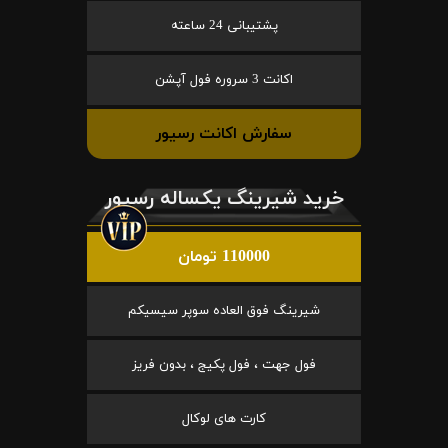
پشتیبانی 24 ساعته
اکانت 3 سروره فول آپشن
سفارش اکانت رسیور
خرید شیرینگ یکساله رسیور
110000 تومان
شیرینگ فوق العاده سوپر سیسیکم
فول جهت ، فول پکیج ، بدون فریز
کارت های لوکال