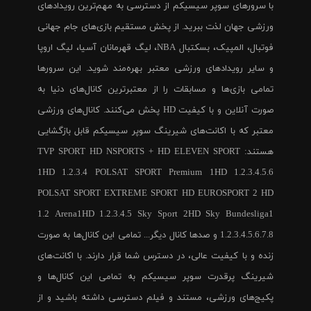
با سرورهای سوپر سیسیکم از دسترسی به مهم‌ترین رویدادهای
ورزشی جهان لذت ببرید. از پخش مستقیم بازی‌های جام جهانی
فوتبال، المپیک، بسکتبال NBA، لیگ قهرمانان آسیا، لیگ اروپا
و سایر رویدادهای ورزشی معتبر بهره‌مند شوید. این سرورها
تمامی بازی‌ها و مسابقات را از معتبرترین کانال‌های دنیا به
صورت آنلاین و با کیفیت HD پخش می‌کنند. کانال‌های ورزشی
معتبر که با اکانت‌های شیرینگ سوپر سیسیکم قابل بازگشایی
هستند: TVP SPORT HD NSPORTS + HD ELEVEN SPORT
1HD 1.2.3.4 POLSAT SPORT Premium 1HD 1.2.3.4.5.6
POLSAT SPORT EXTREME SPORT HD EUROSPORT 2 HD
1.2 Arena1HD 1.2.3.4.5 Sky Sport 2HD Sky Bundesliga1
1.2.3.4.5.6.7.8 و صدها کانال دیگر... تمامی این کانال‌ها به صورت
زنده و با کیفیت عالی، در دسترس شما قرار دارند. با اکانت‌های
شیرینگ پرقدرت سوپر سیسیکم به تمامی این کانال‌ها و
پکیج‌های ورزشی، مستند و فیلم دسترسی داشته باشید و از