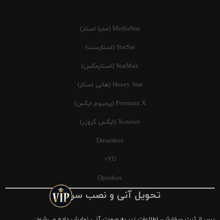
MediaStar (مدیا استار)
StarSat (استارست)
StarMax (استارمکس)
Honey Star (هانی استار)
Premium X (پرمیوم ایکس)
Xcruiser (ایکس کروزر)
Dreambox
VU+
Openbox
تحویل آنی و نصب سریع
پس از ثبت سفارش، اطلاعات زیر به صورت آنی نمایش داده می‌شود: