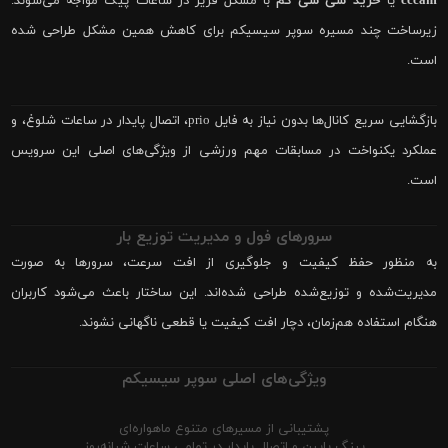
cccam
یا
خرید سی سی کم
با مشکل فریز در ساعات پیک مواجه می‌شوند.
زیرساخت چند مسیره سوپر سیسیکم برای کاهش همین مشکل طراحی شده
است.
بازگشایی سریع کانال‌ها بدون نیاز به فایل prio، اتصال پایدار در ساعات شلوغ، و
عملکرد یکنواخت در مسابقات مهم ورزشی از ویژگی‌های اصلی این سرویس
است.
سرورهای فول و مدیریت توزیع بار
به منظور حفظ کیفیت و جلوگیری از افت سرعت، سرورها به صورت
مدیریت‌شده و توزیع‌شده طراحی شده‌اند. این ساختار باعث می‌شود کاربران
هنگام استفاده هم‌زمان، دچار افت کیفیت یا قطعی ناگهانی نشوند.
ویژگی‌های اصلی سوپر سیسیکم
پشتیبانی از مسیرهای متنوع ماهواره‌ای
پینگ پایین و اتصال پایدار در تمامی ساعات شبانه‌روز