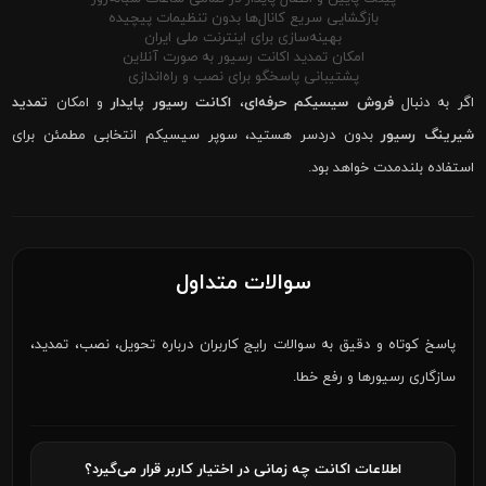
بازگشایی سریع کانال‌ها بدون تنظیمات پیچیده
بهینه‌سازی برای اینترنت ملی ایران
امکان تمدید اکانت رسیور به صورت آنلاین
پشتیبانی پاسخگو برای نصب و راه‌اندازی
اگر به دنبال
فروش سیسیکم حرفه‌ای
،
اکانت رسیور پایدار
و امکان
تمدید
شیرینگ رسیور
بدون دردسر هستید، سوپر سیسیکم انتخابی مطمئن برای
استفاده بلندمدت خواهد بود.
سوالات متداول
پاسخ کوتاه و دقیق به سوالات رایج کاربران درباره تحویل، نصب، تمدید،
سازگاری رسیورها و رفع خطا.
اطلاعات اکانت چه زمانی در اختیار کاربر قرار می‌گیرد؟