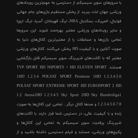
با سرورهای سوپر سیسیکم از دسترسی به مهم‌ترین رویدادهای
ورزشی جهان لذت ببرید. از پخش مستقیم بازی‌های جام جهانی
فوتبال، المپیک، بسکتبال NBA، لیگ قهرمانان آسیا، لیگ اروپا
و سایر رویدادهای ورزشی معتبر بهره‌مند شوید. این سرورها
تمامی بازی‌ها و مسابقات را از معتبرترین کانال‌های دنیا به
صورت آنلاین و با کیفیت HD پخش می‌کنند. کانال‌های ورزشی
معتبر که با اکانت‌های شیرینگ سوپر سیسیکم قابل بازگشایی
هستند: TVP SPORT HD NSPORTS + HD ELEVEN SPORT
1HD 1.2.3.4 POLSAT SPORT Premium 1HD 1.2.3.4.5.6
POLSAT SPORT EXTREME SPORT HD EUROSPORT 2 HD
1.2 Arena1HD 1.2.3.4.5 Sky Sport 2HD Sky Bundesliga1
1.2.3.4.5.6.7.8 و صدها کانال دیگر... تمامی این کانال‌ها به صورت
زنده و با کیفیت عالی، در دسترس شما قرار دارند. با اکانت‌های
شیرینگ پرقدرت سوپر سیسیکم به تمامی این کانال‌ها و
پکیج‌های ورزشی، مستند و فیلم دسترسی داشته باشید و از