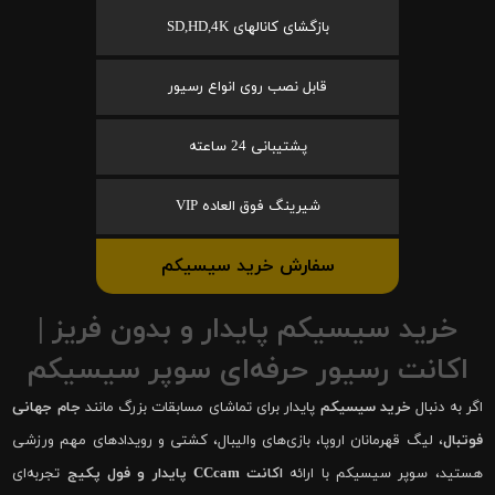
بازگشای کانالهای SD,HD,4K
قابل نصب روی انواع رسیور
پشتیبانی 24 ساعته
شیرینگ فوق العاده VIP
سفارش خرید سیسیکم
خرید سیسیکم پایدار و بدون فریز |
اکانت رسیور حرفه‌ای سوپر سیسیکم
اگر به دنبال
خرید سیسیکم
پایدار برای تماشای مسابقات بزرگ مانند
جام جهانی
فوتبال
، لیگ قهرمانان اروپا، بازی‌های والیبال، کشتی و رویدادهای مهم ورزشی
هستید، سوپر سیسیکم با ارائه
اکانت CCcam پایدار و فول پکیج
تجربه‌ای