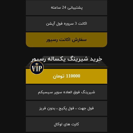
پشتیبانی 24 ساعته
اکانت 3 سروره فول آپشن
سفارش اکانت رسیور
خرید شیرینگ یکساله رسیور
110000 تومان
شیرینگ فوق العاده سوپر سیسیکم
فول جهت ، فول پکیج ، بدون فریز
کارت های لوکال