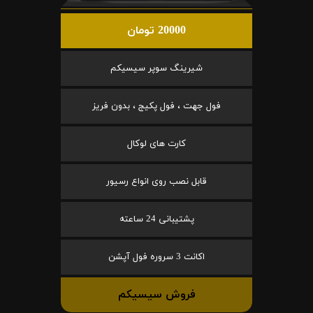
20000 تومان
شیرینگ سوپر سیسیکم
فول جهت ، فول پکیج ، بدون فریز
کارت های لوکال
قابل نصب روی انواع رسیور
پشتیبانی 24 ساعته
اکانت 3 سروره فول آپشن
فروش سیسیکم