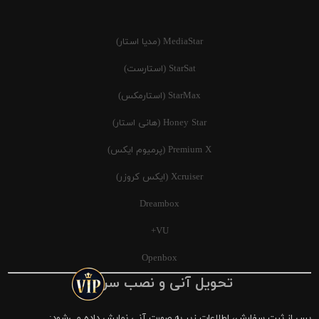
MediaStar (مدیا استار)
StarSat (استارست)
StarMax (استارمکس)
Honey Star (هانی استار)
Premium X (پرمیوم ایکس)
Xcruiser (ایکس کروزر)
Dreambox
VU+
Openbox
تحویل آنی و نصب سریع
پس از ثبت سفارش، اطلاعات زیر به صورت آنی نمایش داده می‌شود: