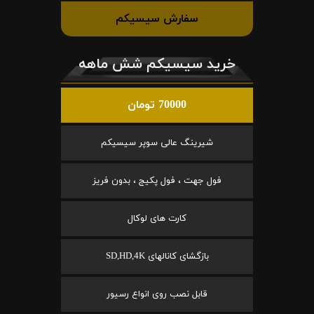
سفارش سیسیکم
خرید سیسیکم شش ماهه
70000 تومان
شیرینگ عالی سوپر سیسیکم
فول جهت ، فول پکیج ، بدون فریز
کارت های لوکال
بازگشای کانالهای SD,HD,4K
قابل نصب روی انواع رسیور