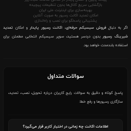
بازگشایی سریع کانال‌ها بدون تنظیمات پیچیده
بهینه‌سازی برای اینترنت ملی ایران
امکان تمدید اکانت رسیور به صورت آنلاین
پشتیبانی پاسخگو برای نصب و راه‌اندازی
اگر به دنبال
فروش سیسیکم حرفه‌ای
،
اکانت رسیور پایدار
و امکان
تمدید
شیرینگ رسیور
بدون دردسر هستید، سوپر سیسیکم انتخابی مطمئن برای
استفاده بلندمدت خواهد بود.
سوالات متداول
پاسخ کوتاه و دقیق به سوالات رایج کاربران درباره تحویل، نصب، تمدید،
سازگاری رسیورها و رفع خطا.
اطلاعات اکانت چه زمانی در اختیار کاربر قرار می‌گیرد؟