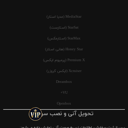
MediaStar (مدیا استار)
StarSat (استارست)
StarMax (استارمکس)
Honey Star (هانی استار)
Premium X (پرمیوم ایکس)
Xcruiser (ایکس کروزر)
Dreambox
VU+
Openbox
تحویل آنی و نصب سریع
پس از ثبت سفارش، اطلاعات زیر به صورت آنی نمایش داده می‌شود: