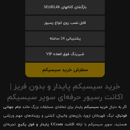
بازگشای کانالهای SD,HD,4K
قابل نصب روی انواع رسیور
پشتیبانی 24 ساعته
شیرینگ فوق العاده VIP
سفارش خرید سیسیکم
خرید سیسیکم پایدار و بدون فریز |
اکانت رسیور حرفه‌ای سوپر سیسیکم
اگر به دنبال
خرید سیسیکم
پایدار برای تماشای مسابقات بزرگ مانند
جام جهانی
فوتبال
، لیگ قهرمانان اروپا، بازی‌های والیبال، کشتی و رویدادهای مهم ورزشی
هستید، سوپر سیسیکم با ارائه
اکانت CCcam پایدار و فول پکیج
تجربه‌ای