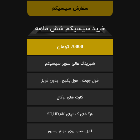
سفارش سیسیکم
خرید سیسیکم شش ماهه
70000 تومان
شیرینگ عالی سوپر سیسیکم
فول جهت ، فول پکیج ، بدون فریز
کارت های لوکال
بازگشای کانالهای SD,HD,4K
قابل نصب روی انواع رسیور