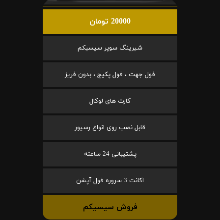
20000 تومان
شیرینگ سوپر سیسیکم
فول جهت ، فول پکیج ، بدون فریز
کارت های لوکال
قابل نصب روی انواع رسیور
پشتیبانی 24 ساعته
اکانت 3 سروره فول آپشن
فروش سیسیکم