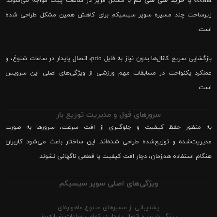
cccam
یا
خرید سی سی کم
با مشکل فریز در ساعات پیک مواجه می‌شوند.
زیرساخت چند مسیره سوپر سیسیکم برای کاهش همین مشکل طراحی شده
است.
بازگشایی سریع کانال‌ها بدون نیاز به فایل prio، اتصال پایدار در ساعات شلوغ، و
عملکرد یکنواخت در مسابقات مهم ورزشی از ویژگی‌های اصلی این سرویس
است.
سرورهای فول و مدیریت توزیع بار
به منظور حفظ کیفیت و جلوگیری از افت سرعت، سرورها به صورت
مدیریت‌شده و توزیع‌شده طراحی شده‌اند. این ساختار باعث می‌شود کاربران
هنگام استفاده هم‌زمان، دچار افت کیفیت یا قطعی ناگهانی نشوند.
ویژگی‌های اصلی سوپر سیسیکم
پشتیبانی از مسیرهای متنوع ماهواره‌ای
پینگ پایین و اتصال پایدار در تمامی ساعات شبانه‌روز