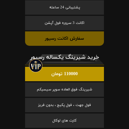
پشتیبانی 24 ساعته
اکانت 3 سروره فول آپشن
سفارش اکانت رسیور
خرید شیرینگ یکساله رسیور
110000 تومان
شیرینگ فوق العاده سوپر سیسیکم
فول جهت ، فول پکیج ، بدون فریز
کارت های لوکال