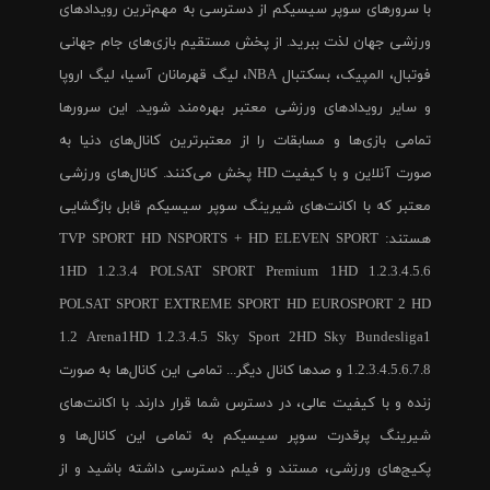
با سرورهای سوپر سیسیکم از دسترسی به مهم‌ترین رویدادهای
ورزشی جهان لذت ببرید. از پخش مستقیم بازی‌های جام جهانی
فوتبال، المپیک، بسکتبال NBA، لیگ قهرمانان آسیا، لیگ اروپا
و سایر رویدادهای ورزشی معتبر بهره‌مند شوید. این سرورها
تمامی بازی‌ها و مسابقات را از معتبرترین کانال‌های دنیا به
صورت آنلاین و با کیفیت HD پخش می‌کنند. کانال‌های ورزشی
معتبر که با اکانت‌های شیرینگ سوپر سیسیکم قابل بازگشایی
هستند: TVP SPORT HD NSPORTS + HD ELEVEN SPORT
1HD 1.2.3.4 POLSAT SPORT Premium 1HD 1.2.3.4.5.6
POLSAT SPORT EXTREME SPORT HD EUROSPORT 2 HD
1.2 Arena1HD 1.2.3.4.5 Sky Sport 2HD Sky Bundesliga1
1.2.3.4.5.6.7.8 و صدها کانال دیگر... تمامی این کانال‌ها به صورت
زنده و با کیفیت عالی، در دسترس شما قرار دارند. با اکانت‌های
شیرینگ پرقدرت سوپر سیسیکم به تمامی این کانال‌ها و
پکیج‌های ورزشی، مستند و فیلم دسترسی داشته باشید و از