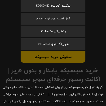
بازگشای کانالهای SD,HD,4K
قابل نصب روی انواع رسیور
پشتیبانی 24 ساعته
شیرینگ فوق العاده VIP
سفارش خرید سیسیکم
خرید سیسیکم پایدار و بدون فریز |
اکانت رسیور حرفه‌ای سوپر سیسیکم
اگر به دنبال
خرید سیسیکم
پایدار برای تماشای مسابقات بزرگ مانند
جام جهانی
فوتبال
، لیگ قهرمانان اروپا، بازی‌های والیبال، کشتی و رویدادهای مهم ورزشی
هستید، سوپر سیسیکم با ارائه
اکانت CCcam پایدار و فول پکیج
تجربه‌ای