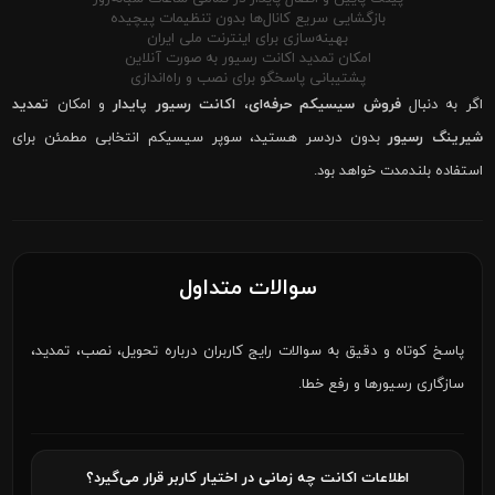
بازگشایی سریع کانال‌ها بدون تنظیمات پیچیده
بهینه‌سازی برای اینترنت ملی ایران
امکان تمدید اکانت رسیور به صورت آنلاین
پشتیبانی پاسخگو برای نصب و راه‌اندازی
اگر به دنبال
فروش سیسیکم حرفه‌ای
،
اکانت رسیور پایدار
و امکان
تمدید
شیرینگ رسیور
بدون دردسر هستید، سوپر سیسیکم انتخابی مطمئن برای
استفاده بلندمدت خواهد بود.
سوالات متداول
پاسخ کوتاه و دقیق به سوالات رایج کاربران درباره تحویل، نصب، تمدید،
سازگاری رسیورها و رفع خطا.
اطلاعات اکانت چه زمانی در اختیار کاربر قرار می‌گیرد؟