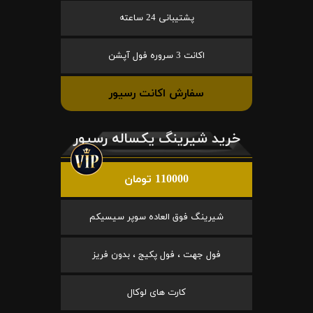
پشتیبانی 24 ساعته
اکانت 3 سروره فول آپشن
سفارش اکانت رسیور
خرید شیرینگ یکساله رسیور
110000 تومان
شیرینگ فوق العاده سوپر سیسیکم
فول جهت ، فول پکیج ، بدون فریز
کارت های لوکال