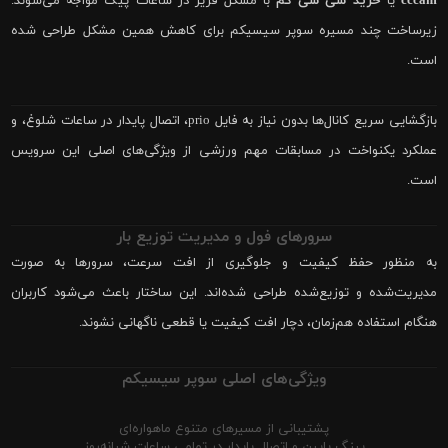
cccam
یا
خرید سی سی کم
با مشکل فریز در ساعات پیک مواجه می‌شوند.
زیرساخت چند مسیره سوپر سیسیکم برای کاهش همین مشکل طراحی شده
است.
بازگشایی سریع کانال‌ها بدون نیاز به فایل prio، اتصال پایدار در ساعات شلوغ، و
عملکرد یکنواخت در مسابقات مهم ورزشی از ویژگی‌های اصلی این سرویس
است.
سرورهای فول و مدیریت توزیع بار
به منظور حفظ کیفیت و جلوگیری از افت سرعت، سرورها به صورت
مدیریت‌شده و توزیع‌شده طراحی شده‌اند. این ساختار باعث می‌شود کاربران
هنگام استفاده هم‌زمان، دچار افت کیفیت یا قطعی ناگهانی نشوند.
ویژگی‌های اصلی سوپر سیسیکم
پشتیبانی از مسیرهای متنوع ماهواره‌ای
پینگ پایین و اتصال پایدار در تمامی ساعات شبانه‌روز