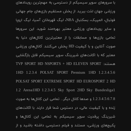
با سرورهای سوپر سیسیکم از دسترسی به مهم‌ترین رویدادهای
ورزشی جهان لذت ببرید. از پخش مستقیم بازی‌های جام جهانی
فوتبال، المپیک، بسکتبال NBA، لیگ قهرمانان آسیا، لیگ اروپا
و سایر رویدادهای ورزشی معتبر بهره‌مند شوید. این سرورها
تمامی بازی‌ها و مسابقات را از معتبرترین کانال‌های دنیا به
صورت آنلاین و با کیفیت HD پخش می‌کنند. کانال‌های ورزشی
معتبر که با اکانت‌های شیرینگ سوپر سیسیکم قابل بازگشایی
هستند: TVP SPORT HD NSPORTS + HD ELEVEN SPORT
1HD 1.2.3.4 POLSAT SPORT Premium 1HD 1.2.3.4.5.6
POLSAT SPORT EXTREME SPORT HD EUROSPORT 2 HD
1.2 Arena1HD 1.2.3.4.5 Sky Sport 2HD Sky Bundesliga1
1.2.3.4.5.6.7.8 و صدها کانال دیگر... تمامی این کانال‌ها به صورت
زنده و با کیفیت عالی، در دسترس شما قرار دارند. با اکانت‌های
شیرینگ پرقدرت سوپر سیسیکم به تمامی این کانال‌ها و
پکیج‌های ورزشی، مستند و فیلم دسترسی داشته باشید و از