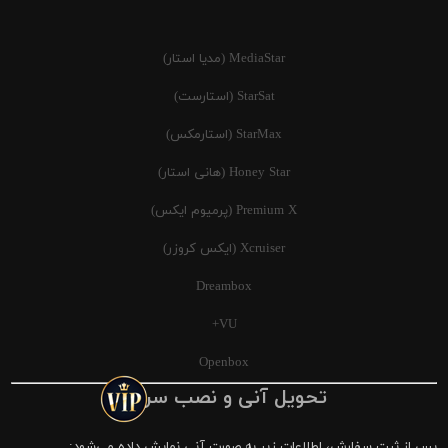
MediaStar (مدیا استار)
StarSat (استارست)
StarMax (استارمکس)
Honey Star (هانی استار)
Premium X (پرمیوم ایکس)
Xcruiser (ایکس کروزر)
Dreambox
VU+
Openbox
تحویل آنی و نصب سریع
پس از ثبت سفارش، اطلاعات زیر به صورت آنی نمایش داده می‌شود: