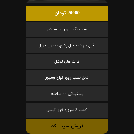
20000 تومان
شیرینگ سوپر سیسیکم
فول جهت ، فول پکیج ، بدون فریز
کارت های لوکال
قابل نصب روی انواع رسیور
پشتیبانی 24 ساعته
اکانت 3 سروره فول آپشن
فروش سیسیکم