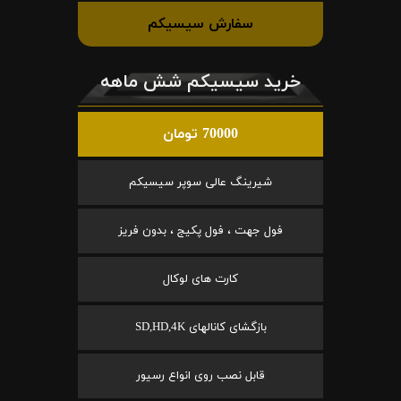
سفارش سیسیکم
خرید سیسیکم شش ماهه
70000 تومان
شیرینگ عالی سوپر سیسیکم
فول جهت ، فول پکیج ، بدون فریز
کارت های لوکال
بازگشای کانالهای SD,HD,4K
قابل نصب روی انواع رسیور