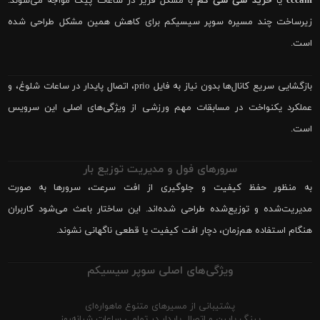
cccam
یا
خرید سی سی کم
با مشکل فریز در ساعات پیک مواجه می‌شوند.
زیرساخت چند مسیره سوپر سیسیکم برای کاهش همین مشکل طراحی شده
است.
بازگشایی سریع کانال‌ها بدون نیاز به فایل prio، اتصال پایدار در ساعات شلوغ، و
عملکرد یکنواخت در مسابقات مهم ورزشی از ویژگی‌های اصلی این سرویس
است.
سرورهای فول و مدیریت توزیع بار
به منظور حفظ کیفیت و جلوگیری از افت سرعت، سرورها به صورت
مدیریت‌شده و توزیع‌شده طراحی شده‌اند. این ساختار باعث می‌شود کاربران
هنگام استفاده هم‌زمان، دچار افت کیفیت یا قطعی ناگهانی نشوند.
ویژگی‌های اصلی سوپر سیسیکم
پشتیبانی از مسیرهای متنوع ماهواره‌ای
پینگ پایین و اتصال پایدار در تمامی ساعات شبانه‌روز