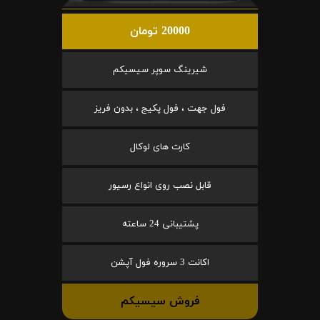
20000 تومان
شیرینگ سوپر سیسیکم
فول جهت ، فول پکیج ، بدون فریز
کارت های لوکال
قابل نصب روی انواع رسیور
پشتیبانی 24 ساعته
اکانت 3 سروره فول آپشن
فروش سیسیکم