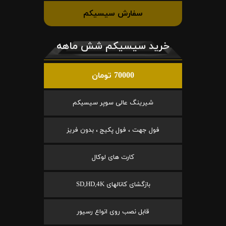
سفارش سیسیکم
خرید سیسیکم شش ماهه
70000 تومان
شیرینگ عالی سوپر سیسیکم
فول جهت ، فول پکیج ، بدون فریز
کارت های لوکال
بازگشای کانالهای SD,HD,4K
قابل نصب روی انواع رسیور