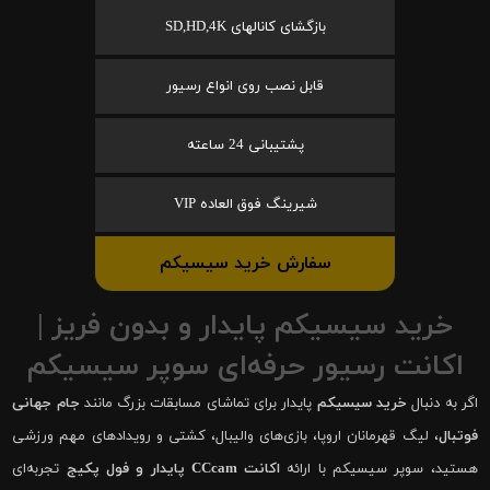
بازگشای کانالهای SD,HD,4K
قابل نصب روی انواع رسیور
پشتیبانی 24 ساعته
شیرینگ فوق العاده VIP
سفارش خرید سیسیکم
خرید سیسیکم پایدار و بدون فریز |
اکانت رسیور حرفه‌ای سوپر سیسیکم
اگر به دنبال
خرید سیسیکم
پایدار برای تماشای مسابقات بزرگ مانند
جام جهانی
فوتبال
، لیگ قهرمانان اروپا، بازی‌های والیبال، کشتی و رویدادهای مهم ورزشی
هستید، سوپر سیسیکم با ارائه
اکانت CCcam پایدار و فول پکیج
تجربه‌ای