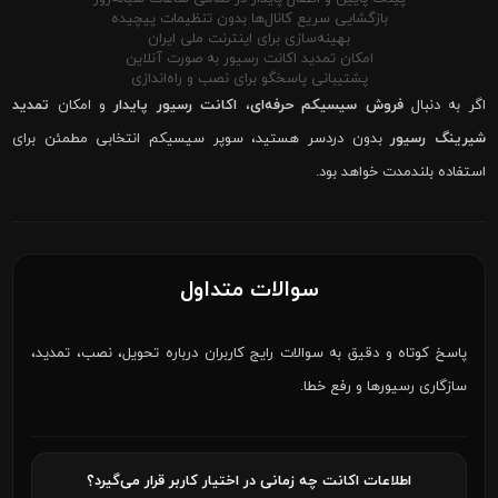
بازگشایی سریع کانال‌ها بدون تنظیمات پیچیده
بهینه‌سازی برای اینترنت ملی ایران
امکان تمدید اکانت رسیور به صورت آنلاین
پشتیبانی پاسخگو برای نصب و راه‌اندازی
اگر به دنبال
فروش سیسیکم حرفه‌ای
،
اکانت رسیور پایدار
و امکان
تمدید
شیرینگ رسیور
بدون دردسر هستید، سوپر سیسیکم انتخابی مطمئن برای
استفاده بلندمدت خواهد بود.
سوالات متداول
پاسخ کوتاه و دقیق به سوالات رایج کاربران درباره تحویل، نصب، تمدید،
سازگاری رسیورها و رفع خطا.
اطلاعات اکانت چه زمانی در اختیار کاربر قرار می‌گیرد؟