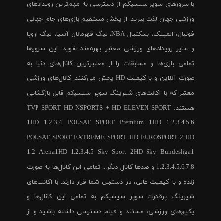
با سرورهای سوپر سیسیکم از دسترسی به مهم‌ترین رویدادهای
ورزشی جهان لذت ببرید. از پخش مستقیم بازی‌های جام جهانی
فوتبال، المپیک، بسکتبال NBA، لیگ قهرمانان آسیا، لیگ اروپا
و سایر رویدادهای ورزشی معتبر بهره‌مند شوید. این سرورها
تمامی بازی‌ها و مسابقات را از معتبرترین کانال‌های دنیا به
صورت آنلاین و با کیفیت HD پخش می‌کنند. کانال‌های ورزشی
معتبر که با اکانت‌های شیرینگ سوپر سیسیکم قابل بازگشایی
هستند: TVP SPORT HD NSPORTS + HD ELEVEN SPORT
1HD 1.2.3.4 POLSAT SPORT Premium 1HD 1.2.3.4.5.6
POLSAT SPORT EXTREME SPORT HD EUROSPORT 2 HD
1.2 Arena1HD 1.2.3.4.5 Sky Sport 2HD Sky Bundesliga1
1.2.3.4.5.6.7.8 و صدها کانال دیگر... تمامی این کانال‌ها به صورت
زنده و با کیفیت عالی، در دسترس شما قرار دارند. با اکانت‌های
شیرینگ پرقدرت سوپر سیسیکم به تمامی این کانال‌ها و
پکیج‌های ورزشی، مستند و فیلم دسترسی داشته باشید و از