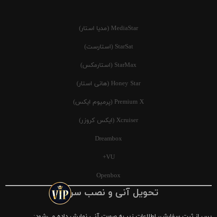
MediaStar (مدیا استار)
StarSat (استارست)
StarMax (استارمکس)
Honey Star (هانی استار)
Premium X (پرمیوم ایکس)
Xcruiser (ایکس کروزر)
Dreambox
VU+
Openbox
تحویل آنی و نصب سریع
پس از ثبت سفارش، اطلاعات زیر به صورت آنی نمایش داده می‌شود: