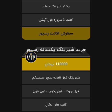
پشتیبانی 24 ساعته
اکانت 3 سروره فول آپشن
سفارش اکانت رسیور
خرید شیرینگ یکساله رسیور
110000 تومان
شیرینگ فوق العاده سوپر سیسیکم
فول جهت ، فول پکیج ، بدون فریز
کارت های لوکال