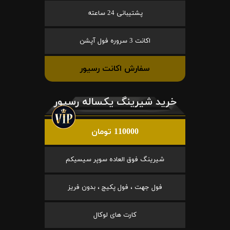
پشتیبانی 24 ساعته
اکانت 3 سروره فول آپشن
سفارش اکانت رسیور
خرید شیرینگ یکساله رسیور
110000 تومان
شیرینگ فوق العاده سوپر سیسیکم
فول جهت ، فول پکیج ، بدون فریز
کارت های لوکال