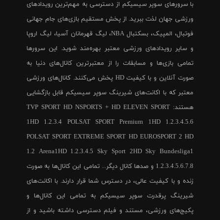
با سرورهای سوپر سیسیکم از دسترسی به مهم‌ترین رویدادهای
ورزشی جهان لذت ببرید. از پخش مستقیم بازی‌های جام جهانی
فوتبال، المپیک، بسکتبال NBA، لیگ قهرمانان آسیا، لیگ اروپا
و سایر رویدادهای ورزشی معتبر بهره‌مند شوید. این سرورها
تمامی بازی‌ها و مسابقات را از معتبرترین کانال‌های دنیا به
صورت آنلاین و با کیفیت HD پخش می‌کنند. کانال‌های ورزشی
معتبر که با اکانت‌های شیرینگ سوپر سیسیکم قابل بازگشایی
هستند: TVP SPORT HD NSPORTS + HD ELEVEN SPORT
1HD 1.2.3.4 POLSAT SPORT Premium 1HD 1.2.3.4.5.6
POLSAT SPORT EXTREME SPORT HD EUROSPORT 2 HD
1.2 Arena1HD 1.2.3.4.5 Sky Sport 2HD Sky Bundesliga1
1.2.3.4.5.6.7.8 و صدها کانال دیگر... تمامی این کانال‌ها به صورت
زنده و با کیفیت عالی، در دسترس شما قرار دارند. با اکانت‌های
شیرینگ پرقدرت سوپر سیسیکم به تمامی این کانال‌ها و
پکیج‌های ورزشی، مستند و فیلم دسترسی داشته باشید و از