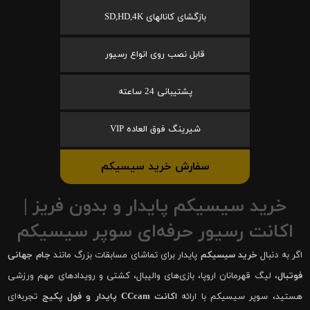
بازگشای کانالهای SD,HD,4K
قابل نصب روی انواع رسیور
پشتیبانی 24 ساعته
شیرینگ فوق العاده VIP
سفارش خرید سیسیکم
خرید سیسیکم پایدار و بدون فریز |
اکانت رسیور حرفه‌ای سوپر سیسیکم
اگر به دنبال
خرید سیسیکم
پایدار برای تماشای مسابقات بزرگ مانند
جام جهانی
فوتبال
، لیگ قهرمانان اروپا، بازی‌های والیبال، کشتی و رویدادهای مهم ورزشی
هستید، سوپر سیسیکم با ارائه
اکانت CCcam پایدار و فول پکیج
تجربه‌ای