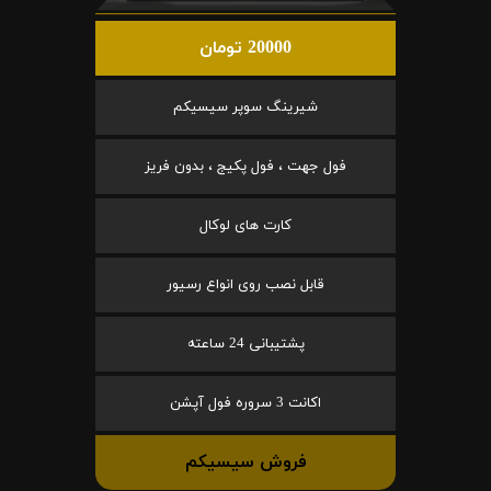
20000 تومان
شیرینگ سوپر سیسیکم
فول جهت ، فول پکیج ، بدون فریز
کارت های لوکال
قابل نصب روی انواع رسیور
پشتیبانی 24 ساعته
اکانت 3 سروره فول آپشن
فروش سیسیکم