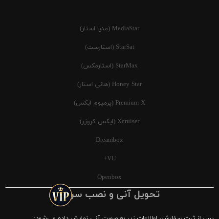
MediaStar (مدیا استار)
StarSat (استارست)
StarMax (استارمکس)
Honey Star (هانی استار)
Premium X (پرمیوم ایکس)
Xcruiser (ایکس کروزر)
Dreambox
VU+
Openbox
تحویل آنی و نصب سریع
پس از ثبت سفارش، اطلاعات زیر به صورت آنی نمایش داده می‌شود: