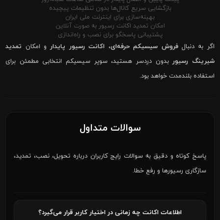
بازگشایی سریع کانال‌ها بدون تنظیمات پیچیده
بهینه‌سازی برای اینترنت ملی ایران
امکان تمدید اکانت رسیور به صورت آنلاین
پشتیبانی پاسخگو برای نصب و راه‌اندازی
اگر به دنبال
فروش سیسیکم حرفه‌ای
،
اکانت رسیور پایدار
و امکان
تمدید
شیرینگ رسیور
بدون دردسر هستید، سوپر سیسیکم انتخابی مطمئن برای
استفاده بلندمدت خواهد بود.
سوالات متداول
پاسخ کوتاه و دقیق به سوالات رایج کاربران درباره تحویل، نصب، تمدید،
سازگاری رسیورها و رفع خطا.
اطلاعات اکانت چه زمانی در اختیار کاربر قرار می‌گیرد؟