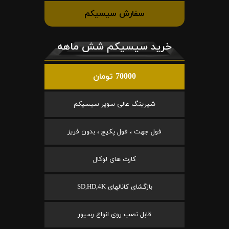
سفارش سیسیکم
خرید سیسیکم شش ماهه
70000 تومان
شیرینگ عالی سوپر سیسیکم
فول جهت ، فول پکیج ، بدون فریز
کارت های لوکال
بازگشای کانالهای SD,HD,4K
قابل نصب روی انواع رسیور