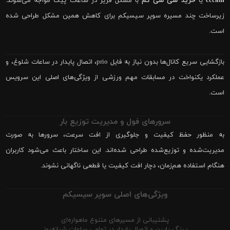
cccam
یا
خرید سی سی کم
با مشکل فریز در ساعات پیک مواجه می‌شوند.
زیرساخت چند مسیره سوپر سیسیکم برای کاهش همین مشکل طراحی شده
است.
بازگشایی سریع کانال‌ها بدون نیاز به فایل prio، اتصال پایدار در ساعات شلوغ، و
عملکرد یکنواخت در مسابقات مهم ورزشی از ویژگی‌های اصلی این سرویس
است.
سرورهای فول و مدیریت توزیع بار
به منظور حفظ کیفیت و جلوگیری از افت سرعت، سرورها به صورت
مدیریت‌شده و توزیع‌شده طراحی شده‌اند. این ساختار باعث می‌شود کاربران
هنگام استفاده هم‌زمان، دچار افت کیفیت یا قطعی ناگهانی نشوند.
ویژگی‌های اصلی سوپر سیسیکم
پشتیبانی از مسیرهای متنوع ماهواره‌ای
پینگ پایین و اتصال پایدار در تمامی ساعات شبانه‌روز