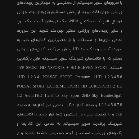
با سرورهای سوپر سیسیکم از دسترسی به مهم‌ترین رویدادهای
ورزشی جهان لذت ببرید. از پخش مستقیم بازی‌های جام جهانی
فوتبال، المپیک، بسکتبال NBA، لیگ قهرمانان آسیا، لیگ اروپا
و سایر رویدادهای ورزشی معتبر بهره‌مند شوید. این سرورها
تمامی بازی‌ها و مسابقات را از معتبرترین کانال‌های دنیا به
صورت آنلاین و با کیفیت HD پخش می‌کنند. کانال‌های ورزشی
معتبر که با اکانت‌های شیرینگ سوپر سیسیکم قابل بازگشایی
هستند: TVP SPORT HD NSPORTS + HD ELEVEN SPORT
1HD 1.2.3.4 POLSAT SPORT Premium 1HD 1.2.3.4.5.6
POLSAT SPORT EXTREME SPORT HD EUROSPORT 2 HD
1.2 Arena1HD 1.2.3.4.5 Sky Sport 2HD Sky Bundesliga1
1.2.3.4.5.6.7.8 و صدها کانال دیگر... تمامی این کانال‌ها به صورت
زنده و با کیفیت عالی، در دسترس شما قرار دارند. با اکانت‌های
شیرینگ پرقدرت سوپر سیسیکم به تمامی این کانال‌ها و
پکیج‌های ورزشی، مستند و فیلم دسترسی داشته باشید و از