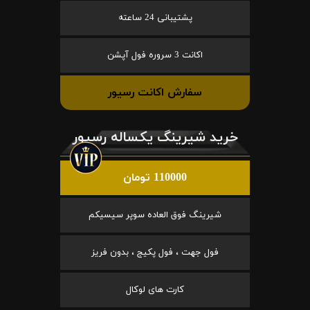
پشتیبانی 24 ساعته
اکانت 3 سروره فول آپشن
سفارش اکانت رسیور
خرید شیرینگ یکساله رسیور
110000 تومان
شیرینگ فوق العاده سوپر سیسیکم
فول جهت ، فول پکیج ، بدون فریز
کارت های لوکال