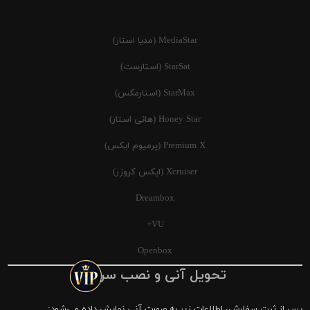
MediaStar (مدیا استار)
StarSat (استارست)
StarMax (استارمکس)
Honey Star (هانی استار)
Premium X (پرمیوم ایکس)
Xcruiser (ایکس کروزر)
Dreambox
VU+
Openbox
تحویل آنی و نصب سریع
پس از ثبت سفارش، اطلاعات زیر به صورت آنی نمایش داده می‌شود: