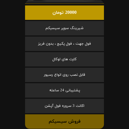
20000 تومان
شیرینگ سوپر سیسیکم
فول جهت ، فول پکیج ، بدون فریز
کارت های لوکال
قابل نصب روی انواع رسیور
پشتیبانی 24 ساعته
اکانت 3 سروره فول آپشن
فروش سیسیکم