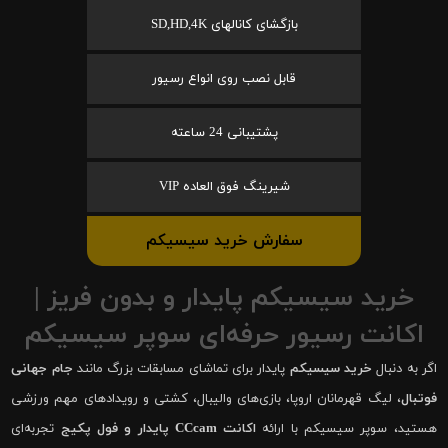
بازگشای کانالهای SD,HD,4K
قابل نصب روی انواع رسیور
پشتیبانی 24 ساعته
شیرینگ فوق العاده VIP
سفارش خرید سیسیکم
خرید سیسیکم پایدار و بدون فریز |
اکانت رسیور حرفه‌ای سوپر سیسیکم
اگر به دنبال
خرید سیسیکم
پایدار برای تماشای مسابقات بزرگ مانند
جام جهانی
فوتبال
، لیگ قهرمانان اروپا، بازی‌های والیبال، کشتی و رویدادهای مهم ورزشی
هستید، سوپر سیسیکم با ارائه
اکانت CCcam پایدار و فول پکیج
تجربه‌ای