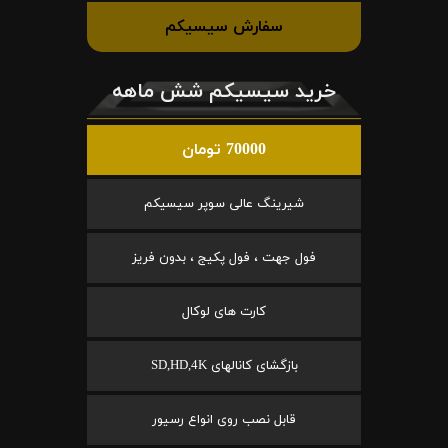
سفارش سیسیکم
خرید سیسیکم شش ماهه
70000 تومان
شیرینگ عالی سوپر سیسیکم
فول جهت ، فول پکیج ، بدون فریز
کارت های لوکال
بازگشای کانالهای SD,HD,4K
قابل نصب روی انواع رسیور