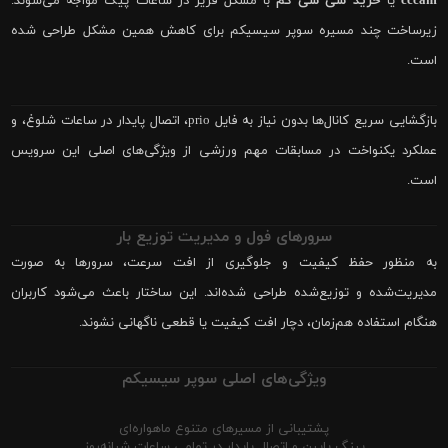
cccam
یا
خرید سی سی کم
با مشکل فریز در ساعات پیک مواجه می‌شوند.
زیرساخت چند مسیره سوپر سیسیکم برای کاهش همین مشکل طراحی شده
است.
بازگشایی سریع کانال‌ها بدون نیاز به فایل prio، اتصال پایدار در ساعات شلوغ، و
عملکرد یکنواخت در مسابقات مهم ورزشی از ویژگی‌های اصلی این سرویس
است.
سرورهای فول و مدیریت توزیع بار
به منظور حفظ کیفیت و جلوگیری از افت سرعت، سرورها به صورت
مدیریت‌شده و توزیع‌شده طراحی شده‌اند. این ساختار باعث می‌شود کاربران
هنگام استفاده هم‌زمان، دچار افت کیفیت یا قطعی ناگهانی نشوند.
ویژگی‌های اصلی سوپر سیسیکم
پشتیبانی از مسیرهای متنوع ماهواره‌ای
پینگ پایین و اتصال پایدار در تمامی ساعات شبانه‌روز