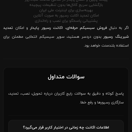
بازگشایی سریع کانال‌ها بدون تنظیمات پیچیده
بهینه‌سازی برای اینترنت ملی ایران
امکان تمدید اکانت رسیور به صورت آنلاین
پشتیبانی پاسخگو برای نصب و راه‌اندازی
اگر به دنبال
فروش سیسیکم حرفه‌ای
،
اکانت رسیور پایدار
و امکان
تمدید
شیرینگ رسیور
بدون دردسر هستید، سوپر سیسیکم انتخابی مطمئن برای
استفاده بلندمدت خواهد بود.
سوالات متداول
پاسخ کوتاه و دقیق به سوالات رایج کاربران درباره تحویل، نصب، تمدید،
سازگاری رسیورها و رفع خطا.
اطلاعات اکانت چه زمانی در اختیار کاربر قرار می‌گیرد؟