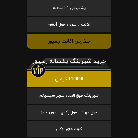
پشتیبانی 24 ساعته
اکانت 3 سروره فول آپشن
سفارش اکانت رسیور
خرید شیرینگ یکساله رسیور
110000 تومان
شیرینگ فوق العاده سوپر سیسیکم
فول جهت ، فول پکیج ، بدون فریز
کارت های لوکال