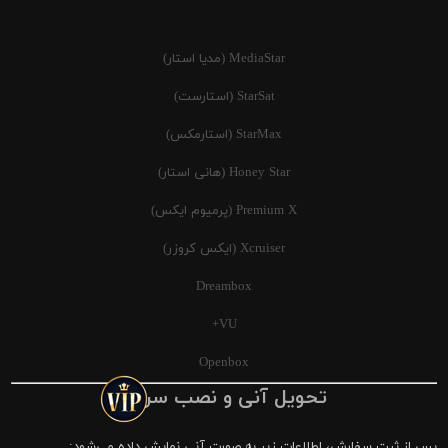
MediaStar (مدیا استار)
StarSat (استارست)
StarMax (استارمکس)
Honey Star (هانی استار)
Premium X (پرمیوم ایکس)
Xcruiser (ایکس کروزر)
Dreambox
VU+
Openbox
تحویل آنی و نصب سریع
پس از ثبت سفارش، اطلاعات زیر به صورت آنی نمایش داده می‌شود: