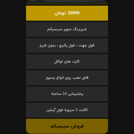
20000 تومان
شیرینگ سوپر سیسیکم
فول جهت ، فول پکیج ، بدون فریز
کارت های لوکال
قابل نصب روی انواع رسیور
پشتیبانی 24 ساعته
اکانت 3 سروره فول آپشن
فروش سیسیکم