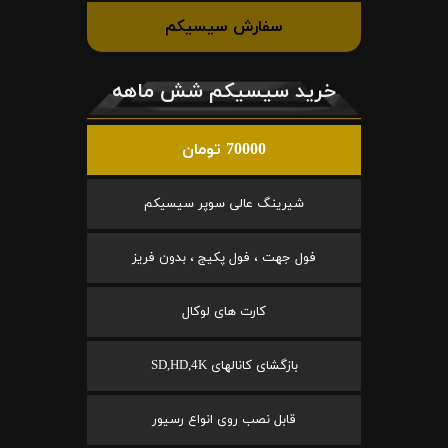
سفارش سیسیکم
خرید سیسیکم شش ماهه
70000 تومان
شیرینگ عالی سوپر سیسیکم
فول جهت ، فول پکیج ، بدون فریز
کارت های لوکال
بازگشای کانالهای SD,HD,4K
قابل نصب روی انواع رسیور