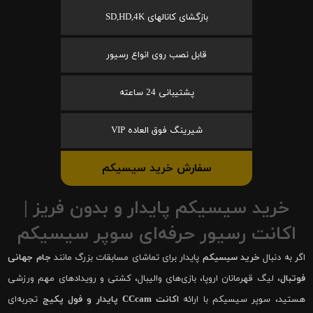
بازگشای کانالهای SD,HD,4K
قابل نصب روی انواع رسیور
پشتیبانی 24 ساعته
شیرینگ فوق العاده VIP
سفارش خرید سیسیکم
خرید سیسیکم پایدار و بدون فریز |
اکانت رسیور حرفه‌ای سوپر سیسیکم
اگر به دنبال
خرید سیسیکم
پایدار برای تماشای مسابقات بزرگ مانند
جام جهانی
فوتبال
، لیگ قهرمانان اروپا، بازی‌های والیبال، کشتی و رویدادهای مهم ورزشی
هستید، سوپر سیسیکم با ارائه
اکانت CCcam پایدار و فول پکیج
تجربه‌ای