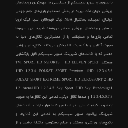
با سرورهای سوپر سیسیکم از دسترسی به مهم‌ترین رویدادهای
ورزشی جهان لذت ببرید. از پخش مستقیم بازی‌های جام جهانی
فوتبال، المپیک، بسکتبال NBA، لیگ قهرمانان آسیا، لیگ اروپا
و سایر رویدادهای ورزشی معتبر بهره‌مند شوید. این سرورها
تمامی بازی‌ها و مسابقات را از معتبرترین کانال‌های دنیا به
صورت آنلاین و با کیفیت HD پخش می‌کنند. کانال‌های ورزشی
معتبر که با اکانت‌های شیرینگ سوپر سیسیکم قابل بازگشایی
هستند: TVP SPORT HD NSPORTS + HD ELEVEN SPORT
1HD 1.2.3.4 POLSAT SPORT Premium 1HD 1.2.3.4.5.6
POLSAT SPORT EXTREME SPORT HD EUROSPORT 2 HD
1.2 Arena1HD 1.2.3.4.5 Sky Sport 2HD Sky Bundesliga1
1.2.3.4.5.6.7.8 و صدها کانال دیگر... تمامی این کانال‌ها به صورت
زنده و با کیفیت عالی، در دسترس شما قرار دارند. با اکانت‌های
شیرینگ پرقدرت سوپر سیسیکم به تمامی این کانال‌ها و
پکیج‌های ورزشی، مستند و فیلم دسترسی داشته باشید و از