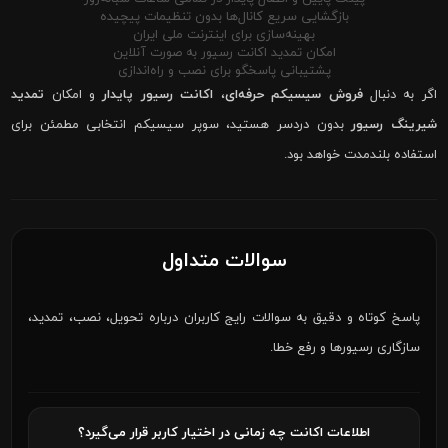
بازگشایی سریع کانال‌ها بدون تنظیمات پیچیده
بهینه‌سازی برای اینترنت ملی ایران
امکان تمدید اکانت رسیور به صورت آنلاین
پشتیبانی پاسخگو برای نصب و راه‌اندازی
اگر به دنبال
فروش سیسیکم حرفه‌ای
،
اکانت رسیور پایدار
و امکان
تمدید
شیرینگ رسیور
بدون دردسر هستید، سوپر سیسیکم انتخابی مطمئن برای
استفاده بلندمدت خواهد بود.
سوالات متداول
پاسخ کوتاه و دقیق به سوالات رایج کاربران درباره تحویل، نصب، تمدید،
سازگاری رسیورها و رفع خطا.
اطلاعات اکانت چه زمانی در اختیار کاربر قرار می‌گیرد؟