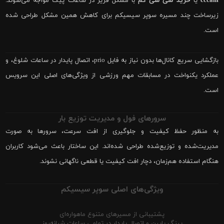
cccam
یا
خرید سی سی کم
با مشکل فریز در ساعات پیک مواجه می‌شوند.
زیرساخت چند مسیره سوپر سیسیکم برای کاهش همین مشکل طراحی شده
است.
بازگشایی سریع کانال‌ها بدون نیاز به فایل prio، اتصال پایدار در ساعات شلوغ، و
عملکرد یکنواخت در مسابقات مهم ورزشی از ویژگی‌های اصلی این سرویس
است.
سرورهای فول و مدیریت توزیع بار
به منظور حفظ کیفیت و جلوگیری از افت سرعت، سرورها به صورت
مدیریت‌شده و توزیع‌شده طراحی شده‌اند. این ساختار باعث می‌شود کاربران
هنگام استفاده هم‌زمان، دچار افت کیفیت یا قطعی ناگهانی نشوند.
ویژگی‌های اصلی سوپر سیسیکم
پشتیبانی از مسیرهای متنوع ماهواره‌ای
پینگ پایین و اتصال پایدار در تمامی ساعات شبانه‌روز