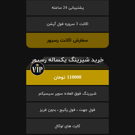
پشتیبانی 24 ساعته
اکانت 3 سروره فول آپشن
سفارش اکانت رسیور
خرید شیرینگ یکساله رسیور
110000 تومان
شیرینگ فوق العاده سوپر سیسیکم
فول جهت ، فول پکیج ، بدون فریز
کارت های لوکال