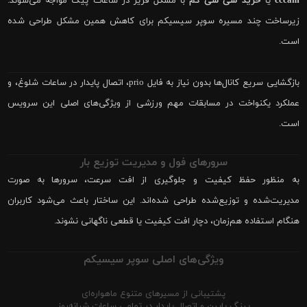
cccam
یا
خرید سی سی کم
با مشکل فریز در ساعات پیک مواجه می‌شوند.
زیرساخت چند مسیره سوپر سیسیکم برای کاهش همین مشکل طراحی شده
است.
بازگشایی سریع کانال‌ها بدون نیاز به فایل prio، اتصال پایدار در ساعات شلوغ، و
عملکرد یکنواخت در مسابقات مهم ورزشی از ویژگی‌های اصلی این سرویس
است.
سرورهای فول و مدیریت توزیع بار
به منظور حفظ کیفیت و جلوگیری از افت سرعت، سرورها به صورت
مدیریت‌شده و توزیع‌شده طراحی شده‌اند. این ساختار باعث می‌شود کاربران
هنگام استفاده هم‌زمان، دچار افت کیفیت یا قطعی ناگهانی نشوند.
ویژگی‌های اصلی سوپر سیسیکم
پشتیبانی از مسیرهای متنوع ماهواره‌ای
پینگ پایین و اتصال پایدار در تمامی ساعات شبانه‌روز