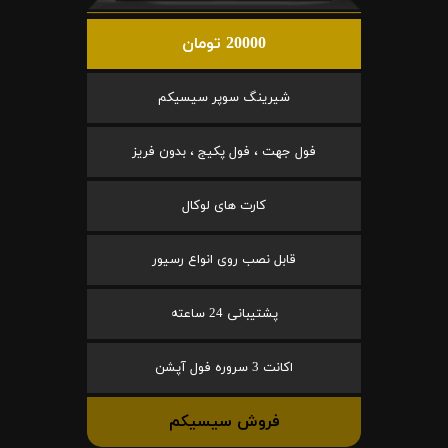
20000 تومان
شیرینگ سوپر سیسیکم
فول جهت ، فول پکیج ، بدون فریز
کارت های لوکال
قابل نصب روی انواع رسیور
پشتیبانی 24 ساعته
اکانت 3 سروره فول آپشن
فروش سیسیکم