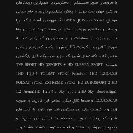
با سرورهای سوپر سیسیکم از دسترسی به مهم‌ترین رویدادهای
ورزشی جهان لذت ببرید. از پخش مستقیم بازی‌های جام جهانی
فوتبال، المپیک، بسکتبال NBA، لیگ قهرمانان آسیا، لیگ اروپا
و سایر رویدادهای ورزشی معتبر بهره‌مند شوید. این سرورها
تمامی بازی‌ها و مسابقات را از معتبرترین کانال‌های دنیا به
صورت آنلاین و با کیفیت HD پخش می‌کنند. کانال‌های ورزشی
معتبر که با اکانت‌های شیرینگ سوپر سیسیکم قابل بازگشایی
هستند: TVP SPORT HD NSPORTS + HD ELEVEN SPORT
1HD 1.2.3.4 POLSAT SPORT Premium 1HD 1.2.3.4.5.6
POLSAT SPORT EXTREME SPORT HD EUROSPORT 2 HD
1.2 Arena1HD 1.2.3.4.5 Sky Sport 2HD Sky Bundesliga1
1.2.3.4.5.6.7.8 و صدها کانال دیگر... تمامی این کانال‌ها به صورت
زنده و با کیفیت عالی، در دسترس شما قرار دارند. با اکانت‌های
شیرینگ پرقدرت سوپر سیسیکم به تمامی این کانال‌ها و
پکیج‌های ورزشی، مستند و فیلم دسترسی داشته باشید و از