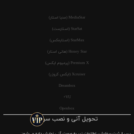
MediaStar (مدیا استار)
StarSat (استارست)
StarMax (استارمکس)
Honey Star (هانی استار)
Premium X (پرمیوم ایکس)
Xcruiser (ایکس کروزر)
Dreambox
VU+
Openbox
تحویل آنی و نصب سریع
پس از ثبت سفارش، اطلاعات زیر به صورت آنی نمایش داده می‌شود: