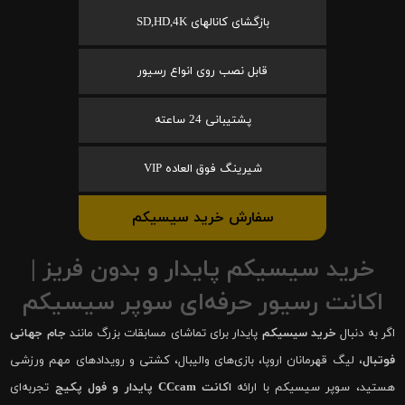
بازگشای کانالهای SD,HD,4K
قابل نصب روی انواع رسیور
پشتیبانی 24 ساعته
شیرینگ فوق العاده VIP
سفارش خرید سیسیکم
خرید سیسیکم پایدار و بدون فریز |
اکانت رسیور حرفه‌ای سوپر سیسیکم
اگر به دنبال
خرید سیسیکم
پایدار برای تماشای مسابقات بزرگ مانند
جام جهانی
فوتبال
، لیگ قهرمانان اروپا، بازی‌های والیبال، کشتی و رویدادهای مهم ورزشی
هستید، سوپر سیسیکم با ارائه
اکانت CCcam پایدار و فول پکیج
تجربه‌ای