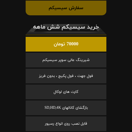
سفارش سیسیکم
خرید سیسیکم شش ماهه
70000 تومان
شیرینگ عالی سوپر سیسیکم
فول جهت ، فول پکیج ، بدون فریز
کارت های لوکال
بازگشای کانالهای SD,HD,4K
قابل نصب روی انواع رسیور