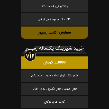
پشتیبانی 24 ساعته
اکانت 3 سروره فول آپشن
سفارش اکانت رسیور
خرید شیرینگ یکساله رسیور
110000 تومان
شیرینگ فوق العاده سوپر سیسیکم
فول جهت ، فول پکیج ، بدون فریز
کارت های لوکال