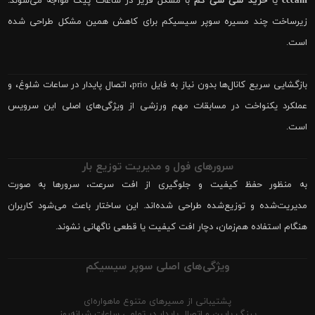
cccam
یا
خرید سی سی کم
با مشکل فریز در ساعات پیک مواجه می‌شوند.
زیرساخت چند مسیره سوپر سیسیکم برای کاهش همین مشکل طراحی شده
است.
بازگشایی سریع کانال‌ها بدون نیاز به فایل prio، اتصال پایدار در ساعات شلوغ، و
عملکرد یکنواخت در مسابقات مهم ورزشی از ویژگی‌های اصلی این سرویس
است.
سرورهای فول و مدیریت توزیع بار
به منظور حفظ کیفیت و جلوگیری از افت سرعت، سرورها به صورت
مدیریت‌شده و توزیع‌شده طراحی شده‌اند. این ساختار باعث می‌شود کاربران
هنگام استفاده هم‌زمان، دچار افت کیفیت یا قطعی ناگهانی نشوند.
ویژگی‌های اصلی سوپر سیسیکم
پشتیبانی از مسیرهای متنوع ماهواره‌ای
پینگ پایین و اتصال پایدار در تمامی ساعات شبانه‌روز