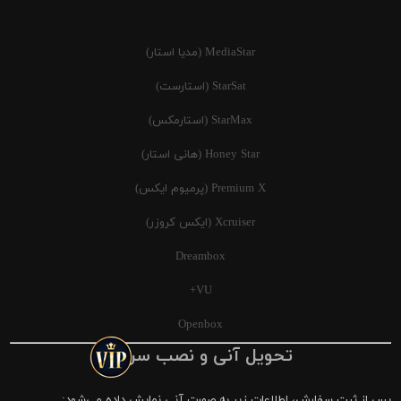
MediaStar (مدیا استار)
StarSat (استارست)
StarMax (استارمکس)
Honey Star (هانی استار)
Premium X (پرمیوم ایکس)
Xcruiser (ایکس کروزر)
Dreambox
VU+
Openbox
تحویل آنی و نصب سریع
پس از ثبت سفارش، اطلاعات زیر به صورت آنی نمایش داده می‌شود: