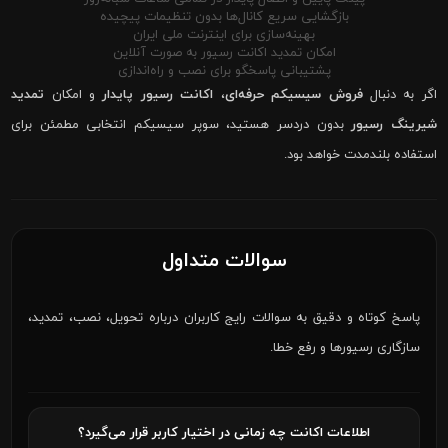
بازگشایی سریع کانال‌ها بدون تنظیمات پیچیده
بهینه‌سازی برای اینترنت ملی ایران
امکان تمدید اکانت رسیور به صورت آنلاین
پشتیبانی پاسخگو برای نصب و راه‌اندازی
اگر به دنبال
فروش سیسیکم حرفه‌ای
،
اکانت رسیور پایدار
و امکان
تمدید
شیرینگ رسیور
بدون دردسر هستید، سوپر سیسیکم انتخابی مطمئن برای
استفاده بلندمدت خواهد بود.
سوالات متداول
پاسخ کوتاه و دقیق به سوالات رایج کاربران درباره تحویل، نصب، تمدید،
سازگاری رسیورها و رفع خطا.
اطلاعات اکانت چه زمانی در اختیار کاربر قرار می‌گیرد؟