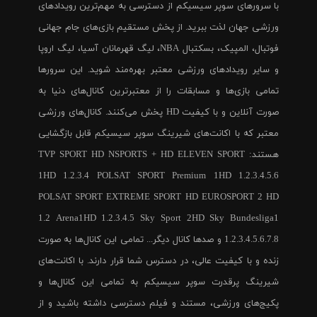
با سرورهای سوپر سیسیکم از دسترسی به مهم‌ترین رویدادهای
ورزشی جهان لذت ببرید. از پخش مستقیم بازی‌های جام جهانی
فوتبال، المپیک، بسکتبال NBA، لیگ قهرمانان آسیا، لیگ اروپا
و سایر رویدادهای ورزشی معتبر بهره‌مند شوید. این سرورها
تمامی بازی‌ها و مسابقات را از معتبرترین کانال‌های دنیا به
صورت آنلاین و با کیفیت HD پخش می‌کنند. کانال‌های ورزشی
معتبر که با اکانت‌های شیرینگ سوپر سیسیکم قابل بازگشایی
هستند: TVP SPORT HD NSPORTS + HD ELEVEN SPORT
1HD 1.2.3.4 POLSAT SPORT Premium 1HD 1.2.3.4.5.6
POLSAT SPORT EXTREME SPORT HD EUROSPORT 2 HD
1.2 Arena1HD 1.2.3.4.5 Sky Sport 2HD Sky Bundesliga1
1.2.3.4.5.6.7.8 و صدها کانال دیگر... تمامی این کانال‌ها به صورت
زنده و با کیفیت عالی، در دسترس شما قرار دارند. با اکانت‌های
شیرینگ پرقدرت سوپر سیسیکم به تمامی این کانال‌ها و
پکیج‌های ورزشی، مستند و فیلم دسترسی داشته باشید و از