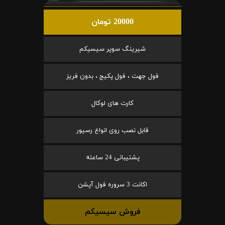
20000 تومان
شیرینگ سوپر سیسیکم
فول جهت ، فول پکیج ، بدون فریز
کارت های لوکال
قابل نصب روی انواع رسیور
پشتیبانی 24 ساعته
اکانت 3 سروره فول آپشن
فروش سیسیکم