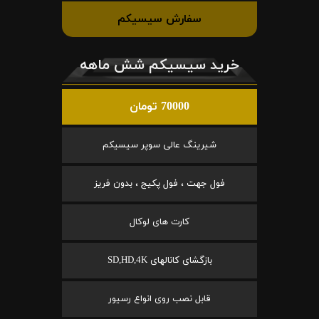
سفارش سیسیکم
خرید سیسیکم شش ماهه
70000 تومان
شیرینگ عالی سوپر سیسیکم
فول جهت ، فول پکیج ، بدون فریز
کارت های لوکال
بازگشای کانالهای SD,HD,4K
قابل نصب روی انواع رسیور