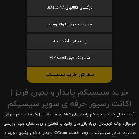
بازگشای کانالهای SD,HD,4K
قابل نصب روی انواع رسیور
پشتیبانی 24 ساعته
شیرینگ فوق العاده VIP
سفارش خرید سیسیکم
خرید سیسیکم پایدار و بدون فریز |
اکانت رسیور حرفه‌ای سوپر سیسیکم
اگر به دنبال
خرید سیسیکم
پایدار برای تماشای مسابقات بزرگ مانند
جام جهانی
فوتبال
، لیگ قهرمانان اروپا، بازی‌های والیبال، کشتی و رویدادهای مهم ورزشی
هستید، سوپر سیسیکم با ارائه
اکانت CCcam پایدار و فول پکیج
تجربه‌ای