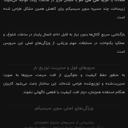
cccam
یا
خرید سی سی کم
با مشکل فریز در ساعات پیک مواجه می‌شوند.
زیرساخت چند مسیره سوپر سیسیکم برای کاهش همین مشکل طراحی شده
است.
بازگشایی سریع کانال‌ها بدون نیاز به فایل prio، اتصال پایدار در ساعات شلوغ، و
عملکرد یکنواخت در مسابقات مهم ورزشی از ویژگی‌های اصلی این سرویس
است.
سرورهای فول و مدیریت توزیع بار
به منظور حفظ کیفیت و جلوگیری از افت سرعت، سرورها به صورت
مدیریت‌شده و توزیع‌شده طراحی شده‌اند. این ساختار باعث می‌شود کاربران
هنگام استفاده هم‌زمان، دچار افت کیفیت یا قطعی ناگهانی نشوند.
ویژگی‌های اصلی سوپر سیسیکم
پشتیبانی از مسیرهای متنوع ماهواره‌ای
پینگ پایین و اتصال پایدار در تمامی ساعات شبانه‌روز