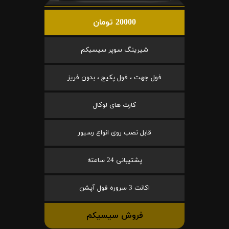
20000 تومان
شیرینگ سوپر سیسیکم
فول جهت ، فول پکیج ، بدون فریز
کارت های لوکال
قابل نصب روی انواع رسیور
پشتیبانی 24 ساعته
اکانت 3 سروره فول آپشن
فروش سیسیکم