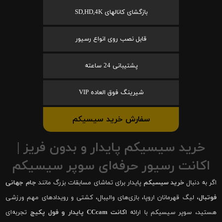
بازگشای کانالهای SD,HD,4K
قابل نصب روی انواع رسیور
پشتیبانی 24 ساعته
شیرینگ فوق العاده VIP
سفارش خرید سیسیکم
خرید سیسیکم پایدار و بدون فریز |
اکانت رسیور حرفه‌ای سوپر سیسیکم
اگر به دنبال
خرید سیسیکم
پایدار برای تماشای مسابقات بزرگ مانند
جام جهانی
فوتبال
، لیگ قهرمانان اروپا، بازی‌های والیبال، کشتی و رویدادهای مهم ورزشی
هستید، سوپر سیسیکم با ارائه
اکانت CCcam پایدار و فول پکیج
تجربه‌ای