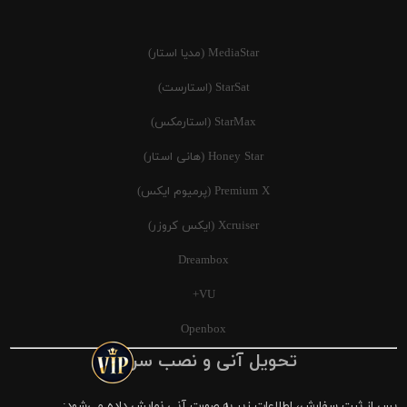
MediaStar (مدیا استار)
StarSat (استارست)
StarMax (استارمکس)
Honey Star (هانی استار)
Premium X (پرمیوم ایکس)
Xcruiser (ایکس کروزر)
Dreambox
VU+
Openbox
تحویل آنی و نصب سریع
پس از ثبت سفارش، اطلاعات زیر به صورت آنی نمایش داده می‌شود: