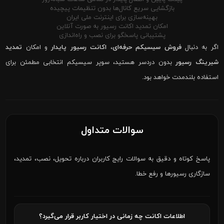
بازگشایی سریع کانال‌ها بدون تنظیمات پیچیده
بهینه‌سازی برای اینترنت ملی ایران
امکان تمدید اکانت رسیور به صورت آنلاین
پشتیبانی پاسخگو برای نصب و راه‌اندازی
اگر به دنبال
فروش سیسیکم حرفه‌ای
،
اکانت رسیور پایدار
و امکان
تمدید
شیرینگ رسیور
بدون دردسر هستید، سوپر سیسیکم انتخابی مطمئن برای
استفاده بلندمدت خواهد بود.
سوالات متداول
پاسخ کوتاه و دقیق به سوالات رایج کاربران درباره تحویل، نصب، تمدید،
سازگاری رسیورها و رفع خطا.
اطلاعات اکانت چه زمانی در اختیار کاربر قرار می‌گیرد؟