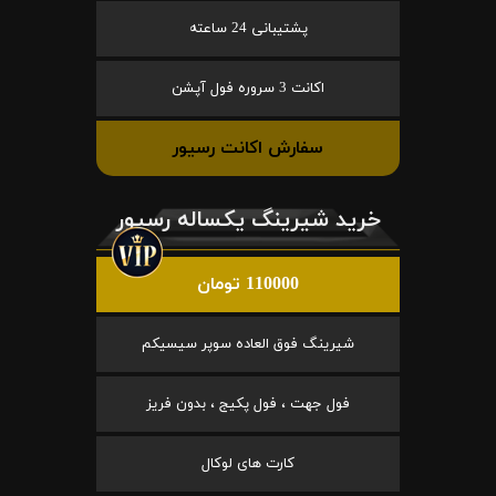
پشتیبانی 24 ساعته
اکانت 3 سروره فول آپشن
سفارش اکانت رسیور
خرید شیرینگ یکساله رسیور
110000 تومان
شیرینگ فوق العاده سوپر سیسیکم
فول جهت ، فول پکیج ، بدون فریز
کارت های لوکال