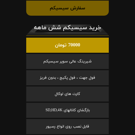
سفارش سیسیکم
خرید سیسیکم شش ماهه
70000 تومان
شیرینگ عالی سوپر سیسیکم
فول جهت ، فول پکیج ، بدون فریز
کارت های لوکال
بازگشای کانالهای SD,HD,4K
قابل نصب روی انواع رسیور