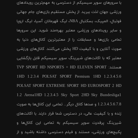
با سرورهای سوپر سیسیکم از دسترسی به مهم‌ترین رویدادهای
ورزشی جهان لذت ببرید. از پخش مستقیم بازی‌های جام جهانی
فوتبال، المپیک، بسکتبال NBA، لیگ قهرمانان آسیا، لیگ اروپا
و سایر رویدادهای ورزشی معتبر بهره‌مند شوید. این سرورها
تمامی بازی‌ها و مسابقات را از معتبرترین کانال‌های دنیا به
صورت آنلاین و با کیفیت HD پخش می‌کنند. کانال‌های ورزشی
معتبر که با اکانت‌های شیرینگ سوپر سیسیکم قابل بازگشایی
هستند: TVP SPORT HD NSPORTS + HD ELEVEN SPORT
1HD 1.2.3.4 POLSAT SPORT Premium 1HD 1.2.3.4.5.6
POLSAT SPORT EXTREME SPORT HD EUROSPORT 2 HD
1.2 Arena1HD 1.2.3.4.5 Sky Sport 2HD Sky Bundesliga1
1.2.3.4.5.6.7.8 و صدها کانال دیگر... تمامی این کانال‌ها به صورت
زنده و با کیفیت عالی، در دسترس شما قرار دارند. با اکانت‌های
شیرینگ پرقدرت سوپر سیسیکم به تمامی این کانال‌ها و
پکیج‌های ورزشی، مستند و فیلم دسترسی داشته باشید و از