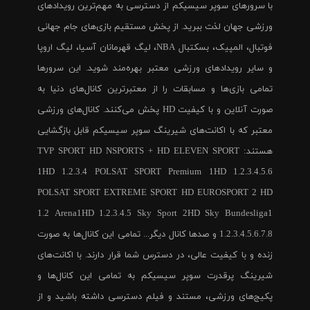
با سرورهای سوپر سیسیکم از دسترسی به مهم‌ترین رویدادهای
ورزشی جهان لذت ببرید. از پخش مستقیم بازی‌های جام جهانی
فوتبال، المپیک، بسکتبال NBA، لیگ قهرمانان آسیا، لیگ اروپا
و سایر رویدادهای ورزشی معتبر بهره‌مند شوید. این سرورها
تمامی بازی‌ها و مسابقات را از معتبرترین کانال‌های دنیا به
صورت آنلاین و با کیفیت HD پخش می‌کنند. کانال‌های ورزشی
معتبر که با اکانت‌های شیرینگ سوپر سیسیکم قابل بازگشایی
هستند: TVP SPORT HD NSPORTS + HD ELEVEN SPORT
1HD 1.2.3.4 POLSAT SPORT Premium 1HD 1.2.3.4.5.6
POLSAT SPORT EXTREME SPORT HD EUROSPORT 2 HD
1.2 Arena1HD 1.2.3.4.5 Sky Sport 2HD Sky Bundesliga1
1.2.3.4.5.6.7.8 و صدها کانال دیگر... تمامی این کانال‌ها به صورت
زنده و با کیفیت عالی، در دسترس شما قرار دارند. با اکانت‌های
شیرینگ پرقدرت سوپر سیسیکم به تمامی این کانال‌ها و
پکیج‌های ورزشی، مستند و فیلم دسترسی داشته باشید و از