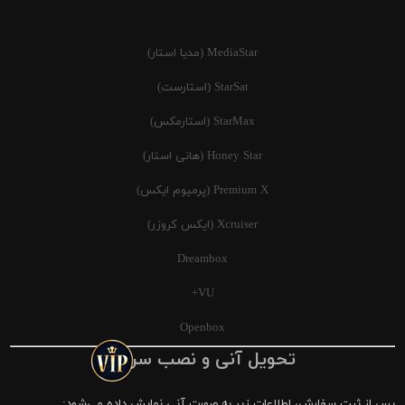
MediaStar (مدیا استار)
StarSat (استارست)
StarMax (استارمکس)
Honey Star (هانی استار)
Premium X (پرمیوم ایکس)
Xcruiser (ایکس کروزر)
Dreambox
VU+
Openbox
تحویل آنی و نصب سریع
پس از ثبت سفارش، اطلاعات زیر به صورت آنی نمایش داده می‌شود: