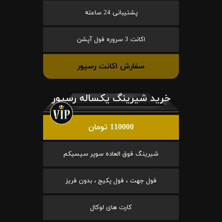
پشتیبانی 24 ساعته
اکانت 3 سروره فول آپشن
سفارش اکانت رسیور
خرید شیرینگ یکساله رسیور
110000 تومان
شیرینگ فوق العاده سوپر سیسیکم
فول جهت ، فول پکیج ، بدون فریز
کارت های لوکال