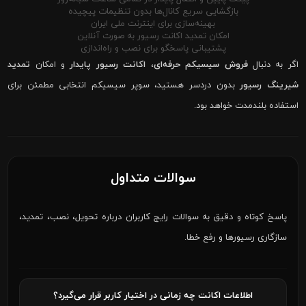
بازگشایی سریع کانال‌ها بدون تنظیمات پیچیده
بهینه‌سازی برای اینترنت ملی ایران
امکان تمدید اکانت رسیور به صورت آنلاین
پشتیبانی پاسخگو برای نصب و راه‌اندازی
اگر به دنبال
فروش سیسیکم حرفه‌ای
،
اکانت رسیور پایدار
و امکان
تمدید
شیرینگ رسیور
بدون دردسر هستید، سوپر سیسیکم انتخابی مطمئن برای
استفاده بلندمدت خواهد بود.
سوالات متداول
پاسخ کوتاه و دقیق به سوالات رایج کاربران درباره تحویل، نصب، تمدید،
سازگاری رسیورها و رفع خطا.
اطلاعات اکانت چه زمانی در اختیار کاربر قرار می‌گیرد؟