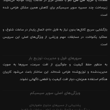
cccam
یا
خرید سی سی کم
با مشکل فریز در ساعات پیک مواجه می‌شوند.
زیرساخت چند مسیره سوپر سیسیکم برای کاهش همین مشکل طراحی شده
است.
بازگشایی سریع کانال‌ها بدون نیاز به فایل prio، اتصال پایدار در ساعات شلوغ، و
عملکرد یکنواخت در مسابقات مهم ورزشی از ویژگی‌های اصلی این سرویس
است.
سرورهای فول و مدیریت توزیع بار
به منظور حفظ کیفیت و جلوگیری از افت سرعت، سرورها به صورت
مدیریت‌شده و توزیع‌شده طراحی شده‌اند. این ساختار باعث می‌شود کاربران
هنگام استفاده هم‌زمان، دچار افت کیفیت یا قطعی ناگهانی نشوند.
ویژگی‌های اصلی سوپر سیسیکم
پشتیبانی از مسیرهای متنوع ماهواره‌ای
پینگ پایین و اتصال پایدار در تمامی ساعات شبانه‌روز