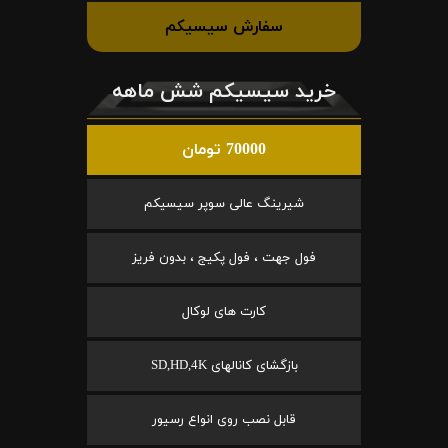
سفارش سیسیکم
خرید سیسیکم شش ماهه
70000 تومان
شیرینگ عالی سوپر سیسیکم
فول جهت ، فول پکیج ، بدون فریز
کارت های لوکال
بازگشای کانالهای SD,HD,4K
قابل نصب روی انواع رسیور