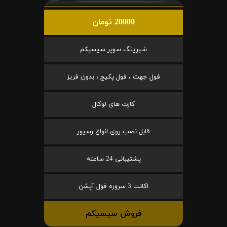
20000 تومان
شیرینگ سوپر سیسیکم
فول جهت ، فول پکیج ، بدون فریز
کارت های لوکال
قابل نصب روی انواع رسیور
پشتیبانی 24 ساعته
اکانت 3 سروره فول آپشن
فروش سیسیکم