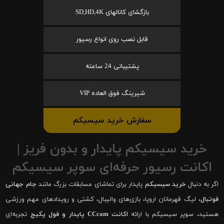
بازگشای کانالهای SD,HD,4K
قابل نصب روی انواع رسیور
پشتیبانی 24 ساعته
شیرینگ فوق العاده VIP
سفارش خرید سیسیکم
خرید سیسیکم پایدار و بدون فریز |
اکانت رسیور حرفه‌ای سوپر سیسیکم
اگر به دنبال
خرید سیسیکم
پایدار برای تماشای مسابقات بزرگ مانند
جام جهانی
فوتبال
، لیگ قهرمانان اروپا، بازی‌های والیبال، کشتی و رویدادهای مهم ورزشی
هستید، سوپر سیسیکم با ارائه
اکانت CCcam پایدار و فول پکیج
تجربه‌ای