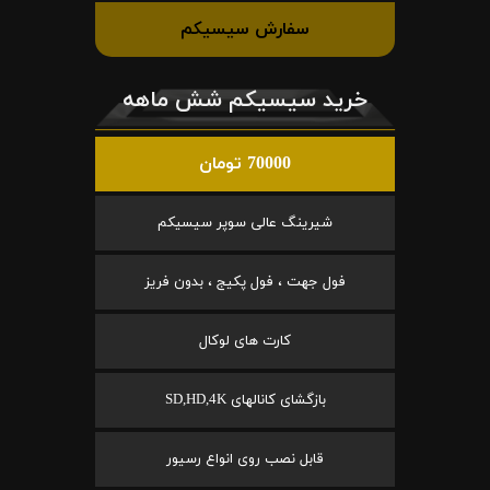
سفارش سیسیکم
خرید سیسیکم شش ماهه
70000 تومان
شیرینگ عالی سوپر سیسیکم
فول جهت ، فول پکیج ، بدون فریز
کارت های لوکال
بازگشای کانالهای SD,HD,4K
قابل نصب روی انواع رسیور