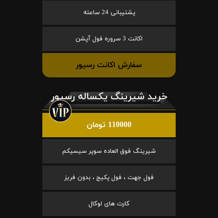
پشتیبانی 24 ساعته
اکانت 3 سروره فول آپشن
سفارش اکانت رسیور
خرید شیرینگ یکساله رسیور
110000 تومان
شیرینگ فوق العاده سوپر سیسیکم
فول جهت ، فول پکیج ، بدون فریز
کارت های لوکال