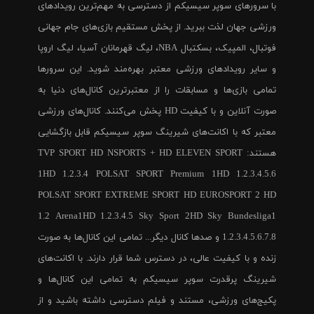
با سرورهای سوپر سیسیکم از دسترسی به مهم‌ترین رویدادهای
ورزشی جهان لذت ببرید. از پخش مستقیم بازی‌های جام جهانی
فوتبال، المپیک، بسکتبال NBA، لیگ قهرمانان آسیا، لیگ اروپا
و سایر رویدادهای ورزشی معتبر بهره‌مند شوید. این سرورها
تمامی بازی‌ها و مسابقات را از معتبرترین کانال‌های دنیا به
صورت آنلاین و با کیفیت HD پخش می‌کنند. کانال‌های ورزشی
معتبر که با اکانت‌های شیرینگ سوپر سیسیکم قابل بازگشایی
هستند: TVP SPORT HD NSPORTS + HD ELEVEN SPORT
1HD 1.2.3.4 POLSAT SPORT Premium 1HD 1.2.3.4.5.6
POLSAT SPORT EXTREME SPORT HD EUROSPORT 2 HD
1.2 Arena1HD 1.2.3.4.5 Sky Sport 2HD Sky Bundesliga1
1.2.3.4.5.6.7.8 و صدها کانال دیگر... تمامی این کانال‌ها به صورت
زنده و با کیفیت عالی، در دسترس شما قرار دارند. با اکانت‌های
شیرینگ پرقدرت سوپر سیسیکم به تمامی این کانال‌ها و
پکیج‌های ورزشی، مستند و فیلم دسترسی داشته باشید و از