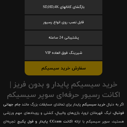
بازگشای کانالهای SD,HD,4K
قابل نصب روی انواع رسیور
پشتیبانی 24 ساعته
شیرینگ فوق العاده VIP
سفارش خرید سیسیکم
خرید سیسیکم پایدار و بدون فریز |
اکانت رسیور حرفه‌ای سوپر سیسیکم
اگر به دنبال
خرید سیسیکم
پایدار برای تماشای مسابقات بزرگ مانند
جام جهانی
فوتبال
، لیگ قهرمانان اروپا، بازی‌های والیبال، کشتی و رویدادهای مهم ورزشی
هستید، سوپر سیسیکم با ارائه
اکانت CCcam پایدار و فول پکیج
تجربه‌ای