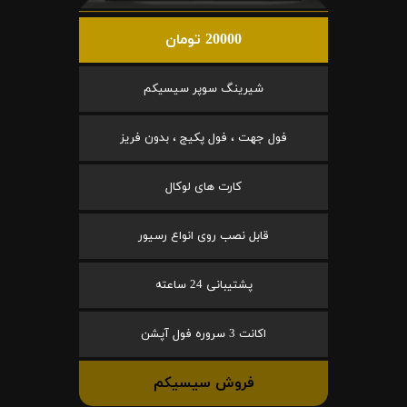
20000 تومان
شیرینگ سوپر سیسیکم
فول جهت ، فول پکیج ، بدون فریز
کارت های لوکال
قابل نصب روی انواع رسیور
پشتیبانی 24 ساعته
اکانت 3 سروره فول آپشن
فروش سیسیکم