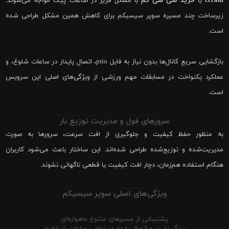
cccam
یا
خرید سی سی کم
با مشکل فریز در ساعات پیک مواجه می‌شوند.
زیرساخت چند مسیره سوپر سیسیکم برای کاهش همین مشکل طراحی شده
است.
بازگشایی سریع کانال‌ها بدون نیاز به فایل prio، اتصال پایدار در ساعات شلوغ، و
عملکرد یکنواخت در مسابقات مهم ورزشی از ویژگی‌های اصلی این سرویس
است.
سرورهای فول و مدیریت توزیع بار
به منظور حفظ کیفیت و جلوگیری از افت سرعت، سرورها به صورت
مدیریت‌شده و توزیع‌شده طراحی شده‌اند. این ساختار باعث می‌شود کاربران
هنگام استفاده هم‌زمان، دچار افت کیفیت یا قطعی ناگهانی نشوند.
ویژگی‌های اصلی سوپر سیسیکم
پشتیبانی از مسیرهای متنوع ماهواره‌ای
پینگ پایین و اتصال پایدار در تمامی ساعات شبانه‌روز