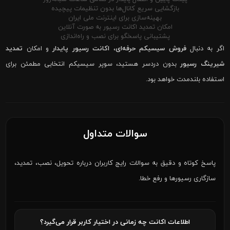
بازگشایی سریع کانال‌ها بدون تنظیمات پیچیده
بهینه‌سازی برای اینترنت ملی ایران
امکان تمدید اکانت رسیور به صورت آنلاین
پشتیبانی پاسخگو برای نصب و راه‌اندازی
اگر به دنبال
فروش سیسیکم حرفه‌ای
،
اکانت رسیور پایدار
و امکان
تمدید
شیرینگ رسیور
بدون دردسر هستید، سوپر سیسیکم انتخابی مطمئن برای
استفاده بلندمدت خواهد بود.
سوالات متداول
پاسخ کوتاه و دقیق به سوالات رایج کاربران درباره تحویل، نصب، تمدید،
سازگاری رسیورها و رفع خطا.
اطلاعات اکانت چه زمانی در اختیار کاربر قرار می‌گیرد؟