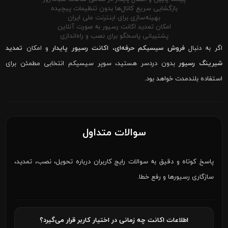
بازگشایی سریع کانال‌ها بدون تنظیمات پیچیده
بهینه‌سازی برای اینترنت ملی ایران
امکان تمدید اکانت رسیور به صورت آنلاین
پشتیبانی پاسخگو برای نصب و راه‌اندازی
اگر به دنبال
فروش سیسیکم حرفه‌ای
،
اکانت رسیور پایدار
و امکان
تمدید
شیرینگ رسیور
بدون دردسر هستید، سوپر سیسیکم انتخابی مطمئن برای
استفاده بلندمدت خواهد بود.
سوالات متداول
پاسخ کوتاه و دقیق به سوالات رایج کاربران درباره تحویل، نصب، تمدید،
سازگاری رسیورها و رفع خطا.
اطلاعات اکانت چه زمانی در اختیار کاربر قرار می‌گیرد؟