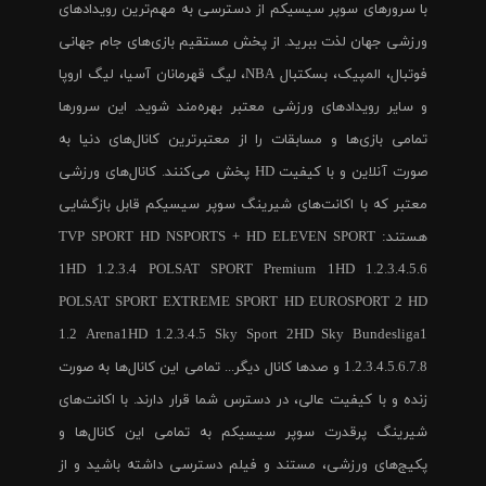
با سرورهای سوپر سیسیکم از دسترسی به مهم‌ترین رویدادهای
ورزشی جهان لذت ببرید. از پخش مستقیم بازی‌های جام جهانی
فوتبال، المپیک، بسکتبال NBA، لیگ قهرمانان آسیا، لیگ اروپا
و سایر رویدادهای ورزشی معتبر بهره‌مند شوید. این سرورها
تمامی بازی‌ها و مسابقات را از معتبرترین کانال‌های دنیا به
صورت آنلاین و با کیفیت HD پخش می‌کنند. کانال‌های ورزشی
معتبر که با اکانت‌های شیرینگ سوپر سیسیکم قابل بازگشایی
هستند: TVP SPORT HD NSPORTS + HD ELEVEN SPORT
1HD 1.2.3.4 POLSAT SPORT Premium 1HD 1.2.3.4.5.6
POLSAT SPORT EXTREME SPORT HD EUROSPORT 2 HD
1.2 Arena1HD 1.2.3.4.5 Sky Sport 2HD Sky Bundesliga1
1.2.3.4.5.6.7.8 و صدها کانال دیگر... تمامی این کانال‌ها به صورت
زنده و با کیفیت عالی، در دسترس شما قرار دارند. با اکانت‌های
شیرینگ پرقدرت سوپر سیسیکم به تمامی این کانال‌ها و
پکیج‌های ورزشی، مستند و فیلم دسترسی داشته باشید و از