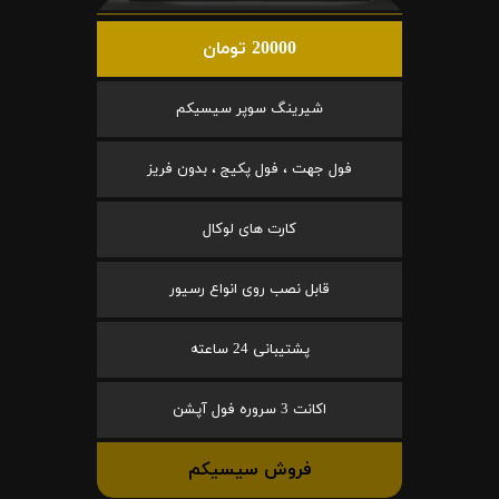
20000 تومان
شیرینگ سوپر سیسیکم
فول جهت ، فول پکیج ، بدون فریز
کارت های لوکال
قابل نصب روی انواع رسیور
پشتیبانی 24 ساعته
اکانت 3 سروره فول آپشن
فروش سیسیکم