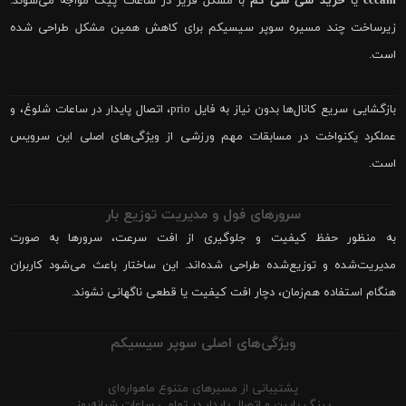
cccam
یا
خرید سی سی کم
با مشکل فریز در ساعات پیک مواجه می‌شوند.
زیرساخت چند مسیره سوپر سیسیکم برای کاهش همین مشکل طراحی شده
است.
بازگشایی سریع کانال‌ها بدون نیاز به فایل prio، اتصال پایدار در ساعات شلوغ، و
عملکرد یکنواخت در مسابقات مهم ورزشی از ویژگی‌های اصلی این سرویس
است.
سرورهای فول و مدیریت توزیع بار
به منظور حفظ کیفیت و جلوگیری از افت سرعت، سرورها به صورت
مدیریت‌شده و توزیع‌شده طراحی شده‌اند. این ساختار باعث می‌شود کاربران
هنگام استفاده هم‌زمان، دچار افت کیفیت یا قطعی ناگهانی نشوند.
ویژگی‌های اصلی سوپر سیسیکم
پشتیبانی از مسیرهای متنوع ماهواره‌ای
پینگ پایین و اتصال پایدار در تمامی ساعات شبانه‌روز