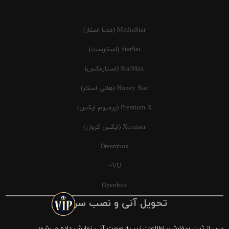
MediaStar (مدیا استار)
StarSat (استارست)
StarMax (استارمکس)
Honey Star (هانی استار)
Premium X (پرمیوم ایکس)
Xcruiser (ایکس کروزر)
Dreambox
VU+
Openbox
تحویل آنی و نصب سریع
پس از ثبت سفارش، اطلاعات زیر به صورت آنی نمایش داده می‌شود: