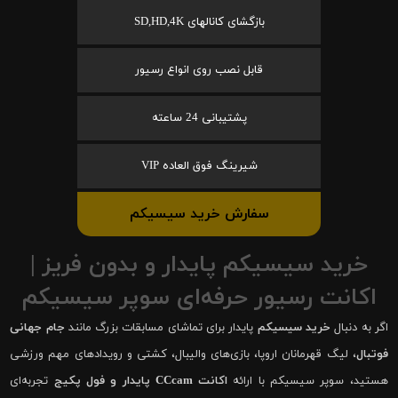
بازگشای کانالهای SD,HD,4K
قابل نصب روی انواع رسیور
پشتیبانی 24 ساعته
شیرینگ فوق العاده VIP
سفارش خرید سیسیکم
خرید سیسیکم پایدار و بدون فریز |
اکانت رسیور حرفه‌ای سوپر سیسیکم
اگر به دنبال
خرید سیسیکم
پایدار برای تماشای مسابقات بزرگ مانند
جام جهانی
فوتبال
، لیگ قهرمانان اروپا، بازی‌های والیبال، کشتی و رویدادهای مهم ورزشی
هستید، سوپر سیسیکم با ارائه
اکانت CCcam پایدار و فول پکیج
تجربه‌ای