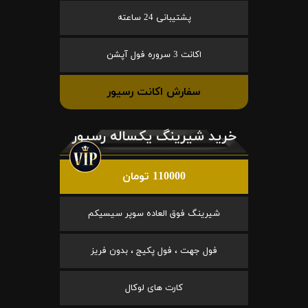
پشتیبانی 24 ساعته
اکانت 3 سروره فول آپشن
سفارش اکانت رسیور
خرید شیرینگ یکساله رسیور
110000 تومان
شیرینگ فوق العاده سوپر سیسیکم
فول جهت ، فول پکیج ، بدون فریز
کارت های لوکال