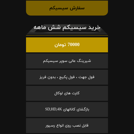
سفارش سیسیکم
خرید سیسیکم شش ماهه
70000 تومان
شیرینگ عالی سوپر سیسیکم
فول جهت ، فول پکیج ، بدون فریز
کارت های لوکال
بازگشای کانالهای SD,HD,4K
قابل نصب روی انواع رسیور