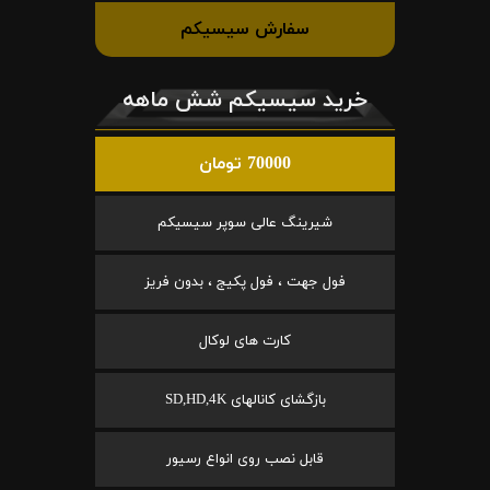
سفارش سیسیکم
خرید سیسیکم شش ماهه
70000 تومان
شیرینگ عالی سوپر سیسیکم
فول جهت ، فول پکیج ، بدون فریز
کارت های لوکال
بازگشای کانالهای SD,HD,4K
قابل نصب روی انواع رسیور