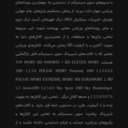
با سرورهای سوپر سیسیکم از دسترسی به مهم‌ترین رویدادهای
ورزشی جهان لذت ببرید. از پخش مستقیم بازی‌های جام جهانی
فوتبال، المپیک، بسکتبال NBA، لیگ قهرمانان آسیا، لیگ اروپا
و سایر رویدادهای ورزشی معتبر بهره‌مند شوید. این سرورها
تمامی بازی‌ها و مسابقات را از معتبرترین کانال‌های دنیا به
صورت آنلاین و با کیفیت HD پخش می‌کنند. کانال‌های ورزشی
معتبر که با اکانت‌های شیرینگ سوپر سیسیکم قابل بازگشایی
هستند: TVP SPORT HD NSPORTS + HD ELEVEN SPORT
1HD 1.2.3.4 POLSAT SPORT Premium 1HD 1.2.3.4.5.6
POLSAT SPORT EXTREME SPORT HD EUROSPORT 2 HD
1.2 Arena1HD 1.2.3.4.5 Sky Sport 2HD Sky Bundesliga1
1.2.3.4.5.6.7.8 و صدها کانال دیگر... تمامی این کانال‌ها به صورت
زنده و با کیفیت عالی، در دسترس شما قرار دارند. با اکانت‌های
شیرینگ پرقدرت سوپر سیسیکم به تمامی این کانال‌ها و
پکیج‌های ورزشی، مستند و فیلم دسترسی داشته باشید و از