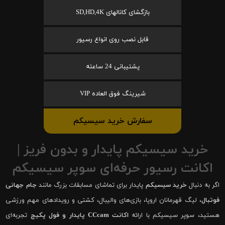
بازگشای کانالهای SD,HD,4K
قابل نصب روی انواع رسیور
پشتیبانی 24 ساعته
شیرینگ فوق العاده VIP
سفارش خرید سیسیکم
خرید سیسیکم پایدار و بدون فریز |
اکانت رسیور حرفه‌ای سوپر سیسیکم
اگر به دنبال
خرید سیسیکم
پایدار برای تماشای مسابقات بزرگ مانند
جام جهانی
فوتبال
، لیگ قهرمانان اروپا، بازی‌های والیبال، کشتی و رویدادهای مهم ورزشی
هستید، سوپر سیسیکم با ارائه
اکانت CCcam پایدار و فول پکیج
تجربه‌ای