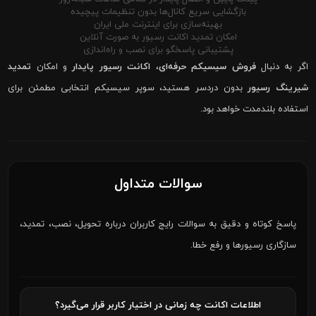
بازگشایی سریع کانال‌ها بدون تنظیمات پیچیده
بهینه‌سازی برای اینترنت ملی ایران
امکان تمدید اکانت رسیور به صورت آنلاین
پشتیبانی پاسخگو برای نصب و راه‌اندازی
اگر به دنبال
فروش سیسیکم حرفه‌ای
،
اکانت رسیور پایدار
و امکان
تمدید
شیرینگ رسیور
بدون دردسر هستید، سوپر سیسیکم انتخابی مطمئن برای
استفاده بلندمدت خواهد بود.
سوالات متداول
پاسخ کوتاه و دقیق به سوالات رایج کاربران درباره تحویل، نصب، تمدید،
سازگاری رسیورها و رفع خطا.
اطلاعات اکانت چه زمانی در اختیار کاربر قرار می‌گیرد؟