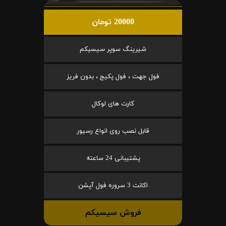
20000 تومان
شیرینگ سوپر سیسیکم
فول جهت ، فول پکیج ، بدون فریز
کارت های لوکال
قابل نصب روی انواع رسیور
پشتیبانی 24 ساعته
اکانت 3 سروره فول آپشن
فروش سیسیکم