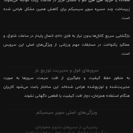
cccam
یا
خرید سی سی کم
با مشکل فریز در ساعات پیک مواجه می‌شوند.
زیرساخت چند مسیره سوپر سیسیکم برای کاهش همین مشکل طراحی شده
است.
بازگشایی سریع کانال‌ها بدون نیاز به فایل prio، اتصال پایدار در ساعات شلوغ، و
عملکرد یکنواخت در مسابقات مهم ورزشی از ویژگی‌های اصلی این سرویس
است.
سرورهای فول و مدیریت توزیع بار
به منظور حفظ کیفیت و جلوگیری از افت سرعت، سرورها به صورت
مدیریت‌شده و توزیع‌شده طراحی شده‌اند. این ساختار باعث می‌شود کاربران
هنگام استفاده هم‌زمان، دچار افت کیفیت یا قطعی ناگهانی نشوند.
ویژگی‌های اصلی سوپر سیسیکم
پشتیبانی از مسیرهای متنوع ماهواره‌ای
پینگ پایین و اتصال پایدار در تمامی ساعات شبانه‌روز