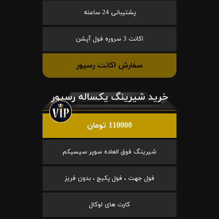
پشتیبانی 24 ساعته
اکانت 3 سروره فول آپشن
سفارش اکانت رسیور
خرید شیرینگ یکساله رسیور
110000 تومان
شیرینگ فوق العاده سوپر سیسیکم
فول جهت ، فول پکیج ، بدون فریز
کارت های لوکال