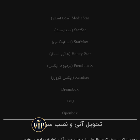
MediaStar (مدیا استار)
StarSat (استارست)
StarMax (استارمکس)
Honey Star (هانی استار)
Premium X (پرمیوم ایکس)
Xcruiser (ایکس کروزر)
Dreambox
VU+
Openbox
تحویل آنی و نصب سریع
پس از ثبت سفارش، اطلاعات زیر به صورت آنی نمایش داده می‌شود: