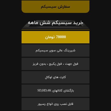
سفارش سیسیکم
خرید سیسیکم شش ماهه
70000 تومان
شیرینگ عالی سوپر سیسیکم
فول جهت ، فول پکیج ، بدون فریز
کارت های لوکال
بازگشای کانالهای SD,HD,4K
قابل نصب روی انواع رسیور