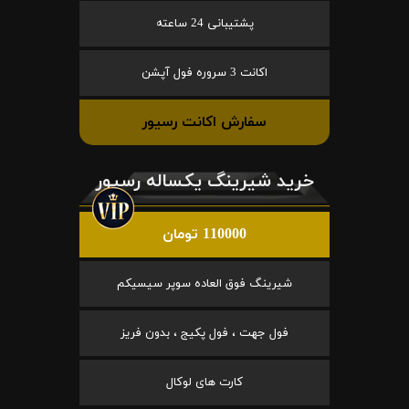
پشتیبانی 24 ساعته
اکانت 3 سروره فول آپشن
سفارش اکانت رسیور
خرید شیرینگ یکساله رسیور
110000 تومان
شیرینگ فوق العاده سوپر سیسیکم
فول جهت ، فول پکیج ، بدون فریز
کارت های لوکال