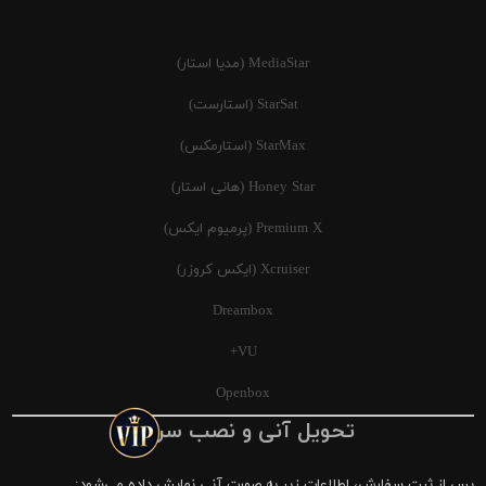
MediaStar (مدیا استار)
StarSat (استارست)
StarMax (استارمکس)
Honey Star (هانی استار)
Premium X (پرمیوم ایکس)
Xcruiser (ایکس کروزر)
Dreambox
VU+
Openbox
تحویل آنی و نصب سریع
پس از ثبت سفارش، اطلاعات زیر به صورت آنی نمایش داده می‌شود: