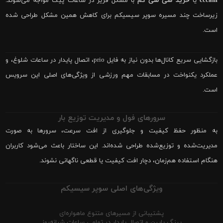
cccam
یا
خرید سی سی کم
با مشکل فریز در ساعات پیک مواجه می‌شوند.
زیرساخت چند مسیره سوپر سیسیکم برای کاهش همین مشکل طراحی شده
است.
بازگشایی سریع کانال‌ها بدون نیاز به فایل prio، اتصال پایدار در ساعات شلوغ، و
عملکرد یکنواخت در مسابقات مهم ورزشی از ویژگی‌های اصلی این سرویس
است.
سرورهای فول و مدیریت توزیع بار
به منظور حفظ کیفیت و جلوگیری از افت سرعت، سرورها به صورت
مدیریت‌شده و توزیع‌شده طراحی شده‌اند. این ساختار باعث می‌شود کاربران
هنگام استفاده هم‌زمان، دچار افت کیفیت یا قطعی ناگهانی نشوند.
ویژگی‌های اصلی سوپر سیسیکم
پشتیبانی از مسیرهای متنوع ماهواره‌ای
پینگ پایین و اتصال پایدار در تمامی ساعات شبانه‌روز