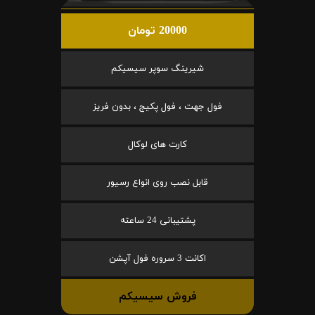
20000 تومان
شیرینگ سوپر سیسیکم
فول جهت ، فول پکیج ، بدون فریز
کارت های لوکال
قابل نصب روی انواع رسیور
پشتیبانی 24 ساعته
اکانت 3 سروره فول آپشن
فروش سیسیکم