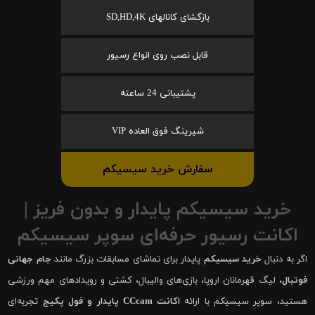
بازگشای کانالهای SD,HD,4K
قابل نصب روی انواع رسیور
پشتیبانی 24 ساعته
شیرینگ فوق العاده VIP
سفارش خرید سیسیکم
خرید سیسیکم پایدار و بدون فریز |
اکانت رسیور حرفه‌ای سوپر سیسیکم
اگر به دنبال
خرید سیسیکم
پایدار برای تماشای مسابقات بزرگ مانند
جام جهانی
فوتبال
، لیگ قهرمانان اروپا، بازی‌های والیبال، کشتی و رویدادهای مهم ورزشی
هستید، سوپر سیسیکم با ارائه
اکانت CCcam پایدار و فول پکیج
تجربه‌ای