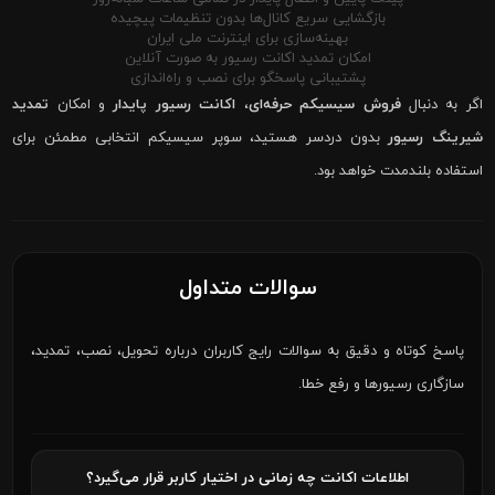
بازگشایی سریع کانال‌ها بدون تنظیمات پیچیده
بهینه‌سازی برای اینترنت ملی ایران
امکان تمدید اکانت رسیور به صورت آنلاین
پشتیبانی پاسخگو برای نصب و راه‌اندازی
اگر به دنبال
فروش سیسیکم حرفه‌ای
،
اکانت رسیور پایدار
و امکان
تمدید
شیرینگ رسیور
بدون دردسر هستید، سوپر سیسیکم انتخابی مطمئن برای
استفاده بلندمدت خواهد بود.
سوالات متداول
پاسخ کوتاه و دقیق به سوالات رایج کاربران درباره تحویل، نصب، تمدید،
سازگاری رسیورها و رفع خطا.
اطلاعات اکانت چه زمانی در اختیار کاربر قرار می‌گیرد؟