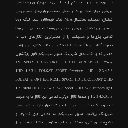
با سرورهای سوپر سیسیکم از دسترسی به مهم‌ترین رویدادهای
ورزشی جهان لذت ببرید. از پخش مستقیم بازی‌های جام جهانی
فوتبال، المپیک، بسکتبال NBA، لیگ قهرمانان آسیا، لیگ اروپا
و سایر رویدادهای ورزشی معتبر بهره‌مند شوید. این سرورها
تمامی بازی‌ها و مسابقات را از معتبرترین کانال‌های دنیا به
صورت آنلاین و با کیفیت HD پخش می‌کنند. کانال‌های ورزشی
معتبر که با اکانت‌های شیرینگ سوپر سیسیکم قابل بازگشایی
هستند: TVP SPORT HD NSPORTS + HD ELEVEN SPORT
1HD 1.2.3.4 POLSAT SPORT Premium 1HD 1.2.3.4.5.6
POLSAT SPORT EXTREME SPORT HD EUROSPORT 2 HD
1.2 Arena1HD 1.2.3.4.5 Sky Sport 2HD Sky Bundesliga1
1.2.3.4.5.6.7.8 و صدها کانال دیگر... تمامی این کانال‌ها به صورت
زنده و با کیفیت عالی، در دسترس شما قرار دارند. با اکانت‌های
شیرینگ پرقدرت سوپر سیسیکم به تمامی این کانال‌ها و
پکیج‌های ورزشی، مستند و فیلم دسترسی داشته باشید و از